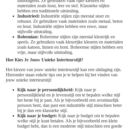
uitnodigend. Ze gebruiken vaak rijke kleuren en
materialen zoals hout, leer en stof. Klassieke stijlen
hebben een traditionele uitstraling.
Industrieel:
Industriële stijlen zijn meestal stoer en
robuust. Ze gebruiken vaak materialen zoals metaal, beton
en hout. Industriële stijlen hebben een ruwe, maar
stijlvolle uitstraling.
Bohemian:
Boheemse stijlen zijn meestal kleurrijk en
speels. Ze gebruiken vaak kleurrijke kleuren en materialen
zoals katoen, linnen en bont. Boheemse stijlen hebben een
vrije, maar stijlvolle uitstraling.
Hoe Kies Je Jouw Unieke Interieurstijl?
Het kiezen van jouw unieke interieurstijl kan een uitdaging zijn.
Hieronder staan enkele tips om je te helpen bij het vinden van
jouw unieke interieurstijl:
Kijk naar je persoonlijkheid:
Kijk naar je
persoonlijkheid en je levensstijl om te bepalen welke stijl
het beste bij je past. Als je bijvoorbeeld een avontuurlijk
persoon bent, dan past een industriële stijl misschien beter
bij je dan een klassieke stijl.
Kijk naar je budget:
Kijk naar je budget om te bepalen
welke stijl je kunt betalen. Als je bijvoorbeeld een klein
budget hebt, dan is een moderne stijl misschien een goede