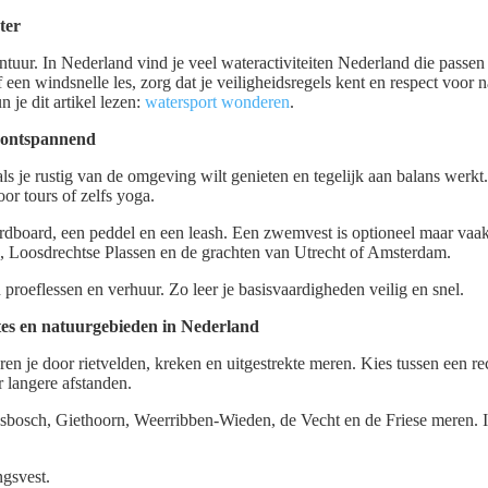
ter
ntuur. In Nederland vind je veel wateractiviteiten Nederland die passen b
 een windsnelle les, zorg dat je veiligheidsregels kent en respect voor 
n je dit artikel lezen:
watersport wonderen
.
 ontspannend
ls je rustig van de omgeving wilt genieten en tegelijk aan balans werkt.
oor tours of zelfs yoga.
hardboard, een peddel en een leash. Een zwemvest is optioneel maar vaa
n, Loosdrechtse Plassen en de grachten van Utrecht of Amsterdam.
 proeflessen en verhuur. Zo leer je basisvaardigheden veilig en snel.
es en natuurgebieden in Nederland
n je door rietvelden, kreken en uitgestrekte meren. Kies tussen een re
r langere afstanden.
esbosch, Giethoorn, Weerribben-Wieden, de Vecht en de Friese meren. I
ngsvest.