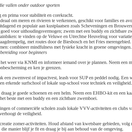
die vallen onder outdoor sporten
en prima voor stabiliteit en corekracht.
deaal om meren en rivieren te verkennen, geschikt voor families en avo
uitdagend en populair aan kustplaatsen zoals Scheveningen en Brouwer
oed voor uithoudingsvermogen; zwem met een buddy en zichtbare z
ainbiken: te vinden op de Veluwe en Utrechtse Heuvelrug voor variatie
laagdrempelig, met routes door de Biesbosch en het Fries merengebied.
men: combineer mindfulness met fysieke kracht in groene omgevingen.
orbereiding voor beginners
er het weer via KNMI en informeer iemand over je plannen. Neem een m
onbescherming en ken je grenzen.
k een zwemvest of impactvest, leash voor SUP en peddel nodig. Een wet
een erkende surfschool of lokale sup-school voor techniek en veiligheid.
en draag je goede schoenen en een helm. Neem een EHBO-kit en een ka
t beste met een buddy en een zichtbare zwemboei.
gingen of commerciële scholen zoals lokale VVV-activiteiten en club
 verhoogt de veiligheid.
recreatie zomer-activiteiten. Houd afstand van kwetsbare gebieden, volg
 die manier blijf je fit en draag je bij aan behoud van de omgeving.