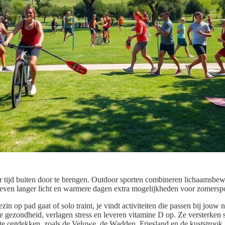
 tijd buiten door te brengen. Outdoor sporten combineren lichaamsbew
even langer licht en warmere dagen extra mogelijkheden voor zomerspor
ezin op pad gaat of solo traint, je vindt activiteiten die passen bij jouw
re gezondheid, verlagen stress en leveren vitamine D op. Ze versterken 
e ontdekken, zoals de Veluwe, de Wadden, Friesland en de kuststrook.