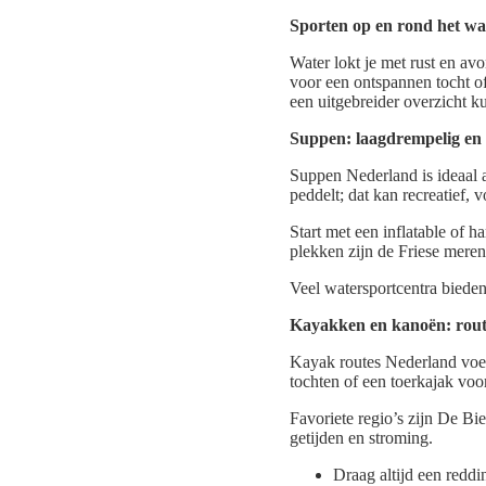
Sporten op en rond het wa
Water lokt je met rust en avo
voor een ontspannen tocht of
een uitgebreider overzicht ku
Suppen: laagdrempelig en
Suppen Nederland is ideaal a
peddelt; dat kan recreatief, v
Start met een inflatable of 
plekken zijn de Friese mere
Veel watersportcentra bieden
Kayakken en kanoën: rout
Kayak routes Nederland voere
tochten of een toerkajak voo
Favoriete regio’s zijn De Bi
getijden en stroming.
Draag altijd een reddi