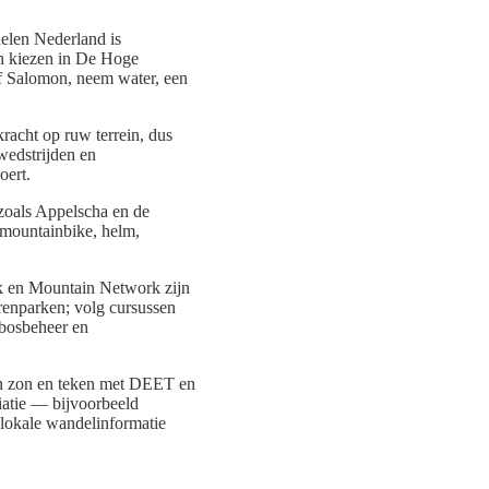
delen Nederland is
en kiezen in De Hoge
f Salomon, neem water, een
kracht op ruw terrein, dus
wedstrijden en
oert.
 zoals Appelscha en de
 mountainbike, helm,
k en Mountain Network zijn
urenparken; volg cursussen
sbosbeheer en
en zon en teken met DEET en
iatie — bijvoorbeeld
okale wandelinformatie