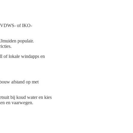
met VDWS- of IKO-
IJmuiden populair.
icties.
MI of lokale windapps en
 bouw afstand op met
suit bij koud water en kies
den en vaarwegen.