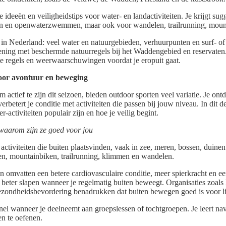
che ideeën en veiligheidstips voor water- en landactiviteiten. Je krijgt su
en en openwaterzwemmen, maar ook voor wandelen, trailrunning, mount
 in Nederland: veel water en natuurgebieden, verhuurpunten en surf- o
ening met beschermde natuurregels bij het Waddengebied en reservaten
e regels en weerwaarschuwingen voordat je eropuit gaat.
voor avontuur en beweging
 actief te zijn dit seizoen, bieden outdoor sporten veel variatie. Je on
erbetert je conditie met activiteiten die passen bij jouw niveau. In dit de
r-activiteiten populair zijn en hoe je veilig begint.
 waarom zijn ze goed voor jou
activiteiten die buiten plaatsvinden, vaak in zee, meren, bossen, duinen 
en, mountainbiken, trailrunning, klimmen en wandelen.
 omvatten een betere cardiovasculaire conditie, meer spierkracht en ee
 beter slapen wanneer je regelmatig buiten beweegt. Organisaties zoal
ezondheidsbevordering benadrukken dat buiten bewegen goed is voor l
nel wanneer je deelneemt aan groepslessen of tochtgroepen. Je leert nav
n te oefenen.