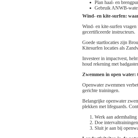
Plan haal- en brengpun
Gebruik ANWB-waterka
Wind- en kite-surfen: waar
Wind- en kite-surfen vragen
gecertificeerde instructeurs.
Goede startlocaties zijn Br
Kitesurfen locaties als Zandv
Investeer in impactvest, he
houd rekening met badgasten
Zwemmen in open water: tip
Openwater zwemmen verbeter
gerichte trainingen.
Belangrijke openwater zwemm
plekken met lifeguards. Co
Werk aan ademhaling e
Doe intervaltraininge
Sluit je aan bij openw