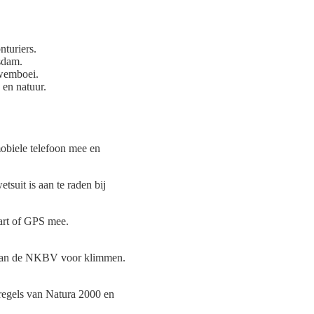
nturiers.
sdam.
wemboei.
 en natuur.
obiele telefoon mee en
suit is aan te raden bij
art of GPS mee.
s van de NKBV voor klimmen.
 regels van Natura 2000 en