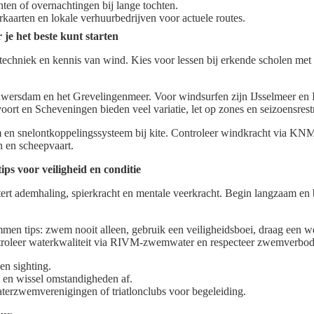
ten of overnachtingen bij lange tochten.
arten en lokale verhuurbedrijven voor actuele routes.
 je het beste kunt starten
 techniek en kennis van wind. Kies voor lessen bij erkende scholen 
ouwersdam en het Grevelingenmeer. Voor windsurfen zijn IJsselmeer en 
oort en Scheveningen bieden veel variatie, let op zones en seizoensrestr
lm en snelontkoppelingssysteem bij kite. Controleer windkracht via KN
 en scheepvaart.
s voor veiligheid en conditie
t ademhaling, spierkracht en mentale veerkracht. Begin langzaam en
en tips: zwem nooit alleen, gebruik een veiligheidsboei, draag een wet
ntroleer waterkwaliteit via RIVM-zwemwater en respecteer zwemverbo
n sighting.
n en wissel omstandigheden af.
aterzwemverenigingen of triatlonclubs voor begeleiding.