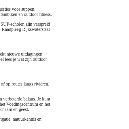
ggesties voor suppen,
ainbiken en outdoor fitness.
f SUP-scholen zijn verspreid
. Raadpleeg Rijkswaterstaat
tdekt nieuwe uitdagingen,
el lees je wat zijn outdoor
of op routes langs rivieren.
n verbeterde balans. Je kunt
s het Voedingscentrum en het
ichaam en geest.
igatie, natuurkennis en