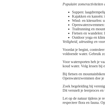
Populaire zomeractiviteiten 
Suppen: laagdrempelig 
Kajakken en kanoën: i
Wind- en kitesurfen: 
Openwaterzwemmen: g
Trailrunning en mount
Fietsen en wandelen: 
Outdoor yoga en klim
Veiligheid, uitrusting en vo
Voordat je begint, controle
voldoende water. Gebruik z
Voor watersporten heb je vaa
koud water. Volg lessen bij 
Bij fietsen en mountainbik
Openwaterzwemmen doe je he
Zoek begeleiding bij vereni
Dit versnelt je leerproces en
Let op de natuur tijdens je 
respecteer flora en fauna. Op