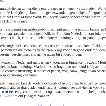
uur
tuuractiviteiten zomer die je energie geven en tegelijk rust bieden. Wan
or alle leeftijden; je kunt korte gezinswandelingen maken of dagtocht
g of het Drents-Friese Wold. Pak goede wandelschoenen van Merrell o
in EHBO-setje mee.
s trailrunning een uitstekende optie. Trailrunning vraagt om balans en 
n draag speciale trailrunners. Kijk bij TrailRun Nederland voor lokale 
uveltechniek, core-stabiliteit en intervaltraining voor je inspanning opv
dt singletracks en technische secties voor adrenalinezoekers. Plekken
parcoursen die techniek verbeteren. Zorg voor een goed onderhouden
esetje; beschermers zijn aan te raden bij enduro-rijden.
 komen in Nederland minder vaak voor, maar binnencentra zoals Mon
niek en krachttraining. Via ferrata’s en hoge-parcours vind je bij avont
jd correcte uitrusting. Respecteer paden, volg aanwijzingen van Staat
om verstoring van fauna.
rme maanden: kies de koelere ochtend- of avonduren, bescherm je teg
r regelmatig en draag ademende laagjes. Combineer activiteiten voor var
en of fietsen gecombineerd met openwaterzwemmen — en bekijk ook l
eluwezoom
om je dag te plannen.