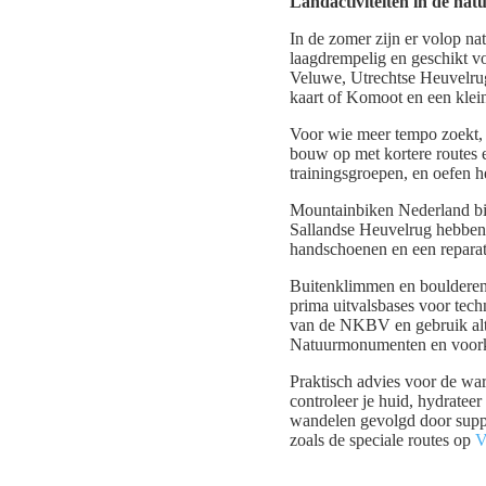
Landactiviteiten in de nat
In de zomer zijn er volop na
laagdrempelig en geschikt vo
Veluwe, Utrechtse Heuvelru
kaart of Komoot en een kle
Voor wie meer tempo zoekt, i
bouw op met kortere routes e
trainingsgroepen, en oefen he
Mountainbiken Nederland bie
Sallandse Heuvelrug hebben 
handschoenen en een reparati
Buitenklimmen en boulderen
prima uitvalsbases voor tech
van de NKBV en gebruik alti
Natuurmonumenten en voork
Praktisch advies voor de wa
controleer je huid, hydratee
wandelen gevolgd door supp
zoals de speciale routes op
V