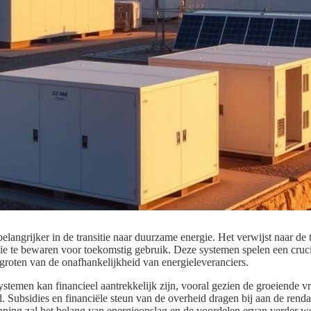
elangrijker in de transitie naar duurzame energie. Het verwijst naar d
ie te bewaren voor toekomstig gebruik. Deze systemen spelen een cruci
groten van de onafhankelijkheid van energieleveranciers.
ystemen kan financieel aantrekkelijk zijn, vooral gezien de groeiende 
 Subsidies en financiële steun van de overheid dragen bij aan de rendab
nning zal het belang van energieopslag en de voordelen ervan verder wo