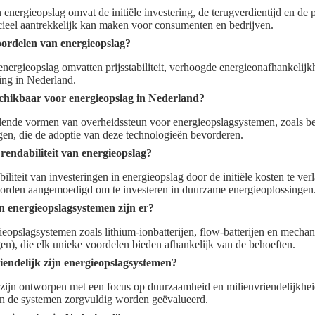
energieopslag omvat de initiële investering, de terugverdientijd en de 
ncieel aantrekkelijk kan maken voor consumenten en bedrijven.
oordelen van energieopslag?
ergieopslag omvatten prijsstabiliteit, verhoogde energieonafhankelijk
ing in Nederland.
schikbaar voor energieopslag in Nederland?
llende vormen van overheidssteun voor energieopslagsystemen, zoals be
gen, die de adoptie van deze technologieën bevorderen.
rendabiliteit van energieopslag?
iliteit van investeringen in energieopslag door de initiële kosten te ve
orden aangemoedigd om te investeren in duurzame energieoplossingen
n energieopslagsystemen zijn er?
gieopslagsystemen zoals lithium-ionbatterijen, flow-batterijen en mech
n), die elk unieke voordelen bieden afhankelijk van de behoeften.
endelijk zijn energieopslagsystemen?
zijn ontworpen met een focus op duurzaamheid en milieuvriendelijkheid
an de systemen zorgvuldig worden geëvalueerd.