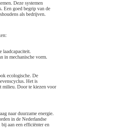
ystemen. Deze systemen
rs. Een goed begrip van de
shoudens als bedrijven.
ken:
 laadcapaciteit.
aan in mechanische vorm.
 ook ecologische. De
levenscyclus. Het is
 milieu. Door te kiezen voor
raag naar duurzame energie.
worden in de Nederlandse
bij aan een efficiënter en