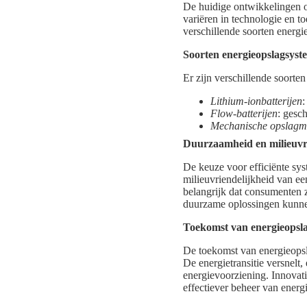
De huidige ontwikkelingen o
variëren in technologie en t
verschillende soorten energi
Soorten energieopslagsys
Er zijn verschillende soort
Lithium-ionbatterijen
:
Flow-batterijen
: gesc
Mechanische opslagm
Duurzaamheid en milieuvr
De keuze voor efficiënte sys
milieuvriendelijkheid van ee
belangrijk dat consumenten 
duurzame oplossingen kunnen
Toekomst van energieopsl
De toekomst van energieopsl
De energietransitie versnelt
energievoorziening. Innovati
effectiever beheer van energi