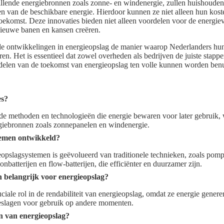
illende energiebronnen zoals zonne- en windenergie, zullen huishoudens 
n van de beschikbare energie. Hierdoor kunnen ze niet alleen hun kost
toekomst. Deze innovaties bieden niet alleen voordelen voor de energi
ieuwe banen en kansen creëren.
de ontwikkelingen in energieopslag de manier waarop Nederlanders hu
en. Het is essentieel dat zowel overheden als bedrijven de juiste stappe
delen van de toekomst van energieopslag ten volle kunnen worden benu
es?
de methoden en technologieën die energie bewaren voor later gebruik, w
rgiebronnen zoals zonnepanelen en windenergie.
temen ontwikkeld?
opslagsystemen is geëvolueerd van traditionele technieken, zoals pomp
onbatterijen en flow-batterijen, die efficiënter en duurzamer zijn.
belangrijk voor energieopslag?
iale rol in de rendabiliteit van energieopslag, omdat ze energie genere
slagen voor gebruik op andere momenten.
n van energieopslag?