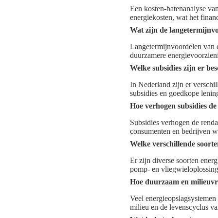
Een kosten-batenanalyse van 
energiekosten, wat het fina
Wat zijn de langetermijnv
Langetermijnvoordelen van en
duurzamere energievoorzien
Welke subsidies zijn er be
In Nederland zijn er verschi
subsidies en goedkope lenin
Hoe verhogen subsidies de 
Subsidies verhogen de rendab
consumenten en bedrijven w
Welke verschillende soorte
Er zijn diverse soorten ener
pomp- en vliegwieloplossinge
Hoe duurzaam en milieuvri
Veel energieopslagsystemen 
milieu en de levenscyclus v