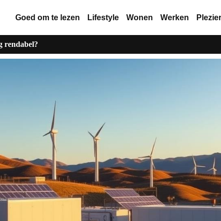
Goed om te lezen
Lifestyle
Wonen
Werken
Plezie
g rendabel?