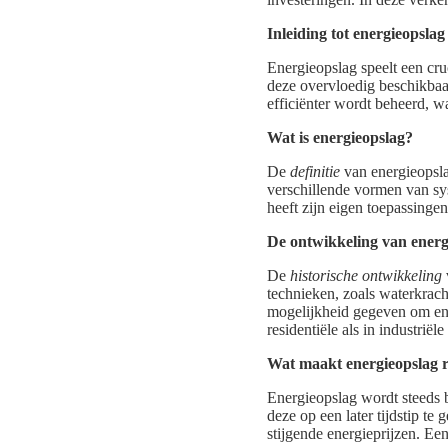
Inleiding tot energieopslag
Energieopslag speelt een cru
deze overvloedig beschikbaar
efficiënter wordt beheerd, w
Wat is energieopslag?
De
definitie
van energieopsla
verschillende vormen van sy
heeft zijn eigen toepassinge
De ontwikkeling van ener
De
historische ontwikkeling
technieken, zoals waterkrach
mogelijkheid gegeven om ene
residentiële als in industrië
Wat maakt energieopslag 
Energieopslag wordt steeds be
deze op een later tijdstip te
stijgende energieprijzen. Ee