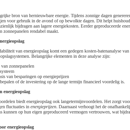
rijke bron van hernieuwbare energie. Tijdens zonnige dagen genereren z
ijen voor gebruik in de avond of op bewolkte dagen. Dit helpt huishou
anzienlijk bijdragen aan lagere energiekosten. Eerder geproduceerde en
 in zonnepanelen rendabel maakt.
nergieopslag
dabiliteit van energieopslag komt een gedegen kosten-batenanalyse van p
opslagsystemen. Belangrijke elementen in deze analyse zijn:
e van zonnepanelen
gsysteem
asis van besparingen op energieprijzen
bepalen of de investering op de lange termijn financieel voordelig is.
n energieopslag
oordelen biedt energieopslag ook langetermijnvoordelen. Het zorgt voor p
en fluctuaties in
energieprijzen
. Daarnaast verhoogt het de onafhankeli
s kunnen op hun eigen geproduceerd vermogen vertrouwen, wat bijdra
oor energieopslag