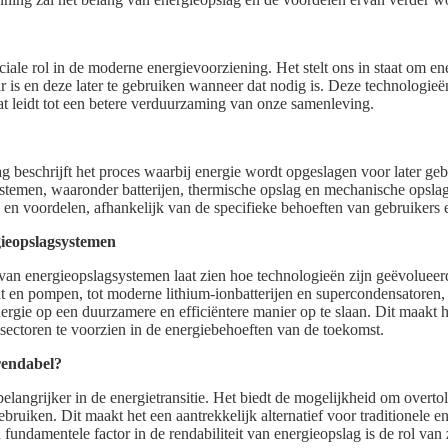
ciale rol in de moderne energievoorziening. Het stelt ons in staat om en
 is en deze later te gebruiken wanneer dat nodig is. Deze technologieë
at leidt tot een betere verduurzaming van onze samenleving.
g beschrijft het proces waarbij energie wordt opgeslagen voor later ge
stemen, waaronder batterijen, thermische opslag en mechanische opsla
n en voordelen, afhankelijk van de specifieke behoeften van gebruikers
gieopslagsystemen
van energieopslagsystemen laat zien hoe technologieën zijn geëvolueerd
t en pompen, tot moderne lithium-ionbatterijen en supercondensatoren,
rgie op een duurzamere en efficiëntere manier op te slaan. Dit maakt 
le sectoren te voorzien in de energiebehoeften van de toekomst.
rendabel?
langrijker in de energietransitie. Het biedt de mogelijkheid om overtol
 gebruiken. Dit maakt het een aantrekkelijk alternatief voor traditionele
n fundamentele factor in de rendabiliteit van energieopslag is de rol va