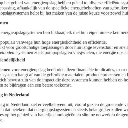
p het gebied van energieopslag hebben geleid tot diverse efficiënte s
oepassing, afhankelijk van de specifieke energiebehoeften van gebruike
eopslagsystemen helpt bij het maken van de juiste keuze voor zowel hui
temen
en energieopslagsystemen beschikbaar, elk met hun eigen unieke kenmer
 populair vanwege hun hoge energiedichtheid en efficiëntie.
hikt voor grootschalige toepassingen door hun lange levensduur en snelle
ethoden
: systemen zoals pompopslag en vliegwielen, die energie opsl
iendelijkheid
temen voor energieopslag heeft niet alleen financiële implicaties, maar
n systeem hangt af van de gebruikte materialen, productieprocessen en 
zich bewust zijn van de impact die deze systemen kunnen hebben op het
 ze bijdragen aan een betere toekomst.
ag in Nederland
ag in Nederland ziet er veelbelovend uit, vooral gezien de groeiende v
, en dat betekent dat energieopslagsystemen steeds belangrijker zullen 
es op het gebied van batterijtechnologieën en slimme netwerken dragen 
e.