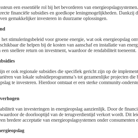
ssteun een essentiële rol bij het bevorderen van energieopslagsystemen
irecte financiële subsidies en goedkope leningmogelijkheden. Dankzij d
ijven gemakkelijker investeren in duurzame oplossingen.
and
 het stimuleringsbeleid voor groene energie, wat ook energieopslag omv
chikbaar die helpen bij de kosten van aanschaf en installatie van ene
 een snellere return on investment, waardoor de rendabiliteit toeneemt.
ubsidies
zijn er ook regionale subsidies die specifiek gericht zijn op de implemen
 variëren van lokale subsidieprogramma’s tot gezamenlijke projecten di
slag te investeren. Hierdoor ontstaat er een sterke community-onderst
t verhogen
abiliteit van investeringen in energieopslag aanzienlijk. Door de finan
, waardoor de doorlooptijd van de terugverdientijd verkort wordt. Dit leid
 een bredere acceptatie van energieopslagsystemen onder consumenten e
nergieopslag