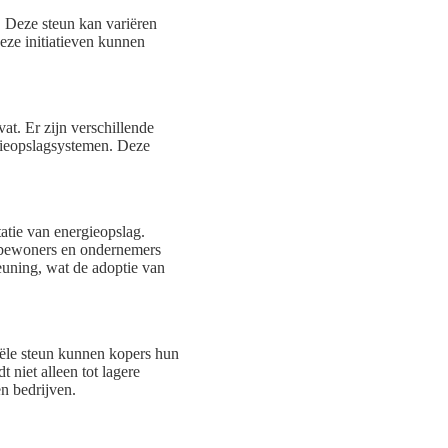
. Deze steun kan variëren
eze initiatieven kunnen
at. Er zijn verschillende
rgieopslagsystemen. Deze
tatie van energieopslag.
e bewoners en ondernemers
euning, wat de adoptie van
ciële steun kunnen kopers hun
t niet alleen tot lagere
n bedrijven.