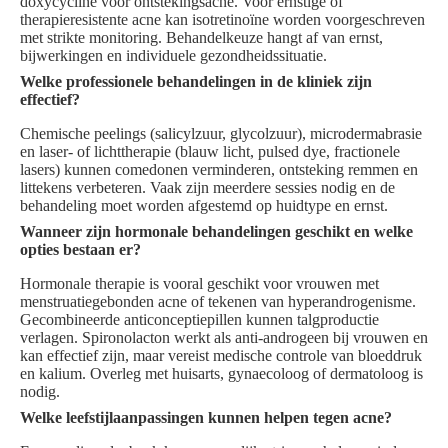
doxycycline voor ontstekingsacne. Voor ernstige of
therapieresistente acne kan isotretinoïne worden voorgeschreven
met strikte monitoring. Behandelkeuze hangt af van ernst,
bijwerkingen en individuele gezondheidssituatie.
Welke professionele behandelingen in de kliniek zijn
effectief?
Chemische peelings (salicylzuur, glycolzuur), microdermabrasie
en laser- of lichttherapie (blauw licht, pulsed dye, fractionele
lasers) kunnen comedonen verminderen, ontsteking remmen en
littekens verbeteren. Vaak zijn meerdere sessies nodig en de
behandeling moet worden afgestemd op huidtype en ernst.
Wanneer zijn hormonale behandelingen geschikt en welke
opties bestaan er?
Hormonale therapie is vooral geschikt voor vrouwen met
menstruatiegebonden acne of tekenen van hyperandrogenisme.
Gecombineerde anticonceptiepillen kunnen talgproductie
verlagen. Spironolacton werkt als anti-androgeen bij vrouwen en
kan effectief zijn, maar vereist medische controle van bloeddruk
en kalium. Overleg met huisarts, gynaecoloog of dermatoloog is
nodig.
Welke leefstijlaanpassingen kunnen helpen tegen acne?