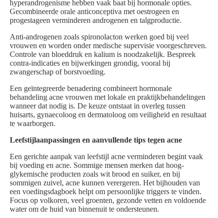
hyperandrogenisme hebben vaak baat bij hormonale opties.
Gecombineerde orale anticonceptiva met oestrogeen en
progestageen verminderen androgenen en talgproductie.
Anti-androgenen zoals spironolacton werken goed bij veel
vrouwen en worden onder medische supervisie voorgeschreven.
Controle van bloeddruk en kalium is noodzakelijk. Bespreek
contra-indicaties en bijwerkingen grondig, vooral bij
zwangerschap of borstvoeding.
Een geïntegreerde benadering combineert hormonale
behandeling acne vrouwen met lokale en praktijkbehandelingen
wanneer dat nodig is. De keuze ontstaat in overleg tussen
huisarts, gynaecoloog en dermatoloog om veiligheid en resultaat
te waarborgen.
Leefstijlaanpassingen en aanvullende tips tegen acne
Een gerichte aanpak van leefstijl acne verminderen begint vaak
bij voeding en acne. Sommige mensen merken dat hoog-
glykemische producten zoals wit brood en suiker, en bij
sommigen zuivel, acne kunnen verergeren. Het bijhouden van
een voedingsdagboek helpt om persoonlijke triggers te vinden.
Focus op volkoren, veel groenten, gezonde vetten en voldoende
water om de huid van binnenuit te ondersteunen.