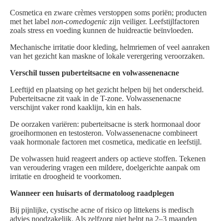
Cosmetica en zware crèmes verstoppen soms poriën; producten
met het label
non-comedogenic
zijn veiliger. Leefstijlfactoren
zoals stress en voeding kunnen de huidreactie beïnvloeden.
Mechanische irritatie door kleding, helmriemen of veel aanraken
van het gezicht kan maskne of lokale verergering veroorzaken.
Verschil tussen puberteitsacne en volwassenenacne
Leeftijd en plaatsing op het gezicht helpen bij het onderscheid.
Puberteitsacne zit vaak in de T-zone. Volwassenenacne
verschijnt vaker rond kaaklijn, kin en hals.
De oorzaken variëren: puberteitsacne is sterk hormonaal door
groeihormonen en testosteron. Volwassenenacne combineert
vaak hormonale factoren met cosmetica, medicatie en leefstijl.
De volwassen huid reageert anders op actieve stoffen. Tekenen
van veroudering vragen een mildere, doelgerichte aanpak om
irritatie en droogheid te voorkomen.
Wanneer een huisarts of dermatoloog raadplegen
Bij pijnlijke, cystische acne of risico op littekens is medisch
advies noodzakelijk. Als zelfzorg niet helpt na 2–3 maanden