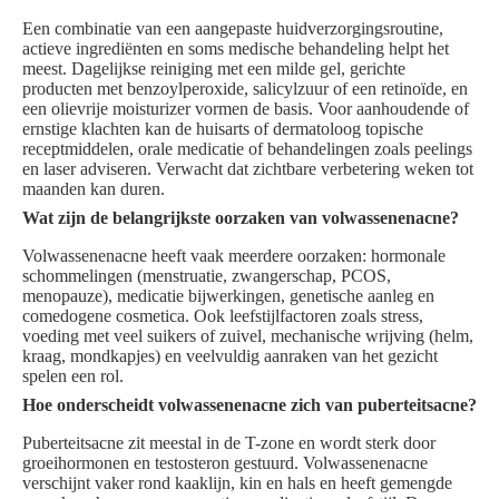
Een combinatie van een aangepaste huidverzorgingsroutine,
actieve ingrediënten en soms medische behandeling helpt het
meest. Dagelijkse reiniging met een milde gel, gerichte
producten met benzoylperoxide, salicylzuur of een retinoïde, en
een olievrije moisturizer vormen de basis. Voor aanhoudende of
ernstige klachten kan de huisarts of dermatoloog topische
receptmiddelen, orale medicatie of behandelingen zoals peelings
en laser adviseren. Verwacht dat zichtbare verbetering weken tot
maanden kan duren.
Wat zijn de belangrijkste oorzaken van volwassenenacne?
Volwassenenacne heeft vaak meerdere oorzaken: hormonale
schommelingen (menstruatie, zwangerschap, PCOS,
menopauze), medicatie bijwerkingen, genetische aanleg en
comedogene cosmetica. Ook leefstijlfactoren zoals stress,
voeding met veel suikers of zuivel, mechanische wrijving (helm,
kraag, mondkapjes) en veelvuldig aanraken van het gezicht
spelen een rol.
Hoe onderscheidt volwassenenacne zich van puberteitsacne?
Puberteitsacne zit meestal in de T-zone en wordt sterk door
groeihormonen en testosteron gestuurd. Volwassenenacne
verschijnt vaker rond kaaklijn, kin en hals en heeft gemengde