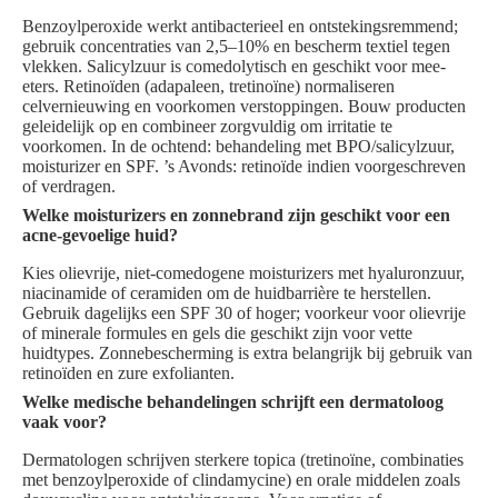
Benzoylperoxide werkt antibacterieel en ontstekingsremmend;
gebruik concentraties van 2,5–10% en bescherm textiel tegen
vlekken. Salicylzuur is comedolytisch en geschikt voor mee-
eters. Retinoïden (adapaleen, tretinoïne) normaliseren
celvernieuwing en voorkomen verstoppingen. Bouw producten
geleidelijk op en combineer zorgvuldig om irritatie te
voorkomen. In de ochtend: behandeling met BPO/salicylzuur,
moisturizer en SPF. ’s Avonds: retinoïde indien voorgeschreven
of verdragen.
Welke moisturizers en zonnebrand zijn geschikt voor een
acne-gevoelige huid?
Kies olievrije, niet-comedogene moisturizers met hyaluronzuur,
niacinamide of ceramiden om de huidbarrière te herstellen.
Gebruik dagelijks een SPF 30 of hoger; voorkeur voor olievrije
of minerale formules en gels die geschikt zijn voor vette
huidtypes. Zonnebescherming is extra belangrijk bij gebruik van
retinoïden en zure exfolianten.
Welke medische behandelingen schrijft een dermatoloog
vaak voor?
Dermatologen schrijven sterkere topica (tretinoïne, combinaties
met benzoylperoxide of clindamycine) en orale middelen zoals