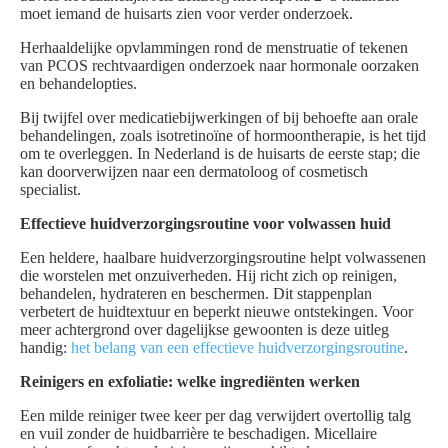
moet iemand de huisarts zien voor verder onderzoek.
Herhaaldelijke opvlammingen rond de menstruatie of tekenen
van PCOS rechtvaardigen onderzoek naar hormonale oorzaken
en behandelopties.
Bij twijfel over medicatiebijwerkingen of bij behoefte aan orale
behandelingen, zoals isotretinoïne of hormoontherapie, is het tijd
om te overleggen. In Nederland is de huisarts de eerste stap; die
kan doorverwijzen naar een dermatoloog of cosmetisch
specialist.
Effectieve huidverzorgingsroutine voor volwassen huid
Een heldere, haalbare huidverzorgingsroutine helpt volwassenen
die worstelen met onzuiverheden. Hij richt zich op reinigen,
behandelen, hydrateren en beschermen. Dit stappenplan
verbetert de huidtextuur en beperkt nieuwe ontstekingen. Voor
meer achtergrond over dagelijkse gewoonten is deze uitleg
handig:
het belang van een effectieve huidverzorgingsroutine
.
Reinigers en exfoliatie: welke ingrediënten werken
Een milde reiniger twee keer per dag verwijdert overtollig talg
en vuil zonder de huidbarrière te beschadigen. Micellaire