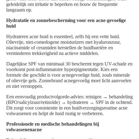
geleidelijk om irritatie te beperken en bouw de frequentie
langzaam op.
Hydratatie en zonnebescherming voor een acne-gevoelige
huid
Hydrateren acne huid is essentieel, zelfs bij een vette huid.
Olievrije, niet-comedogene moisturizers met hyaluronzuur,
niacinamide of ceramiden herstellen de huidbarrière en
verminderen trekkerigheid na actieve middelen.
Dagelijkse SPF van minimaal 30 beschermt tegen UV-schade en
voorkomt post-inflammatoire hyperpigmentatie. Kies een
formule die geschikt is voor acnegevoelige huid, zoals minerale
of olievrije gels. Zonnebrand acnegevoelig moet licht aanvoelen
en niet verstoppen.
Een eenvoudig productvolgorde-advies: reinigen → behandeling
(BPO/salicylzuur/retinoïde) → hydrateren → SPF in de ochtend.
Dit zorgt voor consistentie in een huidverzorgingsroutine acne
volwassenen en helpt de huid rustig te verbeteren.
Professionele en medische behandelingen bij
volwassenenacne