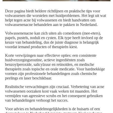
Deze pagina biedt heldere richtlijnen en praktische tips voor
volwassenen die worstelen met huidproblemen. Het legt uit wat
helpt tegen acne bij volwassenen en biedt handvatten om
volwassenenacne behandelen aan te pakken in Nederland.
Volwassenenacne kan zich uiten als comedonen (mee-eters),
papels, pustels, noduli en cysten. Elk type heeft invloed op de
keuze van behandeling, dus de juiste diagnose is belangrijk
voordat iemand producten of therapieën kiest.
Korte verwijzingen naar effectieve opties: een consistente
huidverzorgingsroutine, actieve ingrediënten zoals
benzoylperoxide, salicylzuur en retinoïden, en medische
therapieën zoals topische en orale medicatie. Voor hardnekkige
vormen zijn professionele behandelingen zoals chemische
peelings en laser beschikbaar.
Realistische verwachtingen zijn cruciaal. Verbetering van acne
volwassenen oorzaken kost vaak weken tot maanden. Het
vermijden van agressieve scrubs en het consequent gebruiken
van behandelingen verhoogt het succes.
Voor advies en behandelmogelijkheden is de huisarts of een