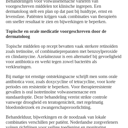
Behandelingen voor volwassenenacne variëren van
voorgeschreven middelen tot klinische ingrepen. Een
dermatoloog stelt een plan op dat past bij huidtype, ernst en
levensfase. Patiënten krijgen vaak combinaties van therapieën
om sneller resultaat te zien en bijwerkingen te beperken.
Topische en orale medicatie voorgeschreven door de
dermatoloog
Topische middelen op recept bevatten vaak sterkere retinoïden
zoals tretinoïne, of combinatiepreparaten met benzoylperoxide
en clindamycine. Azelaïnezuur is een alternatief bij gevoeligheid
voor antibiotica en werkt tegen zowel bacteriën als
verkleuringen.
Bij matige tot ernstige ontstekingsacne schrijft men soms orale
antibiotica voor, zoals doxycycline of tetracycline, voor korte
periodes om resistentie te beperken. Voor therapieresistente
gevallen is oral isotretinoïne volwassenenacne een
standaardoptie. Deze behandeling vereist strikte controle
vanwege droogheid en teratogeniciteit, met regelmatig
bloedonderzoek en zwangerschapsvoorlichting.
Behandelduur, bijwerkingen en de noodzaak van lokale
combinaties verschillen per patiënt. Nederlandse zorgverleners
volgen richtlijnen voor veilige toediening en monitoring.