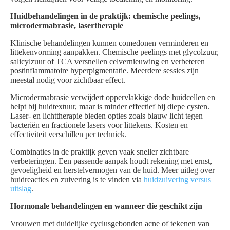
Huidbehandelingen in de praktijk: chemische peelings,
microdermabrasie, lasertherapie
Klinische behandelingen kunnen comedonen verminderen en
littekenvorming aanpakken. Chemische peelings met glycolzuur,
salicylzuur of TCA versnellen celvernieuwing en verbeteren
postinflammatoire hyperpigmentatie. Meerdere sessies zijn
meestal nodig voor zichtbaar effect.
Microdermabrasie verwijdert oppervlakkige dode huidcellen en
helpt bij huidtextuur, maar is minder effectief bij diepe cysten.
Laser- en lichttherapie bieden opties zoals blauw licht tegen
bacteriën en fractionele lasers voor littekens. Kosten en
effectiviteit verschillen per techniek.
Combinaties in de praktijk geven vaak sneller zichtbare
verbeteringen. Een passende aanpak houdt rekening met ernst,
gevoeligheid en herstelvermogen van de huid. Meer uitleg over
huidreacties en zuivering is te vinden via
huidzuivering versus
uitslag
.
Hormonale behandelingen en wanneer die geschikt zijn
Vrouwen met duidelijke cyclusgebonden acne of tekenen van