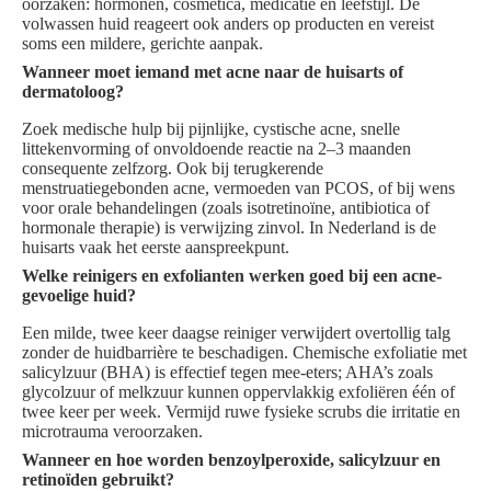
oorzaken: hormonen, cosmetica, medicatie en leefstijl. De
volwassen huid reageert ook anders op producten en vereist
soms een mildere, gerichte aanpak.
Wanneer moet iemand met acne naar de huisarts of
dermatoloog?
Zoek medische hulp bij pijnlijke, cystische acne, snelle
littekenvorming of onvoldoende reactie na 2–3 maanden
consequente zelfzorg. Ook bij terugkerende
menstruatiegebonden acne, vermoeden van PCOS, of bij wens
voor orale behandelingen (zoals isotretinoïne, antibiotica of
hormonale therapie) is verwijzing zinvol. In Nederland is de
huisarts vaak het eerste aanspreekpunt.
Welke reinigers en exfolianten werken goed bij een acne-
gevoelige huid?
Een milde, twee keer daagse reiniger verwijdert overtollig talg
zonder de huidbarrière te beschadigen. Chemische exfoliatie met
salicylzuur (BHA) is effectief tegen mee-eters; AHA’s zoals
glycolzuur of melkzuur kunnen oppervlakkig exfoliëren één of
twee keer per week. Vermijd ruwe fysieke scrubs die irritatie en
microtrauma veroorzaken.
Wanneer en hoe worden benzoylperoxide, salicylzuur en
retinoïden gebruikt?