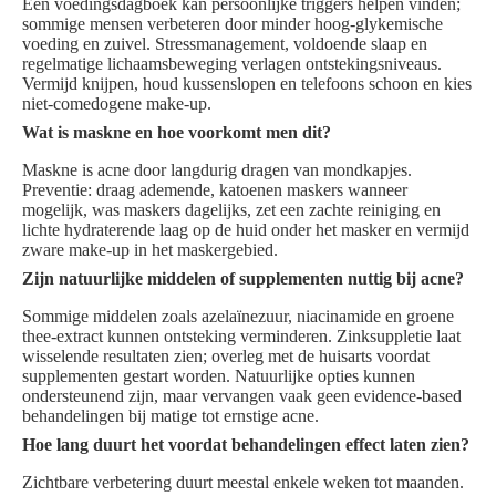
Een voedingsdagboek kan persoonlijke triggers helpen vinden;
sommige mensen verbeteren door minder hoog-glykemische
voeding en zuivel. Stressmanagement, voldoende slaap en
regelmatige lichaamsbeweging verlagen ontstekingsniveaus.
Vermijd knijpen, houd kussenslopen en telefoons schoon en kies
niet-comedogene make-up.
Wat is maskne en hoe voorkomt men dit?
Maskne is acne door langdurig dragen van mondkapjes.
Preventie: draag ademende, katoenen maskers wanneer
mogelijk, was maskers dagelijks, zet een zachte reiniging en
lichte hydraterende laag op de huid onder het masker en vermijd
zware make-up in het maskergebied.
Zijn natuurlijke middelen of supplementen nuttig bij acne?
Sommige middelen zoals azelaïnezuur, niacinamide en groene
thee-extract kunnen ontsteking verminderen. Zinksuppletie laat
wisselende resultaten zien; overleg met de huisarts voordat
supplementen gestart worden. Natuurlijke opties kunnen
ondersteunend zijn, maar vervangen vaak geen evidence-based
behandelingen bij matige tot ernstige acne.
Hoe lang duurt het voordat behandelingen effect laten zien?
Zichtbare verbetering duurt meestal enkele weken tot maanden.