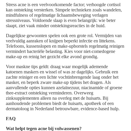
Stress acne is een veelvoorkomende factor; verhoogde cortisol
kan ontsteking versterken. Simpele technieken zoals wandelen,
mindfulness of regelmatige lichaamsbeweging verlagen
stressniveaus. Voldoende slaap is even belangrijk: wie beter
slaapt, ziet vaak minder ontstekingsreacties in de huid.
Dagelijkse gewoonten spelen ook een grote rol. Vermijden van
veelvuldig aanraken of knijpen beperkt infectie en littekens.
Telefoons, kussenslopen en make-upborstels regelmatig reinigen
vermindert bacteriële belasting. Kies voor niet-comedogene
make-up en reinig het gezicht elke avond grondig.
Voor maskne tips geldt: draag waar mogelijk ademende
katoenen maskers en wissel of was ze dagelijks. Gebruik een
zachte reiniger en een lichte vochtinbrengende laag onder het
masker, en beperk zware make-up tijdens het dragen. Als
aanvullende opties kunnen azelaïnezuur, niacinamide of groene
thee-extract ontsteking verminderen. Overweeg
zinksupplementen alleen na overleg met de huisarts. Bij
aanhoudende problemen biedt de huisarts, apotheek of een
dermatoloog in Nederland betrouwbare, evidence-based hulp.
FAQ
Wat helpt tegen acne bij volwassenen?