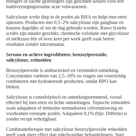
reinigers of zachte gelreinigers zijn geschikte keuzes voor een
huidverzorgingsroutine acne volwassenen.
Salicylzuur werkt diep in de poriën als BHA en helpt mee-eters
oplossen. Producten met 0,5–2% salicylzuur zijn gangbaar en
kunnen dagelijks of om de dag gebruikt worden. Ruwe fysieke
scrubs zijn minder geschikt; chemische exfoliatie met glycolzuur
of melkzuur één of twee keer per week geeft vaak betere
resultaten zonder microtrauma.
Serums en actieve ingrediënten: benzoylperoxide,
salicylzuur, retinoïden
Benzoylperoxide is antibacterieel en vermindert ontsteking.
Concentraties variëren van 2,5–10% en vragen om voorzichtig
combineren met hydraterende producten, omdat BPO kan
bleken.
Salicylzuur is comedolytisch en ontstekingsremmend, vooral
effectief bij mee-eters en lichte ontstekingen. Topische retinoïden
zoals adapaleen of tretinoïne normaliseren celvernieuwing en
voorkomen verstopte poriën. Adapaleen 0,1% (bijv. Differin) is
zonder recept verkrijgbaar.
Combinatietherapie met salicylzuur benzoylperoxide retinoïden
geeft vaak meer effect dan enkelvoudige behandelingen. Start