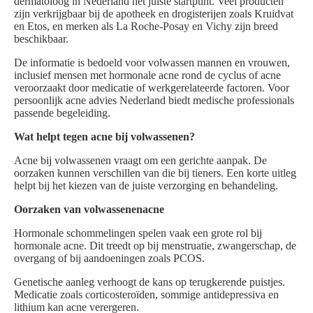
dermatoloog in Nederland het juiste startpunt. Veel producten
zijn verkrijgbaar bij de apotheek en drogisterijen zoals Kruidvat
en Etos, en merken als La Roche-Posay en Vichy zijn breed
beschikbaar.
De informatie is bedoeld voor volwassen mannen en vrouwen,
inclusief mensen met hormonale acne rond de cyclus of acne
veroorzaakt door medicatie of werkgerelateerde factoren. Voor
persoonlijk acne advies Nederland biedt medische professionals
passende begeleiding.
Wat helpt tegen acne bij volwassenen?
Acne bij volwassenen vraagt om een gerichte aanpak. De
oorzaken kunnen verschillen van die bij tieners. Een korte uitleg
helpt bij het kiezen van de juiste verzorging en behandeling.
Oorzaken van volwassenenacne
Hormonale schommelingen spelen vaak een grote rol bij
hormonale acne. Dit treedt op bij menstruatie, zwangerschap, de
overgang of bij aandoeningen zoals PCOS.
Genetische aanleg verhoogt de kans op terugkerende puistjes.
Medicatie zoals corticosteroïden, sommige antidepressiva en
lithium kan acne verergeren.