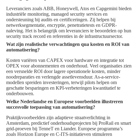
Leveranciers zoals ABB, Honeywell, Atos en Capgemini bieden
industriële monitoring, managed security services en
ondersteuning bij audits en certificeringen. Zij helpen bij
netwerksegmentatie, encryptie, penetratietests en GDPR-
naleving. Het is belangrijk om leveranciers te beoordelen op hun
security track record en referenties in de infrastructuursector.
Wat zijn realistische verwachtingen qua kosten en ROI van
automatisering?
Kosten variëren van CAPEX voor hardware en integratie tot
OPEX voor abonnementen en onderhoud. Veel organisaties zien
een versnelde ROI door lagere operationele kosten, minder
noodreparaties en verlengde assetlevensduur. As-a-service-
modellen spreiden investeringen, terwijl pilots helpen om
geschatte besparingen en KPI-verbeteringen kwantitatief te
onderbouwen.
Welke Nederlandse en Europese voorbeelden illustreren
succesvolle toepassing van automatisering?
Praktijkvoorbeelden zijn adaptieve straatverlichting in
Amsterdam, predictief onderhoudsprojecten bij ProRail en smart
grid-proeven bij TenneT en Liander. Europese programma’s
zoals Horizon Europe en C-ITS-initiatieven stimuleren