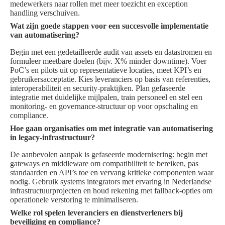
medewerkers naar rollen met meer toezicht en exception
handling verschuiven.
Wat zijn goede stappen voor een succesvolle implementatie
van automatisering?
Begin met een gedetailleerde audit van assets en datastromen en
formuleer meetbare doelen (bijv. X% minder downtime). Voer
PoC’s en pilots uit op representatieve locaties, meet KPI’s en
gebruikersacceptatie. Kies leveranciers op basis van referenties,
interoperabiliteit en security-praktijken. Plan gefaseerde
integratie met duidelijke mijlpalen, train personeel en stel een
monitoring- en governance-structuur op voor opschaling en
compliance.
Hoe gaan organisaties om met integratie van automatisering
in legacy-infrastructuur?
De aanbevolen aanpak is gefaseerde modernisering: begin met
gateways en middleware om compatibiliteit te bereiken, pas
standaarden en API’s toe en vervang kritieke componenten waar
nodig. Gebruik systems integrators met ervaring in Nederlandse
infrastructuurprojecten en houd rekening met fallback-opties om
operationele verstoring te minimaliseren.
Welke rol spelen leveranciers en dienstverleners bij
beveiliging en compliance?