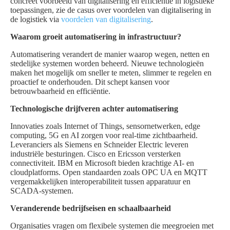
concreet voorbeeld van digitalisering en efficiëntie in logistieke
toepassingen, zie de casus over voordelen van digitalisering in
de logistiek via
voordelen van digitalisering
.
Waarom groeit automatisering in infrastructuur?
Automatisering verandert de manier waarop wegen, netten en
stedelijke systemen worden beheerd. Nieuwe technologieën
maken het mogelijk om sneller te meten, slimmer te regelen en
proactief te onderhouden. Dit schept kansen voor
betrouwbaarheid en efficiëntie.
Technologische drijfveren achter automatisering
Innovaties zoals Internet of Things, sensornetwerken, edge
computing, 5G en AI zorgen voor real-time zichtbaarheid.
Leveranciers als Siemens en Schneider Electric leveren
industriële besturingen. Cisco en Ericsson versterken
connectiviteit. IBM en Microsoft bieden krachtige AI- en
cloudplatforms. Open standaarden zoals OPC UA en MQTT
vergemakkelijken interoperabiliteit tussen apparatuur en
SCADA-systemen.
Veranderende bedrijfseisen en schaalbaarheid
Organisaties vragen om flexibele systemen die meegroeien met