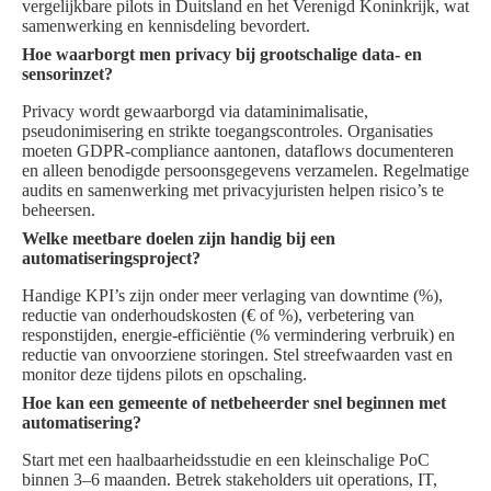
vergelijkbare pilots in Duitsland en het Verenigd Koninkrijk, wat
samenwerking en kennisdeling bevordert.
Hoe waarborgt men privacy bij grootschalige data- en
sensorinzet?
Privacy wordt gewaarborgd via dataminimalisatie,
pseudonimisering en strikte toegangscontroles. Organisaties
moeten GDPR-compliance aantonen, dataflows documenteren
en alleen benodigde persoonsgegevens verzamelen. Regelmatige
audits en samenwerking met privacyjuristen helpen risico’s te
beheersen.
Welke meetbare doelen zijn handig bij een
automatiseringsproject?
Handige KPI’s zijn onder meer verlaging van downtime (%),
reductie van onderhoudskosten (€ of %), verbetering van
responstijden, energie-efficiëntie (% vermindering verbruik) en
reductie van onvoorziene storingen. Stel streefwaarden vast en
monitor deze tijdens pilots en opschaling.
Hoe kan een gemeente of netbeheerder snel beginnen met
automatisering?
Start met een haalbaarheidsstudie en een kleinschalige PoC
binnen 3–6 maanden. Betrek stakeholders uit operations, IT,