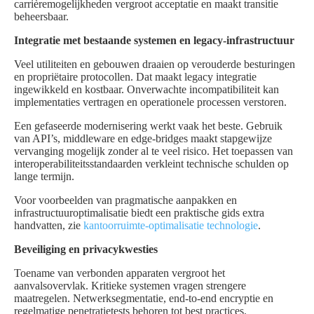
carrièremogelijkheden vergroot acceptatie en maakt transitie
beheersbaar.
Integratie met bestaande systemen en legacy-infrastructuur
Veel utiliteiten en gebouwen draaien op verouderde besturingen
en propriëtaire protocollen. Dat maakt legacy integratie
ingewikkeld en kostbaar. Onverwachte incompatibiliteit kan
implementaties vertragen en operationele processen verstoren.
Een gefaseerde modernisering werkt vaak het beste. Gebruik
van API’s, middleware en edge-bridges maakt stapgewijze
vervanging mogelijk zonder al te veel risico. Het toepassen van
interoperabiliteitsstandaarden verkleint technische schulden op
lange termijn.
Voor voorbeelden van pragmatische aanpakken en
infrastructuuroptimalisatie biedt een praktische gids extra
handvatten, zie
kantoorruimte-optimalisatie technologie
.
Beveiliging en privacykwesties
Toename van verbonden apparaten vergroot het
aanvalsovervlak. Kritieke systemen vragen strengere
maatregelen. Netwerksegmentatie, end-to-end encryptie en
regelmatige penetratietests behoren tot best practices.