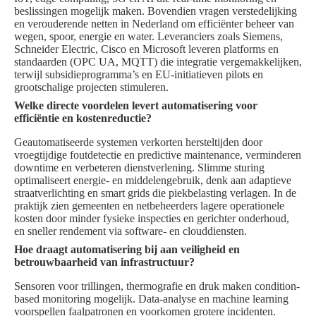
beslissingen mogelijk maken. Bovendien vragen verstedelijking
en verouderende netten in Nederland om efficiënter beheer van
wegen, spoor, energie en water. Leveranciers zoals Siemens,
Schneider Electric, Cisco en Microsoft leveren platforms en
standaarden (OPC UA, MQTT) die integratie vergemakkelijken,
terwijl subsidieprogramma’s en EU-initiatieven pilots en
grootschalige projecten stimuleren.
Welke directe voordelen levert automatisering voor
efficiëntie en kostenreductie?
Geautomatiseerde systemen verkorten hersteltijden door
vroegtijdige foutdetectie en predictive maintenance, verminderen
downtime en verbeteren dienstverlening. Slimme sturing
optimaliseert energie- en middelengebruik, denk aan adaptieve
straatverlichting en smart grids die piekbelasting verlagen. In de
praktijk zien gemeenten en netbeheerders lagere operationele
kosten door minder fysieke inspecties en gerichter onderhoud,
en sneller rendement via software- en clouddiensten.
Hoe draagt automatisering bij aan veiligheid en
betrouwbaarheid van infrastructuur?
Sensoren voor trillingen, thermografie en druk maken condition-
based monitoring mogelijk. Data-analyse en machine learning
voorspellen faalpatronen en voorkomen grotere incidenten.