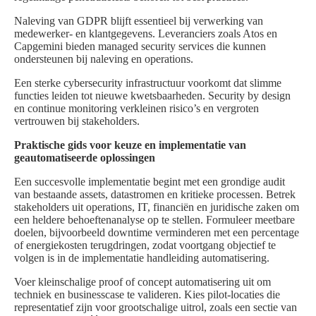
Naleving van GDPR blijft essentieel bij verwerking van
medewerker- en klantgegevens. Leveranciers zoals Atos en
Capgemini bieden managed security services die kunnen
ondersteunen bij naleving en operations.
Een sterke cybersecurity infrastructuur voorkomt dat slimme
functies leiden tot nieuwe kwetsbaarheden. Security by design
en continue monitoring verkleinen risico’s en vergroten
vertrouwen bij stakeholders.
Praktische gids voor keuze en implementatie van
geautomatiseerde oplossingen
Een succesvolle implementatie begint met een grondige audit
van bestaande assets, datastromen en kritieke processen. Betrek
stakeholders uit operations, IT, financiën en juridische zaken om
een heldere behoeftenanalyse op te stellen. Formuleer meetbare
doelen, bijvoorbeeld downtime verminderen met een percentage
of energiekosten terugdringen, zodat voortgang objectief te
volgen is in de implementatie handleiding automatisering.
Voer kleinschalige proof of concept automatisering uit om
techniek en businesscase te valideren. Kies pilot-locaties die
representatief zijn voor grootschalige uitrol, zoals een sectie van