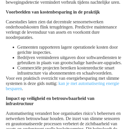
bewegingsdetectie vermindert verbruik tijdens nachtelijke uren.
Voorbeelden van kostenbesparing in de praktijk
Casestudies laten zien dat decentrale sensornetwerken
onderhoudskosten flink terugdringen. Predictive maintenance
verlengt de levensduur van assets en voorkomt dure
noodreparaties.
Gemeenten rapporteren lagere operationele kosten door
gerichte inspecties.
Bedrijven verminderen uitgaven door softwarediensten te
gebruiken in plaats van grootschalige hardware-upgrades.
Commerciële projecten bereiken kostenreductie smart
infrastructure via abonnementen en schaalvoordelen.
Voor een praktisch overzicht van energiebesparing met slimme
systemen is deze gids nuttig:
kan je met automatisering energie
besparen
.
Impact op veiligheid en betrouwbaarheid van
infrastructuur
Automatisering verandert hoe organisaties risico’s beheersen en
netwerken betrouwbaar houden. De inzet van slimme sensoren
en geautomatiseerde processen verbetert de zichtbaarheid van
assets en ondersteunt snelle besluitvorming. Dit beïnvloedt de