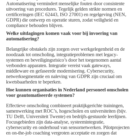
Automatisering vermindert menselijke fouten door consistente
uitvoering van procedures. Tegelijk gelden strikte normen en
certificeringen (IEC 62443, ISO 27001) en regelgeving (NEN,
GDPR) die ontwerp en operatie sturen, zodat veiligheid en
compliance behouden blijven.
Welke uitdagingen komen vaak voor bij invoering van
automatisering?
Belangrijke obstakels zijn zorgen over werkgelegenheid en de
noodzaak tot omscholing, integratieproblemen met legacy-
systemen en beveiligingsrisico’s door het toegenomen aantal
verbonden apparaten. Integratie vereist vaak gateways,
middleware en gefaseerde modernisering. Cybersecurity,
netwerksegmentatie en naleving van GDPR zijn cruciaal om
kwetsbaarheden te beperken.
Hoe kunnen organisaties in Nederland personeel omscholen
voor geautomatiseerde systemen?
Effectieve omscholing combineert praktijkgerichte trainingen,
samenwerking met ROC’s, hogescholen en universiteiten (bijv.
TU Delft, Universiteit Twente) en bedrijfs-gestuurde leerlijnen.
Focusgebieden zijn data-analyse, systeemintegratie,
cybersecurity en onderhoud van sensornetwerken. Pilotprojecten
en on-the-job coaching vergroten acceptatie en zorgen dat