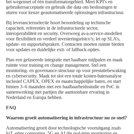
het wegennet of één transformatorgebied. Meet KPI’s en
gebruikersacceptatie en gebruik die data om beslissingen te
sturen voor keuze geautomatiseerde oplossingen infrastructuur.
Bij leveranciersselectie hoort beoordeling op technische
capaciteit, referenties in de infrastructurele sector,
interoperabiliteit en security. Overweeg as-a-service-modellen
voor flexibiliteit en verdeel investeringsrisico’s; let op SLA’s,
update- en supportafspraken. Contracten moeten ruimte bieden
voor updates en duidelijke exit- of fallback-opties.
Plan een gefaseerde integratie met haalbare mijlpalen en maak
ruimte voor training en change management. Stel een
monitoring- en governance-structuur op voor prestatiebewaking
en cybersecurity. Maak tot slot een totale kosten-batenanalyse
inclusief CAPEX, OPEX en maatschappelijke baten, en start
binnen 3–6 maanden met een haalbaarheidsstudie en PoC in
samenwerking met partijen die aantoonbare ervaring in
Nederland en Europa hebben.
FAQ
Waarom groeit automatisering in infrastructuur nu zo snel?
Automatisering groeit door technologische vooruitgang zoals
IoT, edge computing, 5G en AI die real-time monitoring en