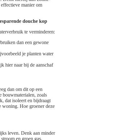
n effectieve manier om
aterverbruik te verminderen:
rbruiken dan een gewone
voorbeeld je planten water
 hier naar bij de aanschaf
eeg dan om dit op een
e bouwmaterialen, zoals
 dat isoleert en bijdraagt
e woning. Hoe groener deze
lijks leven. Denk aan minder
e stroom en groen gas.