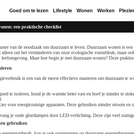
Goed om te lezen
Lifestyle
Wonen
Werken
Plezie
nen: een praktische checklist
uster van de noodzaak om duurzaam te leven. Duurzaam wonen is een 
t alleen om het verminderen van onze ecologische voetafdruk, maar oo
 leefomgeving. Maar hoe begin je met duurzaam wonen? Deze praktisch
nderen
gieverbruik is een van de meest effectieve manieren om duurzaam te w
goed te isoleren, houd je de warmte beter vast en hoef je minder te stoke
d.
Kies voor energiezuinige apparaten. Deze gebruiken minder stroom en z
rvang je oude gloeilampen door LED-verlichting. Deze zijn veel zuinig
nen gebruiken
e energieverbruik, kun je ook overstappen op duurzame energiebronnen