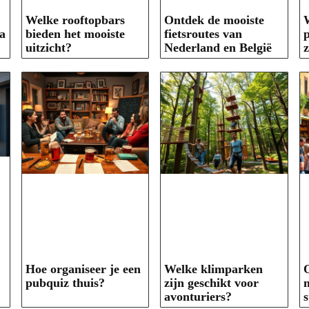
Welke rooftopbars
Ontdek de mooiste
W
a
bieden het mooiste
fietsroutes van
p
uitzicht?
Nederland en België
Hoe organiseer je een
Welke klimparken
O
pubquiz thuis?
zijn geschikt voor
m
avonturiers?
s