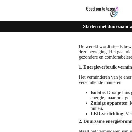
Starten met duurzaam wo
De wereld wordt steeds bew
deze beweging. Het gaat nie
gezondere en comfortabelere
1. Energieverbruik vermi
Het verminderen van je ener
verschillende manieren:
Isolatie
: Door je huis 
energie, maar ook gel
Zuinige apparate
n: 
milieu.
LED-verlichting
: Ve
2. Duurzame energiebron
Naast het verminderen van j