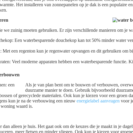
warmte. Het installeren van zonnepanelen op je dak is een populaire e
ken.
eren
ie we zuinig moeten gebruiken. Er zijn verschillende manieren om je w
hekop: Een waterbesparende douchekop kan tot 50% minder water ve
Met een regenton kun je regenwater opvangen en dit gebruiken om bij
aten: Veel moderne apparaten hebben een waterbesparende functie. Kijk
.
verbouwen
Als je van plan bent om te bouwen of verbouwen, overw
duurzame manier te doen. Gebruik bijvoorbeeld duurzam
ossen of gerecyclede materialen. Ook kun je kiezen voor een groen dak,
olgens kun je na de verbouwing een nieuw
energielabel aanvragen
voor j
e woning waard is.
dan alleen je huis. Het gaat ook om de keuzes die je maakt in je dage
duceren, meer fietsen en minder vliegen. Ook kun je kiezen voor groen