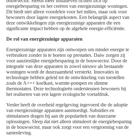
bouwsector. Steeds meer initiatieven richten zich op
energiebesparing en het creëren van energiezuinige woningen.
Dit biedt niet alleen voordelen voor het milieu, maar ook voor
bewoners door lagere energiekosten. Een belangrijk aspect van
deze ontwikkelingen zijn energiezuinige apparaten die een
significante impact hebben op de algehele energie-efficiëntie.
De rol van energiezuinige apparaten
Energiezuinige apparaten zijn ontworpen om minder energie te
verbruiken zonder in te boeten op prestaties. Daiw zorgen zij
voor aanzienlijke energiebesparing in de bouwsector. Door de
integratie van deze apparaten in zowel nieuwe als bestaande
woningen wordt de duurzaamheid versterkt. Innovaties in
technologie hebben geleid tot de ontwikkeling van toestellen
zoals de A+++ koelkast, warmte-pompen en slimme
thermostaten. Deze technologieën ondersteunen bewoners bij
het realiseren van een lagere ecologische voetafdruk.
Verder heeft de overheid regelgeving ingevoerd die de adoptie
van energiezuinige apparaten aanmoedigt. Subsidies en
stimulansen dragen bij aan de populariteit van duurzame
oplossingen. Sleep dat niet alleen stimuleert de energiebesparing
in de bouwsector, maar ook zorgt voor een vergroening van de
samenleving.