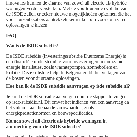
innovaties kunnen de charme van zowel all electric als hybride
woningen verder versterken. Met de voortdurende evolutie van
de ISDE zullen er zeker nieuwe mogelijkheden opkomen die het
voor huizenbezitters aantrekkelijker maken om voor duurzame
oplossingen te kiezen.
FAQ
Wat is de ISDE subsidie?
De ISDE subsidie (Investeringssubsidie Duurzame Energie) is
een financiële ondersteuning voor investeringen in duurzame
energie-installaties, zoals warmtepompen, zonneboilers en
isolatie. Deze subsidie helpt huiseigenaren bij het verlagen van
de kosten voor duurzame oplossingen.
Hoe kan ik de ISDE subsidie aanvragen op isde-subsidie.nl?
Je kunt de ISDE subsidie aanvragen door de stappen te volgen
op isde-subsidie.nl. Dit omvat het indienen van een aanvraag en
het voldoen aan bepaalde voorwaarden, zoals
energieprestatienormen en bouwspecificaties.
Komen zowel all electric als hybride woningen in
aanmerking voor de ISDE subsidie?
Ja, zowel all electric als hybride woningen kunnen in