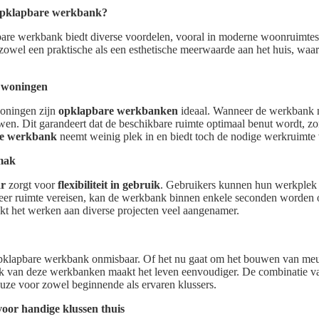
opklapbare werkbank?
are werkbank biedt diverse voordelen, vooral in moderne woonruimtes
owel een praktische als een esthetische meerwaarde aan het huis, waar
e woningen
oningen zijn
opklapbare werkbanken
ideaal. Wanneer de werkbank ni
. Dit garandeert dat de beschikbare ruimte optimaal benut wordt, zon
e werkbank
neemt weinig plek in en biedt toch de nodige werkruimte v
emak
r
zorgt voor
flexibiliteit in gebruik
. Gebruikers kunnen hun werkplek 
meer ruimte vereisen, kan de werkbank binnen enkele seconden worden
t het werken aan diverse projecten veel aangenamer.
pklapbare werkbank onmisbaar. Of het nu gaat om het bouwen van meub
k van deze werkbanken maakt het leven eenvoudiger. De combinatie van m
euze voor zowel beginnende als ervaren klussers.
or handige klussen thuis