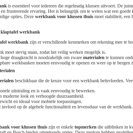
bank
is essentieel voor iedereen die regelmatig klussen uitvoert. De ju
te en frustrerende ervaring. Het is belangrijk om te weten wat een goede
rdige opties. Deze
werkbank voor klussen thuis
moet stabiliteit, ee
klaptafel werkbank
afel werkbank
zijn er verschillende kenmerken om rekening mee te h
 moet stevig staan, zodat het veilig werken mogelijk is.
hoge draagkracht is noodzakelijk om zware
materialen
te kunnen ond
pbare werkbanken moeten eenvoudig te openen en weer op te bergen z
terialen
erialen
beschikbaar die de keuze voor een werkbank beïnvloeden. Vee
ionele uitstraling en is vaak eenvoudig te bewerken.
n moderne look en verhoogde duurzaamheid.
ewicht en ideaal voor mobiele toepassingen.
 invloed op de algehele functionaliteit en levensduur van de werkbank.
ank voor klussen thuis
zijn er enkele
topmerken
die uitblinken in k
raft en Bosch bieden uitstekende opties. Deze merken hebben modellen 