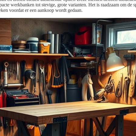
acte werkbanken tot stevige, grote varianten. Het is raadzaam om de sp
eken voordat er een aankoop wordt gedaan.