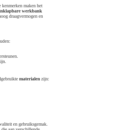
iste kenmerken maken het
inklapbare werkbank
n hoog draagvermogen en
ouden:
ersteunen.
ijn.
lgebruikte
materialen
zijn:
waliteit en gebruiksgemak.
die aan verschillende