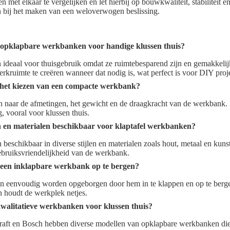
n met elkaar te vergelijken en let hierbij op bouwkwaliteit, stabiliteit e
en bij het maken van een weloverwogen beslissing.
 opklapbare werkbanken voor handige klussen thuis?
ideaal voor thuisgebruik omdat ze ruimtebesparend zijn en gemakkelij
werkruimte te creëren wanneer dat nodig is, wat perfect is voor DIY proj
j het kiezen van een compacte werkbank?
ken naar de afmetingen, het gewicht en de draagkracht van de werkbank
g, vooral voor klussen thuis.
len en materialen beschikbaar voor klaptafel werkbanken?
 beschikbaar in diverse stijlen en materialen zoals hout, metaal en kun
 gebruiksvriendelijkheid van de werkbank.
 een inklapbare werkbank op te bergen?
 eenvoudig worden opgeborgen door hem in te klappen en op te bergen
n houdt de werkplek netjes.
walitatieve werkbanken voor klussen thuis?
craft en Bosch hebben diverse modellen van opklapbare werkbanken di