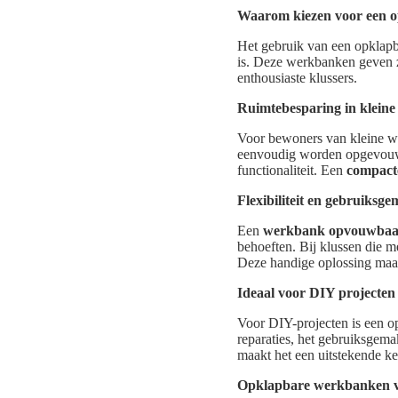
Waarom kiezen voor een 
Het gebruik van een opklapb
is. Deze werkbanken geven z
enthousiaste klussers.
Ruimtebesparing in klein
Voor bewoners van kleine w
eenvoudig worden opgevouwen
functionaliteit. Een
compact
Flexibiliteit en gebruiksg
Een
werkbank opvouwbaa
behoeften. Bij klussen die 
Deze handige oplossing maak
Ideaal voor DIY projecten
Voor DIY-projecten is een o
reparaties, het gebruiksgema
maakt het een uitstekende k
Opklapbare werkbanken vo