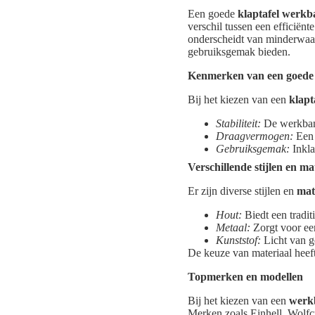
Een goede
klaptafel werk
verschil tussen een efficiën
onderscheidt van minderwaa
gebruiksgemak bieden.
Kenmerken van een goede 
Bij het kiezen van een
klapt
Stabiliteit:
De werkbank
Draagvermogen:
Een 
Gebruiksgemak:
Inkla
Verschillende stijlen en ma
Er zijn diverse stijlen en
mat
Hout:
Biedt een tradit
Metaal:
Zorgt voor ee
Kunststof:
Licht van g
De keuze van materiaal heeft
Topmerken en modellen
Bij het kiezen van een
werkb
Merken zoals Einhell, Wolfc