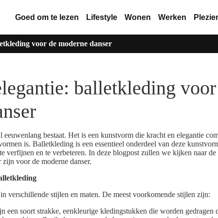
Goed om te lezen
Lifestyle
Wonen
Werken
Plezie
lletkleding voor de moderne danser
legantie: balletkleding voor
anser
al eeuwenlang bestaat. Het is een kunstvorm die kracht en elegantie co
ormen is. Balletkleding is een essentieel onderdeel van deze kunstvorm
e verfijnen en te verbeteren. In deze blogpost zullen we kijken naar de
r zijn voor de moderne danser.
alletkleding
 in verschillende stijlen en maten. De meest voorkomende stijlen zijn:
jn een soort strakke, eenkleurige kledingstukken die worden gedragen d