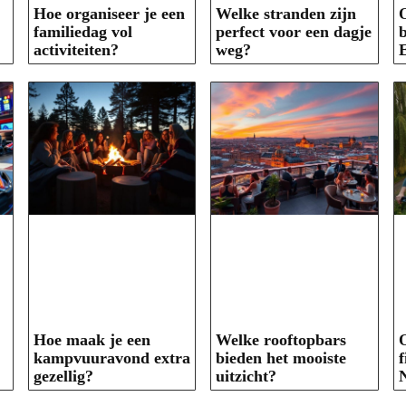
Hoe organiseer je een
Welke stranden zijn
O
familiedag vol
perfect voor een dagje
b
activiteiten?
weg?
Hoe maak je een
Welke rooftopbars
kampvuuravond extra
bieden het mooiste
f
gezellig?
uitzicht?
N