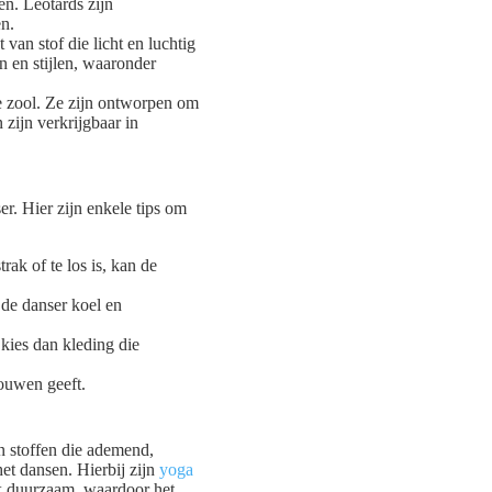
n. Leotards zijn
en.
van stof die licht en luchtig
n en stijlen, waaronder
e zool. Ze zijn ontworpen om
zijn verkrijgbaar in
er. Hier zijn enkele tips om
ak of te los is, kan de
 de danser koel en
 kies dan kleding die
rouwen geeft.
an stoffen die ademend,
het dansen. Hierbij zijn
yoga
ok duurzaam, waardoor het