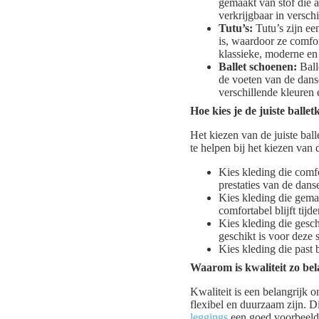
gemaakt van stof die 
verkrijgbaar in versch
Tutu’s:
Tutu’s zijn ee
is, waardoor ze comfor
klassieke, moderne en 
Ballet schoenen:
Ball
de voeten van de danse
verschillende kleuren 
Hoe kies je de juiste ballet
Het kiezen van de juiste ball
te helpen bij het kiezen van d
Kies kleding die comfo
prestaties van de dan
Kies kleding die gemaa
comfortabel blijft tijd
Kies kleding die geschi
geschikt is voor deze st
Kies kleding die past b
Waarom is kwaliteit zo bel
Kwaliteit is een belangrijk 
flexibel en duurzaam zijn. D
leggings
een goed voorbeeld 