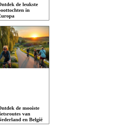
ntdek de leukste
oottochten in
Europa
Ontdek de mooiste
ietsroutes van
ederland en België