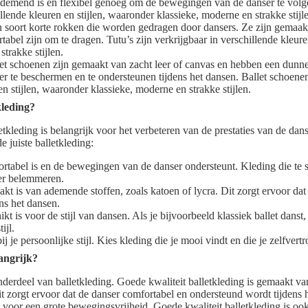
ademend is en flexibel genoeg om de bewegingen van de danser te volge
illende kleuren en stijlen, waaronder klassieke, moderne en strakke stijl
n soort korte rokken die worden gedragen door dansers. Ze zijn gemaakt 
tabel zijn om te dragen. Tutu’s zijn verkrijgbaar in verschillende kleure
strakke stijlen.
et schoenen zijn gemaakt van zacht leer of canvas en hebben een dunn
r te beschermen en te ondersteunen tijdens het dansen. Ballet schoenen 
en stijlen, waaronder klassieke, moderne en strakke stijlen.
kleding?
etkleding is belangrijk voor het verbeteren van de prestaties van de dans
e juiste balletkleding:
rtabel is en de bewegingen van de danser ondersteunt. Kleding die te str
ser belemmeren.
kt is van ademende stoffen, zoals katoen of lycra. Dit zorgt ervoor dat
ens het dansen.
kt is voor de stijl van dansen. Als je bijvoorbeeld klassiek ballet danst,
ijl.
ij je persoonlijke stijl. Kies kleding die je mooi vindt en die je zelfvert
angrijk?
onderdeel van balletkleding. Goede kwaliteit balletkleding is gemaakt v
it zorgt ervoor dat de danser comfortabel en ondersteund wordt tijdens 
voor een grote bewegingsvrijheid. Goede kwaliteit balletkleding is o