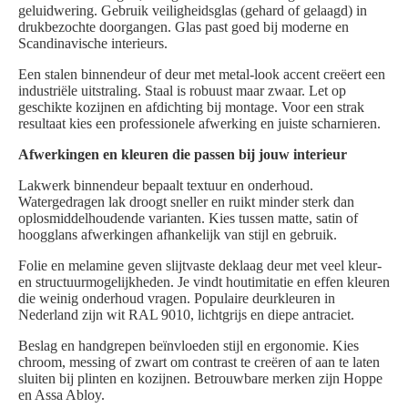
geluidwering. Gebruik veiligheidsglas (gehard of gelaagd) in
drukbezochte doorgangen. Glas past goed bij moderne en
Scandinavische interieurs.
Een stalen binnendeur of deur met metal-look accent creëert een
industriële uitstraling. Staal is robuust maar zwaar. Let op
geschikte kozijnen en afdichting bij montage. Voor een strak
resultaat kies een professionele afwerking en juiste scharnieren.
Afwerkingen en kleuren die passen bij jouw interieur
Lakwerk binnendeur bepaalt textuur en onderhoud.
Watergedragen lak droogt sneller en ruikt minder sterk dan
oplosmiddelhoudende varianten. Kies tussen matte, satin of
hoogglans afwerkingen afhankelijk van stijl en gebruik.
Folie en melamine geven slijtvaste deklaag deur met veel kleur-
en structuurmogelijkheden. Je vindt houtimitatie en effen kleuren
die weinig onderhoud vragen. Populaire deurkleuren in
Nederland zijn wit RAL 9010, lichtgrijs en diepe antraciet.
Beslag en handgrepen beïnvloeden stijl en ergonomie. Kies
chroom, messing of zwart om contrast te creëren of aan te laten
sluiten bij plinten en kozijnen. Betrouwbare merken zijn Hoppe
en Assa Abloy.