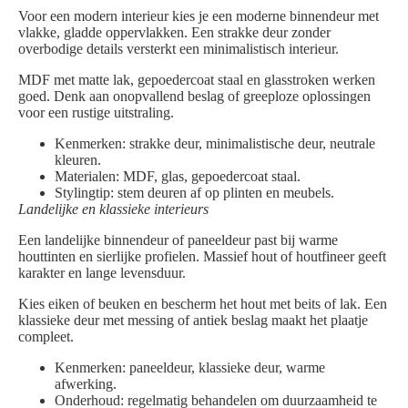
Voor een modern interieur kies je een moderne binnendeur met
vlakke, gladde oppervlakken. Een strakke deur zonder
overbodige details versterkt een minimalistisch interieur.
MDF met matte lak, gepoedercoat staal en glasstroken werken
goed. Denk aan onopvallend beslag of greeploze oplossingen
voor een rustige uitstraling.
Kenmerken: strakke deur, minimalistische deur, neutrale
kleuren.
Materialen: MDF, glas, gepoedercoat staal.
Stylingtip: stem deuren af op plinten en meubels.
Landelijke en klassieke interieurs
Een landelijke binnendeur of paneeldeur past bij warme
houttinten en sierlijke profielen. Massief hout of houtfineer geeft
karakter en lange levensduur.
Kies eiken of beuken en bescherm het hout met beits of lak. Een
klassieke deur met messing of antiek beslag maakt het plaatje
compleet.
Kenmerken: paneeldeur, klassieke deur, warme
afwerking.
Onderhoud: regelmatig behandelen om duurzaamheid te