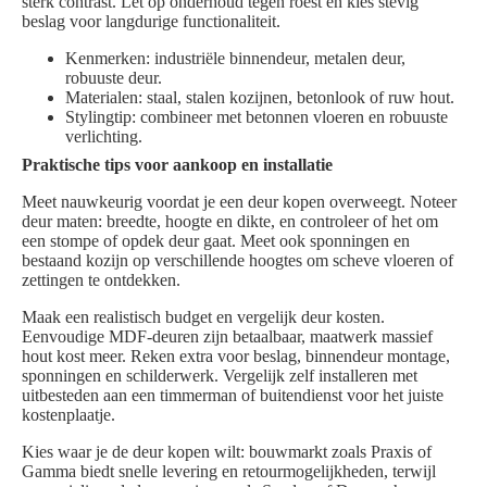
sterk contrast. Let op onderhoud tegen roest en kies stevig
beslag voor langdurige functionaliteit.
Kenmerken: industriële binnendeur, metalen deur,
robuuste deur.
Materialen: staal, stalen kozijnen, betonlook of ruw hout.
Stylingtip: combineer met betonnen vloeren en robuuste
verlichting.
Praktische tips voor aankoop en installatie
Meet nauwkeurig voordat je een deur kopen overweegt. Noteer
deur maten: breedte, hoogte en dikte, en controleer of het om
een stompe of opdek deur gaat. Meet ook sponningen en
bestaand kozijn op verschillende hoogtes om scheve vloeren of
zettingen te ontdekken.
Maak een realistisch budget en vergelijk deur kosten.
Eenvoudige MDF-deuren zijn betaalbaar, maatwerk massief
hout kost meer. Reken extra voor beslag, binnendeur montage,
sponningen en schilderwerk. Vergelijk zelf installeren met
uitbesteden aan een timmerman of buitendienst voor het juiste
kostenplaatje.
Kies waar je de deur kopen wilt: bouwmarkt zoals Praxis of
Gamma biedt snelle levering en retourmogelijkheden, terwijl