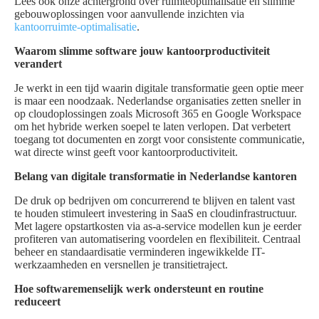
Lees ook onze achtergrond over ruimteoptimalisatie en slimme
gebouwoplossingen voor aanvullende inzichten via
kantoorruimte-optimalisatie
.
Waarom slimme software jouw kantoorproductiviteit
verandert
Je werkt in een tijd waarin digitale transformatie geen optie meer
is maar een noodzaak. Nederlandse organisaties zetten sneller in
op cloudoplossingen zoals Microsoft 365 en Google Workspace
om het hybride werken soepel te laten verlopen. Dat verbetert
toegang tot documenten en zorgt voor consistente communicatie,
wat directe winst geeft voor kantoorproductiviteit.
Belang van digitale transformatie in Nederlandse kantoren
De druk op bedrijven om concurrerend te blijven en talent vast
te houden stimuleert investering in SaaS en cloudinfrastructuur.
Met lagere opstartkosten via as-a-service modellen kun je eerder
profiteren van automatisering voordelen en flexibiliteit. Centraal
beheer en standaardisatie verminderen ingewikkelde IT-
werkzaamheden en versnellen je transitietraject.
Hoe softwaremenselijk werk ondersteunt en routine
reduceert