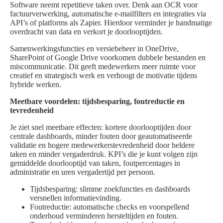
Software neemt repetitieve taken over. Denk aan OCR voor
factuurverwerking, automatische e-mailfilters en integraties via
API’s of platforms als Zapier. Hierdoor verminder je handmatige
overdracht van data en verkort je doorlooptijden.
Samenwerkingsfuncties en versiebeheer in OneDrive,
SharePoint of Google Drive voorkomen dubbele bestanden en
miscommunicatie. Dit geeft medewerkers meer ruimte voor
creatief en strategisch werk en verhoogt de motivatie tijdens
hybride werken.
Meetbare voordelen: tijdsbesparing, foutreductie en
tevredenheid
Je ziet snel meetbare effecten: kortere doorlooptijden door
centrale dashboards, minder fouten door geautomatiseerde
validatie en hogere medewerkerstevredenheid door heldere
taken en minder vergaderdruk. KPI’s die je kunt volgen zijn
gemiddelde doorlooptijd van taken, foutpercentages in
administratie en uren vergadertijd per persoon.
Tijdsbesparing: slimme zoekfuncties en dashboards
versnellen informatievinding.
Foutreductie: automatische checks en voorspellend
onderhoud verminderen hersteltijden en fouten.