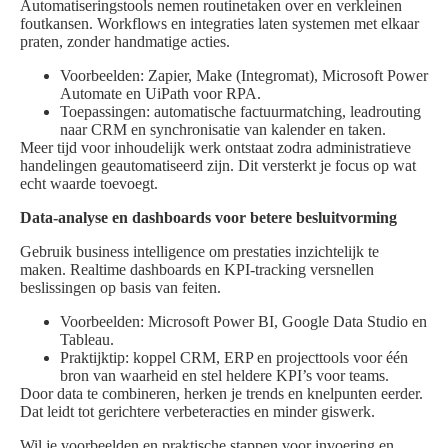
Automatiseringstools nemen routinetaken over en verkleinen
foutkansen. Workflows en integraties laten systemen met elkaar
praten, zonder handmatige acties.
Voorbeelden: Zapier, Make (Integromat), Microsoft Power
Automate en UiPath voor RPA.
Toepassingen: automatische factuurmatching, leadrouting
naar CRM en synchronisatie van kalender en taken.
Meer tijd voor inhoudelijk werk ontstaat zodra administratieve
handelingen geautomatiseerd zijn. Dit versterkt je focus op wat
echt waarde toevoegt.
Data-analyse en dashboards voor betere besluitvorming
Gebruik business intelligence om prestaties inzichtelijk te
maken. Realtime dashboards en KPI-tracking versnellen
beslissingen op basis van feiten.
Voorbeelden: Microsoft Power BI, Google Data Studio en
Tableau.
Praktijktip: koppel CRM, ERP en projecttools voor één
bron van waarheid en stel heldere KPI’s voor teams.
Door data te combineren, herken je trends en knelpunten eerder.
Dat leidt tot gerichtere verbeteracties en minder giswerk.
Wil je voorbeelden en praktische stappen voor invoering en