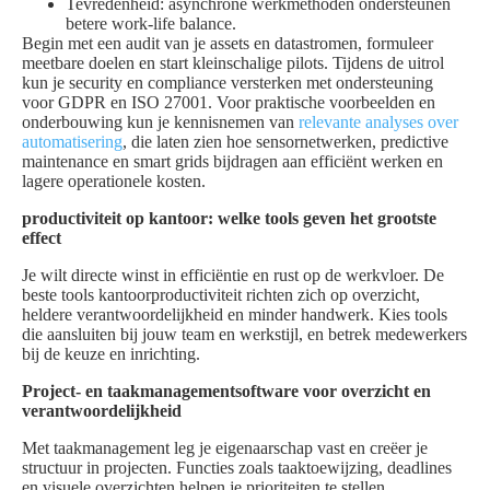
Tevredenheid: asynchrone werkmethoden ondersteunen
betere work-life balance.
Begin met een audit van je assets en datastromen, formuleer
meetbare doelen en start kleinschalige pilots. Tijdens de uitrol
kun je security en compliance versterken met ondersteuning
voor GDPR en ISO 27001. Voor praktische voorbeelden en
onderbouwing kun je kennisnemen van
relevante analyses over
automatisering
, die laten zien hoe sensornetwerken, predictive
maintenance en smart grids bijdragen aan efficiënt werken en
lagere operationele kosten.
productiviteit op kantoor: welke tools geven het grootste
effect
Je wilt directe winst in efficiëntie en rust op de werkvloer. De
beste tools kantoorproductiviteit richten zich op overzicht,
heldere verantwoordelijkheid en minder handwerk. Kies tools
die aansluiten bij jouw team en werkstijl, en betrek medewerkers
bij de keuze en inrichting.
Project- en taakmanagementsoftware voor overzicht en
verantwoordelijkheid
Met taakmanagement leg je eigenaarschap vast en creëer je
structuur in projecten. Functies zoals taaktoewijzing, deadlines
en visuele overzichten helpen je prioriteiten te stellen.