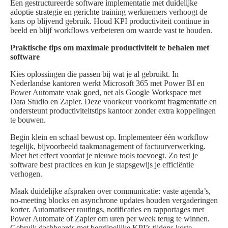
Een gestructureerde software implementatie met duidelijke
adoptie strategie en gerichte training werknemers verhoogt de
kans op blijvend gebruik. Houd KPI productiviteit continue in
beeld en blijf workflows verbeteren om waarde vast te houden.
Praktische tips om maximale productiviteit te behalen met
software
Kies oplossingen die passen bij wat je al gebruikt. In
Nederlandse kantoren werkt Microsoft 365 met Power BI en
Power Automate vaak goed, net als Google Workspace met
Data Studio en Zapier. Deze voorkeur voorkomt fragmentatie en
ondersteunt productiviteitstips kantoor zonder extra koppelingen
te bouwen.
Begin klein en schaal bewust op. Implementeer één workflow
tegelijk, bijvoorbeeld taakmanagement of factuurverwerking.
Meet het effect voordat je nieuwe tools toevoegt. Zo test je
software best practices en kun je stapsgewijs je efficiëntie
verhogen.
Maak duidelijke afspraken over communicatie: vaste agenda’s,
no-meeting blocks en asynchrone updates houden vergaderingen
korter. Automatiseer routings, notificaties en rapportages met
Power Automate of Zapier om uren per week terug te winnen.
Gebruik dashboards met begrijpelijke KPI’s tijdens korte