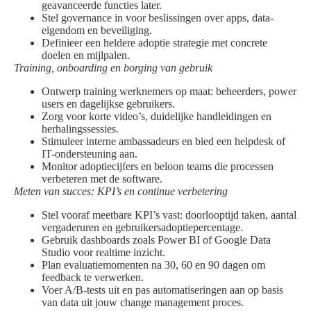
geavanceerde functies later.
Stel governance in voor beslissingen over apps, data-
eigendom en beveiliging.
Definieer een heldere adoptie strategie met concrete
doelen en mijlpalen.
Training, onboarding en borging van gebruik
Ontwerp training werknemers op maat: beheerders, power
users en dagelijkse gebruikers.
Zorg voor korte video’s, duidelijke handleidingen en
herhalingssessies.
Stimuleer interne ambassadeurs en bied een helpdesk of
IT-ondersteuning aan.
Monitor adoptiecijfers en beloon teams die processen
verbeteren met de software.
Meten van succes: KPI’s en continue verbetering
Stel vooraf meetbare KPI’s vast: doorlooptijd taken, aantal
vergaderuren en gebruikersadoptiepercentage.
Gebruik dashboards zoals Power BI of Google Data
Studio voor realtime inzicht.
Plan evaluatiemomenten na 30, 60 en 90 dagen om
feedback te verwerken.
Voer A/B-tests uit en pas automatiseringen aan op basis
van data uit jouw change management proces.