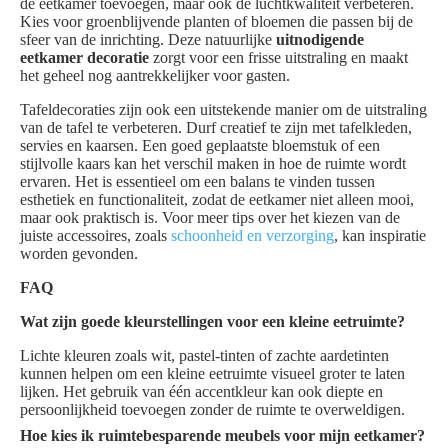
de eetkamer toevoegen, maar ook de luchtkwaliteit verbeteren.
Kies voor groenblijvende planten of bloemen die passen bij de
sfeer van de inrichting. Deze natuurlijke
uitnodigende
eetkamer decoratie
zorgt voor een frisse uitstraling en maakt
het geheel nog aantrekkelijker voor gasten.
Tafeldecoraties zijn ook een uitstekende manier om de uitstraling
van de tafel te verbeteren. Durf creatief te zijn met tafelkleden,
servies en kaarsen. Een goed geplaatste bloemstuk of een
stijlvolle kaars kan het verschil maken in hoe de ruimte wordt
ervaren. Het is essentieel om een balans te vinden tussen
esthetiek en functionaliteit, zodat de eetkamer niet alleen mooi,
maar ook praktisch is. Voor meer tips over het kiezen van de
juiste accessoires, zoals
schoonheid en verzorging
, kan inspiratie
worden gevonden.
FAQ
Wat zijn goede kleurstellingen voor een kleine eetruimte?
Lichte kleuren zoals wit, pastel-tinten of zachte aardetinten
kunnen helpen om een kleine eetruimte visueel groter te laten
lijken. Het gebruik van één accentkleur kan ook diepte en
persoonlijkheid toevoegen zonder de ruimte te overweldigen.
Hoe kies ik ruimtebesparende meubels voor mijn eetkamer?