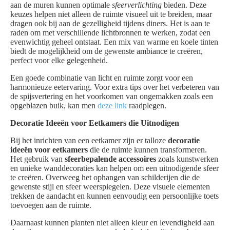
aan de muren kunnen optimale
sfeerverlichting
bieden. Deze
keuzes helpen niet alleen de ruimte visueel uit te breiden, maar
dragen ook bij aan de gezelligheid tijdens diners. Het is aan te
raden om met verschillende lichtbronnen te werken, zodat een
evenwichtig geheel ontstaat. Een mix van warme en koele tinten
biedt de mogelijkheid om de gewenste ambiance te creëren,
perfect voor elke gelegenheid.
Een goede combinatie van licht en ruimte zorgt voor een
harmonieuze eetervaring. Voor extra tips over het verbeteren van
de spijsvertering en het voorkomen van ongemakken zoals een
opgeblazen buik, kan men
deze link
raadplegen.
Decoratie Ideeën voor Eetkamers die Uitnodigen
Bij het inrichten van een eetkamer zijn er talloze
decoratie
ideeën voor eetkamers
die de ruimte kunnen transformeren.
Het gebruik van
sfeerbepalende accessoires
zoals kunstwerken
en unieke wanddecoraties kan helpen om een uitnodigende sfeer
te creëren. Overweeg het ophangen van schilderijen die de
gewenste stijl en sfeer weerspiegelen. Deze visuele elementen
trekken de aandacht en kunnen eenvoudig een persoonlijke toets
toevoegen aan de ruimte.
Daarnaast kunnen planten niet alleen kleur en levendigheid aan