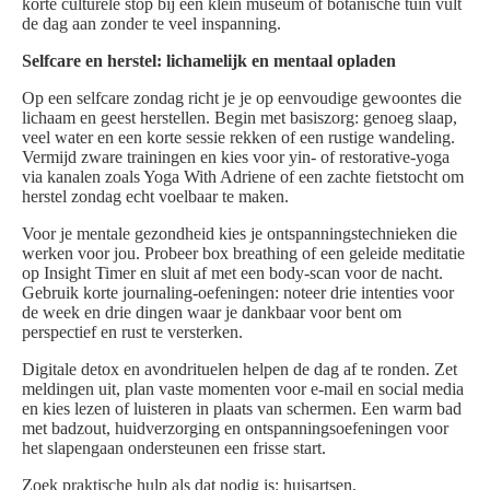
korte culturele stop bij een klein museum of botanische tuin vult
de dag aan zonder te veel inspanning.
Selfcare en herstel: lichamelijk en mentaal opladen
Op een selfcare zondag richt je je op eenvoudige gewoontes die
lichaam en geest herstellen. Begin met basiszorg: genoeg slaap,
veel water en een korte sessie rekken of een rustige wandeling.
Vermijd zware trainingen en kies voor yin- of restorative-yoga
via kanalen zoals Yoga With Adriene of een zachte fietstocht om
herstel zondag echt voelbaar te maken.
Voor je mentale gezondheid kies je ontspanningstechnieken die
werken voor jou. Probeer box breathing of een geleide meditatie
op Insight Timer en sluit af met een body-scan voor de nacht.
Gebruik korte journaling-oefeningen: noteer drie intenties voor
de week en drie dingen waar je dankbaar voor bent om
perspectief en rust te versterken.
Digitale detox en avondrituelen helpen de dag af te ronden. Zet
meldingen uit, plan vaste momenten voor e-mail en social media
en kies lezen of luisteren in plaats van schermen. Een warm bad
met badzout, huidverzorging en ontspanningsoefeningen voor
het slapengaan ondersteunen een frisse start.
Zoek praktische hulp als dat nodig is: huisartsen,