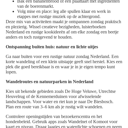
Bak een bananenbrood of een plaattaart met ingrediënten
van de boerenmarkt.
Volg mise en place: leg alle spullen klaar en werk in
etappes met rustige muziek op de achtergrond.
Deze mix van activiteiten maakt je ontspannen zondag praktisch
en plezierig. Wissel creatieve bezigheden, luisterboeken
Nederland en rustige kookideeën af om elke zondag een beetje
anders en toch rustgevend te houden.
Ontspanning buiten huis: natuur en lichte uitjes
Ga naar buiten voor een rustige natuur zondag Nederland. Een
korte wandeling of een klein uitstapje geeft snel herstel. Kies een
plek die goed bereikbaar is en waar je in je eigen tempo kunt
lopen.
Wandelroutes en natuurparken in Nederland
Kies uit bekende gebieden zoals De Hoge Veluwe, Utrechtse
Heuvelrug of de Kennemerduinen voor afwisselende
landschappen. Voor water en riet kun je naar De Biesbosch.
Plan een route van 3–6 km als je rustig wilt wandelen.
Controleer openingstijden van bezoekerscentra en het
hondenbeleid. Gebruik apps zoals Wandelnet of Komoot voor
kaart en niveau. Draag laagjes en waterdichte schoenen en neem