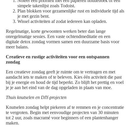
Noteer één prioriteit met een papieren notitieboek of een
simpele takenlijst zoals Todoist.
Plan blokken voor gezamenlijke rust en individuele tijd als
je met gezin bent.
Wissel activiteiten af zodat iedereen kan opladen.
Regelmatige, korte gewoonten werken beter dan lange
onregelmatige sessies. Een vaste ochtendmeditatie en een
digitale detox zondag vormen samen een duurzame basis voor
meer balans.
Creatieve en rustige activiteiten voor een ontspannen
zondag
Een creatieve zondag geeft je ruimte om te vertragen en met
aandacht iets te maken of te beleven. Kies één activiteit die past
bij je energie en houd de tijd beperkt. Zo blijft het prettig en voel
je je aan het eind van de dag opgeladen in plaats van moe.
Thuis knutselen en DIY-projecten
Knutselen zondag helpt piekeren af te remmen en je concentratie
te vergroten. Begin met eenvoudige projecten van 30 minuten
tot 2 uur, zoals macramé voor beginners of een plantenhanger
maken.