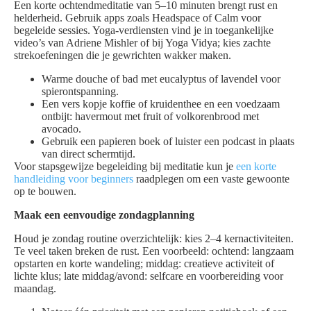
Een korte ochtendmeditatie van 5–10 minuten brengt rust en
helderheid. Gebruik apps zoals Headspace of Calm voor
begeleide sessies. Yoga-verdiensten vind je in toegankelijke
video’s van Adriene Mishler of bij Yoga Vidya; kies zachte
strekoefeningen die je gewrichten wakker maken.
Warme douche of bad met eucalyptus of lavendel voor
spierontspanning.
Een vers kopje koffie of kruidenthee en een voedzaam
ontbijt: havermout met fruit of volkorenbrood met
avocado.
Gebruik een papieren boek of luister een podcast in plaats
van direct schermtijd.
Voor stapsgewijze begeleiding bij meditatie kun je
een korte
handleiding voor beginners
raadplegen om een vaste gewoonte
op te bouwen.
Maak een eenvoudige zondagplanning
Houd je zondag routine overzichtelijk: kies 2–4 kernactiviteiten.
Te veel taken breken de rust. Een voorbeeld: ochtend: langzaam
opstarten en korte wandeling; middag: creatieve activiteit of
lichte klus; late middag/avond: selfcare en voorbereiding voor
maandag.