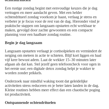
Een rustige zondag begint met eenvoudige keuzes die je dag
vertragen en meer aandacht geven. Met een helder
ochtendritueel zondag voorkom je haast, verlaag je stress en
verbeter je je focus voor de rest van de dag. Hieronder vind je
praktische stappen om langzaam opstarten echt werkbaar te
maken, gevolgd door zachte gewoonten en een compacte
planning voor een haalbare zondag routine.
Begin je dag langzaam
Langzaam opstarten verlaagt je cortisolpieken en vermindert de
neiging om meteen in actie te schieten. Blijf kort liggen en haal
vijf keer bewust adem. Laat de wekker 15–30 minuten later
afgaan als dat kan. Stel jezelf geen telefooncheck voor ogen in
het eerste uur; een digitale detox zondag helpt je wakker te
worden zonder prikkels.
Onderzoek naar mindful waking toont dat geleidelijke
activiteiten stress reduceren en je beter laten landen in de dag.
Kleine routines hebben meer effect dan een chaotische poging
tot productiviteit.
Ontspannende ochtendrituelen