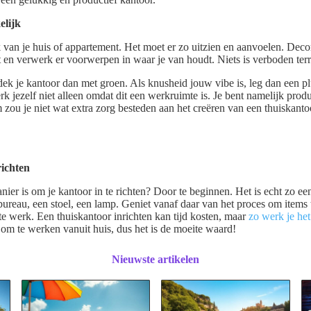
elijk
k van je huis of appartement. Het moet er zo uitzien en aanvoelen. Dec
ikt en verwerk er voorwerpen in waar je van houdt. Niets is verboden ter
dek je kantoor dan met groen. Als knusheid jouw vibe is, leg dan een p
rk jezelf niet alleen omdat dit een werkruimte is. Je bent namelijk prod
ou je niet wat extra zorg besteden aan het creëren van een thuiskantoo
richten
ier is om je kantoor in te richten? Door te beginnen. Het is echt zo eenv
 bureau, een stoel, een lamp. Geniet vanaf daar van het proces om items
este werk. Een thuiskantoor inrichten kan tijd kosten, maar
zo werk je het
g om te werken vanuit huis, dus het is de moeite waard!
Nieuwste artikelen