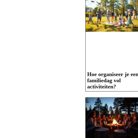
Hoe organiseer je ee
familiedag vol
activiteiten?