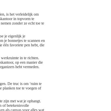
n, is het verleidelijk om
skantoor in topvorm te
e nemen zonder ze echt toe te
e je eigenlijk je
om je bonnetjes te scannen en
e één favoriete pen hebt, die
 werkruimte in te richten.
iskantoor, op een manier die
 organizers hebt vermeden.
gen. De truc is om ‘ruim te
e planken toe te voegen of
te zijn met wat je ophangt.
n of betekenisvolle
ken als canvas voor alles wat