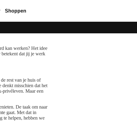
r
Shoppen
oord kan werken? Het idee
betekent dat jij je werk
de rest van je huis of
e denkt misschien dat het
erk-privéleven. Maar een
genieten. De taak om naar
mte gaat. Met dat in
eg te helpen, hebben we