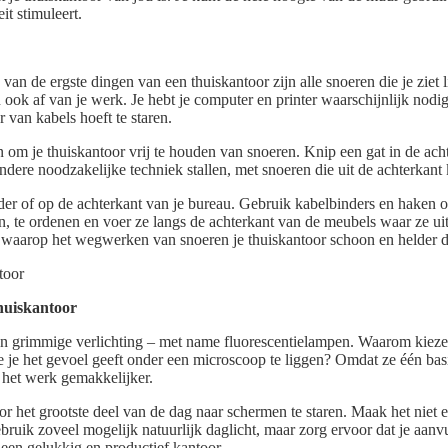
eit stimuleert.
n van de ergste dingen van een thuiskantoor zijn alle snoeren die je ziet 
 ook af van je werk. Je hebt je computer en printer waarschijnlijk nodig
r van kabels hoeft te staren.
 om je thuiskantoor vrij te houden van snoeren. Knip een gat in de ach
ndere noodzakelijke techniek stallen, met snoeren die uit de achterkan
r of op de achterkant van je bureau. Gebruik kabelbinders en haken om
 te ordenen en voer ze langs de achterkant van de meubels waar ze uit h
r waarop het wegwerken van snoeren je thuiskantoor schoon en helder 
thuiskantoor
n grimmige verlichting – met name fluorescentielampen. Waarom kiez
die je het gevoel geeft onder een microscoop te liggen? Omdat ze één ba
 het werk gemakkelijker.
r het grootste deel van de dag naar schermen te staren. Maak het niet er
bruik zoveel mogelijk natuurlijk daglicht, maar zorg ervoor dat je aanvu
 een gelukkig en productief kantoor.