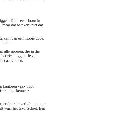
liggen. Dit is een doorn in
, maar dat betekent niet dat
terkant van een mooie doos.
t komen.
 alle snoeren, die in die
et zicht liggen. Je zult
doet aanvoelen.
en kantoren vaak voor
sisprincipe kennen:
ger door de verlichting in je
lt waar het tekortschiet. Een