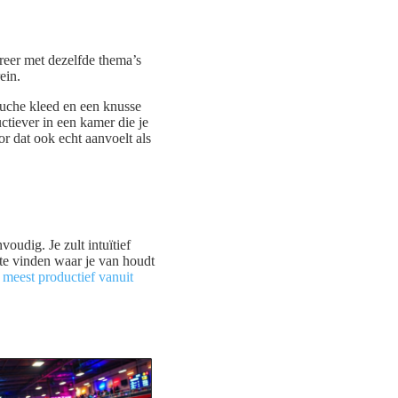
oreer met dezelfde thema’s
rein.
luche kleed en een knusse
uctiever in een kamer die je
r dat ook echt aanvoelt als
oudig. Je zult intuïtief
 te vinden waar je van houdt
 meest productief vanuit