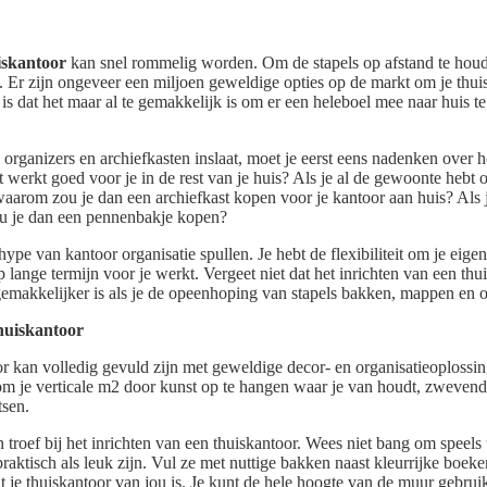
iskantoor
kan snel rommelig worden. Om de stapels op afstand te houde
. Er zijn ongeveer een miljoen geweldige opties op de markt om je thui
s dat het maar al te gemakkelijk is om er een heleboel mee naar huis t
organizers en archiefkasten inslaat, moet je eerst eens nadenken over ho
t werkt goed voor je in de rest van je huis? Als je al de gewoonte hebt 
waarom zou je dan een archiefkast kopen voor je kantoor aan huis? Als j
zou je dan een pennenbakje kopen?
hype van kantoor organisatie spullen. Je hebt de flexibiliteit om je eigen
 lange termijn voor je werkt. Vergeet niet dat het inrichten van een thu
el gemakkelijker is als je de opeenhoping van stapels bakken, mappen en
thuiskantoor
oor kan volledig gevuld zijn met geweldige decor- en organisatieoplossin
m je verticale m2 door kunst op te hangen waar je van houdt, zwevend
tsen.
 troef bij het inrichten van een thuiskantoor. Wees niet bang om speels 
ktisch als leuk zijn. Vul ze met nuttige bakken naast kleurrijke boeke
at je thuiskantoor van jou is. Je kunt de hele hoogte van de muur gebrui