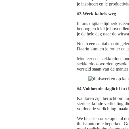
je inspireert en je productivit
#3 Werk kabels weg
In ons digitale tijdperk is éé
het oog en leidt je bovendien
je de hele dag naar de wirwa
Neem een aantal maatregelen
Daarin kunnen je router en a
Monteer een stekkerdoos onde
stekkerdoos worden gestoken,
versteld staan van de manie
#4 Voldoende daglicht in 
Kantoren zijn berucht om hu
steriele, koude verlichting 
voldoende verlichting maakt
We belasten onze ogen al doo
thuiskantoor te beperken. Ge
goed verlicht thuiskantoor is