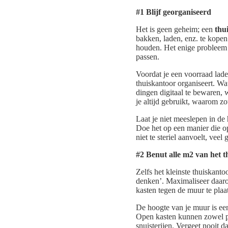
#1 Blijf georganiseerd
Het is geen geheim; een
thu
bakken, laden, enz. te kopen
houden. Het enige probleem i
passen.
Voordat je een voorraad lade 
thuiskantoor organiseert. Wa
dingen digitaal te bewaren, 
je altijd gebruikt, waarom 
Laat je niet meeslepen in de 
Doe het op een manier die op
niet te steriel aanvoelt, ve
#2 Benut alle m2 van het 
Zelfs het kleinste thuiskant
denken’. Maximaliseer daaro
kasten tegen de muur te plaa
De hoogte van je muur is een
Open kasten kunnen zowel pra
snuisterijen. Vergeet nooit d