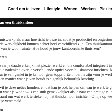
Goed om te lezen
Lifestyle
Wonen
Werken
Plezie
 van een thuiskantoor
thuiswerkplek, maar hoe richt je deze in, zodat je productief en ongest
de werkelijkheid kunnen echter heel verschillend zijn. Een thuiskantoor 
 van je woonruimte. Hoe houd je jouw kantoorruimte thuis zen?
chten
waar je daadwerkelijk met plezier werkt en die comfortabel integreert in 
 je nadenken over je verschillende opties voor thuiskantoor inrichten. J
r je van geniet in je kantoor geen topprioriteit hoeft te zijn voor je w
en manier waar je van houdt is eigenlijk behoorlijk krachtig.
 wil je deze netjes houden, en dat kan je ook helpen om van je werk te 
at waar je woont – is een stuk gemakkelijker als je naar een prettige rui
aard om wat werk te steken bij het thuiskantoor inrichten. Om je op w
r je verzameld.