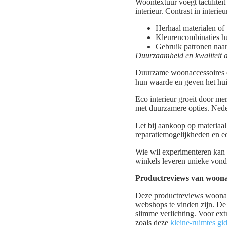
Woontextuur voegt tactiliteit
interieur. Contrast in inter
Herhaal materialen o
Kleurencombinaties hui
Gebruik patronen naar 
Duurzaamheid en kwaliteit a
Duurzame woonaccessoires en
hun waarde en geven het huis
Eco interieur groeit door m
met duurzamere opties. Nede
Let bij aankoop op materia
reparatiemogelijkheden en ee
Wie wil experimenteren kan 
winkels leveren unieke vond
Productreviews van woonac
Deze productreviews woonacc
webshops te vinden zijn. De 
slimme verlichting. Voor ext
zoals deze
kleine-ruimtes gi