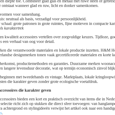
 en diepte toe. Combineer glad glas en metaal met ruwe steen of gebreid 
ieur ontstaat wanneer glad en ruw, licht en donker samenkomen.
f vormen voor samenhang.
s: neutraal als basis, verzadigd voor persoonlijkheid.
schaal: grote patronen in grote ruimtes, fijne motieven in compacte ka
ls karaktertrek
 kwaliteit accessoires vertellen over zorgvuldige keuzes. Tijdloze, 
 een verhaal van oog voor detail.
erken die verantwoorde materialen en lokale productie inzetten. H&M
rlandse designmerken tonen vaak gecertificeerde materialen en korte k
alherkomst, productiemethoden en garanties. Duurzame merken woonacc
n langere levensduur decoratie, wat op termijn economisch zinvol blijk
beginnen met tweedehands en vintage. Marktplaats, lokale kringloopwi
sten die karakter geven zonder grote ecologische voetafdruk.
cessoires die karakter geven
essoires bieden een kort en praktisch overzicht van items die in Ned
selectie richt zich op stukken die direct sfeer toevoegen: van hanglamp
ra achtergrond en stylingideeën verwijst het artikel ook naar een handig
ds
.