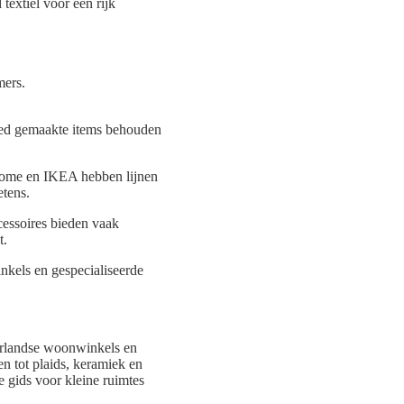
textiel voor een rijk
mers.
goed gemaakte items behouden
 Home en IKEA hebben lijnen
etens.
essoires bieden vaak
t.
nkels en gespecialiseerde
erlandse woonwinkels en
en tot plaids, keramiek en
e gids voor kleine ruimtes