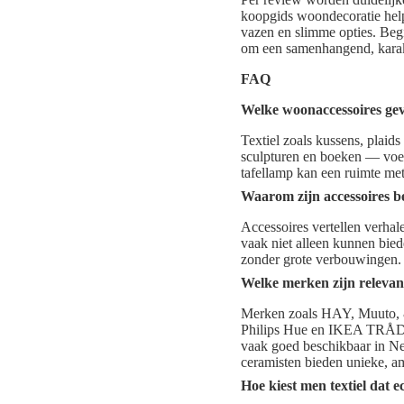
koopgids woondecoratie help
vazen en slimme opties. Begi
om een samenhangend, karakte
FAQ
Welke woonaccessoires gev
Textiel zoals kussens, plai
sculpturen en boeken — voeg
tafellamp kan een ruimte me
Waarom zijn accessoires be
Accessoires vertellen verhal
vaak niet alleen kunnen bied
zonder grote verbouwingen.
Welke merken zijn relevan
Merken zoals HAY, Muuto, &T
Philips Hue en IKEA TRÅDFR
vaak goed beschikbaar in Ne
ceramisten bieden unieke, am
Hoe kiest men textiel dat e