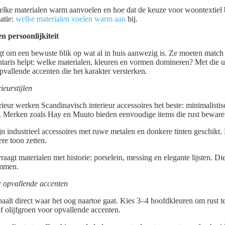
elke materialen warm aanvoelen en hoe dat de keuze voor woontextiel b
atie:
welke materialen voelen warm aan
bij.
en persoonlijkiteit
gt om een bewuste blik op wat al in huis aanwezig is. Ze moeten match inte
ntaris helpt: welke materialen, kleuren en vormen domineren? Met die u
pvallende accenten die het karakter versterken.
eurstijlen
ieur werken Scandinavisch interieur accessoires het beste: minimalistis
n. Merken zoals Hay en Muuto bieden eenvoudige items die rust beware
zijn industrieel accessoires met ruwe metalen en donkere tinten geschik
ere toon zetten.
vraagt materialen met historie: porselein, messing en elegante lijsten. D
emmen.
r opvallende accenten
aalt direct waar het oog naartoe gaat. Kies 3–4 hoofdkleuren om rust 
of olijfgroen voor opvallende accenten.