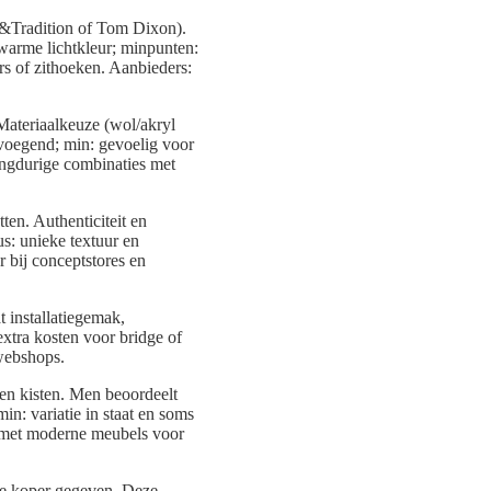
 &Tradition of Tom Dixon).
warme lichtkleur; minpunten:
s of zithoeken. Aanbieders:
Materiaalkeuze (wol/akryl
evoegend; min: gevoelig voor
langdurige combinaties met
en. Authenticiteit en
s: unieke textuur en
r bij conceptstores en
 installatiegemak,
extra kosten voor bridge of
nwebshops.
ten kisten. Men beoordeelt
in: variatie in staat en soms
er met moderne meubels voor
se koper gegeven. Deze