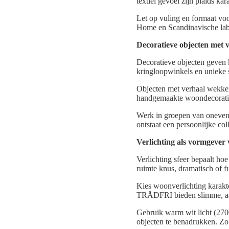
textiel gevoel zijn plaids k
Let op vuling en formaat v
Home en Scandinavische labe
Decoratieve objecten met 
Decoratieve objecten geven 
kringloopwinkels en unieke 
Objecten met verhaal wekke
handgemaakte woondecoratie 
Werk in groepen van oneven 
ontstaat een persoonlijke coll
Verlichting als vormgever 
Verlichting sfeer bepaalt hoe
ruimte knus, dramatisch of f
Kies woonverlichting karakte
TRÅDFRI bieden slimme, aan
Gebruik warm wit licht (270
objecten te benadrukken. Zo 