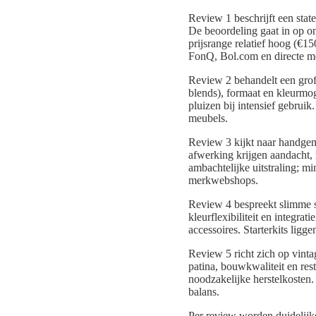
Review 1 beschrijft een sta
De beoordeling gaat in op o
prijsrange relatief hoog (€
FonQ, Bol.com en directe 
Review 2 behandelt een grof
blends), formaat en kleurmo
pluizen bij intensief gebrui
meubels.
Review 3 kijkt naar handgema
afwerking krijgen aandacht, 
ambachtelijke uitstraling; mi
merkwebshops.
Review 4 bespreekt slimme s
kleurflexibiliteit en integra
accessoires. Starterkits lig
Review 5 richt zich op vinta
patina, bouwkwaliteit en rest
noodzakelijke herstelkosten.
balans.
Per review worden duidelijk