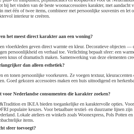
t bij het vinden van de beste woonaccessoires karakter, met aandacht
n met één of twee items, combineer met persoonlijke souvenirs en let op
rvol interieur te creëren.
en het meest direct karakter aan een woning?
ds en vloerkleden geven direct warmte en kleur. Decoratieve objecten —
en persoonlijkheid en verhaal toe. Verlichting bepaalt sfeer: een war
teen knus of dramatisch maken. Samenwerking van deze elementen creëer
langrijker dan alleen esthetiek?
en en tonen persoonlijke voorkeuren. Ze voegen textuur, kleuraccenten 
en. Goed gekozen accessoires maken een huis uitnodigend en herkenbaar
t voor Nederlandse consumenten die karakter zoeken?
radition en IKEA bieden toegankelijke en karaktervolle opties. Voor 
I populaire keuzes. Voor betaalbare textiel- en duurzame lijnen z
derland. Lokale ateliers en winkels zoals Woonexpress, Pols Potten en
bachtelijke items.
cht sfeer toevoegt?