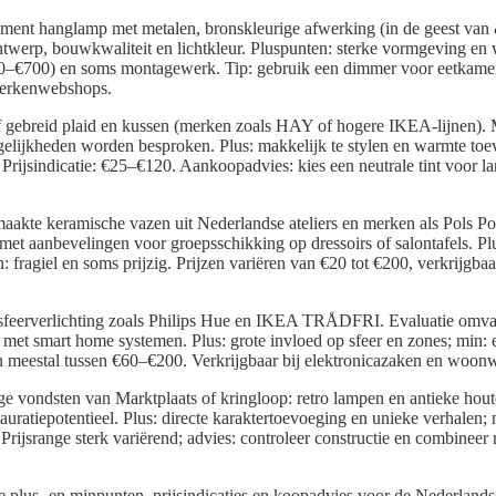
tement hanglamp met metalen, bronskleurige afwerking (in de geest van
ntwerp, bouwkwaliteit en lichtkleur. Pluspunten: sterke vormgeving en 
150–€700) en soms montagewerk. Tip: gebruik een dimmer voor eetkamer
merkenwebshops.
 gebreid plaid en kussen (merken zoals HAY of hogere IKEA-lijnen). 
gelijkheden worden besproken. Plus: makkelijk te stylen en warmte to
k. Prijsindicatie: €25–€120. Aankoopadvies: kies een neutrale tint voor 
akte keramische vazen uit Nederlandse ateliers en merken als Pols Pott
met aanbevelingen voor groepsschikking op dressoirs of salontafels. Plu
n: fragiel en soms prijzig. Prijzen variëren van €20 tot €200, verkrijgbaa
feerverlichting zoals Philips Hue en IKEA TRÅDFRI. Evaluatie omvat
tie met smart home systemen. Plus: grote invloed op sfeer en zones; min: 
gen meestal tussen €60–€200. Verkrijgbaar bij elektronicazaken en woo
ge vondsten van Marktplaats of kringloop: retro lampen en antieke hou
auratiepotentieel. Plus: directe karaktertoevoeging en unieke verhalen; m
 Prijsrange sterk variërend; advies: controleer constructie en combine
e plus- en minpunten, prijsindicaties en koopadvies voor de Nederland