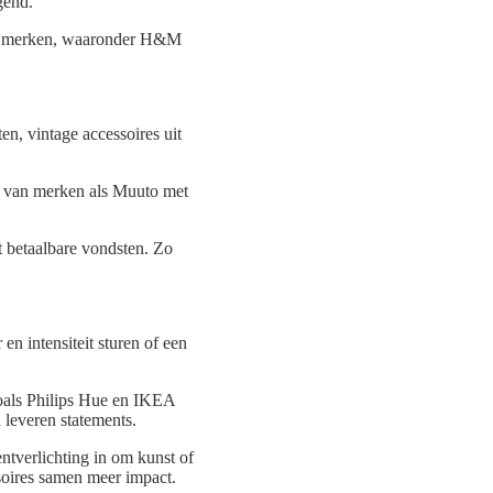
gend.
eel merken, waaronder H&M
n, vintage accessoires uit
n van merken als Muuto met
t betaalbare vondsten. Zo
en intensiteit sturen of een
zoals Philips Hue en IKEA
leveren statements.
ntverlichting in om kunst of
soires samen meer impact.