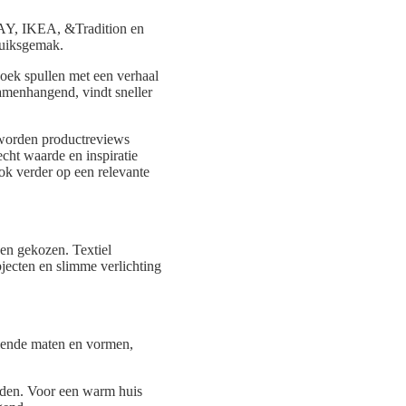
HAY, IKEA, &Tradition en
ruiksgemak.
 zoek spullen met een verhaal
samenhangend, vindt sneller
es worden productreviews
ht waarde en inspiratie
ok verder op een relevante
den gekozen. Textiel
bjecten en slimme verlichting
llende maten en vormen,
lden. Voor een warm huis