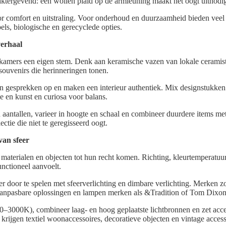
araktergevend: een wollen plaid op de armleuning maakt het oogt uitnodi
oor comfort en uitstraling. Voor onderhoud en duurzaamheid bieden v
ls, biologische en gerecyclede opties.
verhaal
kamers een eigen stem. Denk aan keramische vazen van lokale ceramiste
souvenirs die herinneringen tonen.
n gesprekken op en maken een interieur authentiek. Mix designstukke
en kunst en curiosa voor balans.
aantallen, varieer in hoogte en schaal en combineer duurdere items me
ectie die niet te geregisseerd oogt.
van sfeer
 materialen en objecten tot hun recht komen. Richting, kleurtemperatuur 
unctioneel aanvoelt.
r door te spelen met sfeerverlichting en dimbare verlichting. Merken 
pasbare oplossingen en lampen merken als &Tradition of Tom Dixon 
0–3000K), combineer laag- en hoog geplaatste lichtbronnen en zet acce
krijgen textiel woonaccessoires, decoratieve objecten en vintage acces