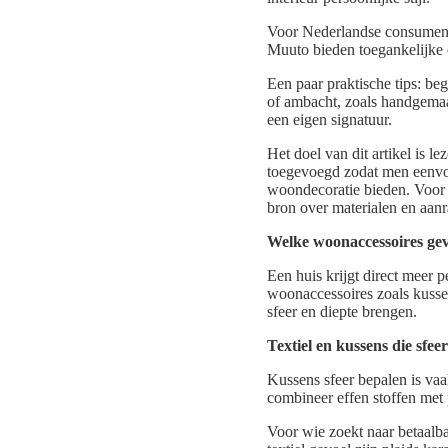
Voor Nederlandse consumente
Muuto bieden toegankelijke 
Een paar praktische tips: beg
of ambacht, zoals handgemaak
een eigen signatuur.
Het doel van dit artikel is l
toegevoegd zodat men eenvou
woondecoratie bieden. Voor 
bron over materialen en aan
Welke woonaccessoires ge
Een huis krijgt direct meer 
woonaccessoires zoals kussen
sfeer en diepte brengen.
Textiel en kussens die sfee
Kussens sfeer bepalen is va
combineer effen stoffen met 
Voor wie zoekt naar betaal