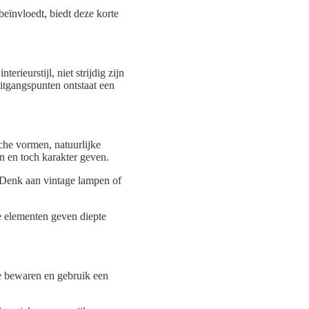
eïnvloedt, biedt deze korte
rieurstijl, niet strijdig zijn
itgangspunten ontstaat een
che vormen, natuurlijke
n en toch karakter geven.
t. Denk aan vintage lampen of
ie elementen geven diepte
te bewaren en gebruik een