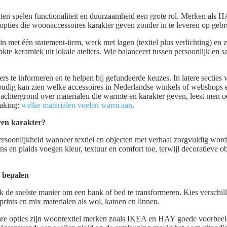
n spelen functionaliteit en duurzaamheid een grote rol. Merken als 
opties die woonaccessoires karakter geven zonder in te leveren op geb
in met één statement-item, werk met lagen (textiel plus verlichting) en
te keramiek uit lokale ateliers. Wie balanceert tussen persoonlijk en 
ezers te informeren en te helpen bij gefundeerde keuzes. In latere secti
dig kan zien welke accessoires in Nederlandse winkels of webshops ec
achtergrond over materialen die warmte en karakter geven, leest men o
raking:
welke materialen voelen warm aan
.
ven karakter?
persoonlijkheid wanneer textiel en objecten met verhaal zorgvuldig wor
s en plaids voegen kleur, textuur en comfort toe, terwijl decoratieve o
r bepalen
ak de snelste manier om een bank of bed te transformeren. Kies verschi
prints en mix materialen als wol, katoen en linnen.
bare opties zijn woontextiel merken zoals IKEA en HAY goede voorbee