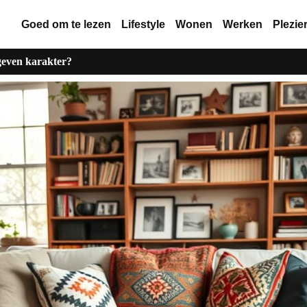
Goed om te lezen
Lifestyle
Wonen
Werken
Plezie
geven karakter?