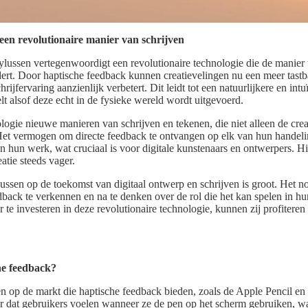
 een revolutionaire manier van schrijven
ylussen vertegenwoordigt een revolutionaire technologie die de manier
ert. Door haptische feedback kunnen creatievelingen nu een meer tastb
rijfervaring aanzienlijk verbetert. Dit leidt tot een natuurlijkere en int
 alsof deze echt in de fysieke wereld wordt uitgevoerd.
ogie nieuwe manieren van schrijven en tekenen, die niet alleen de crea
 Het vermogen om directe feedback te ontvangen op elk van hun handeli
 hun werk, wat cruciaal is voor digitale kunstenaars en ontwerpers. H
eatie steeds vager.
ussen op de toekomst van digitaal ontwerp en schrijven is groot. Het n
back te verkennen en na te denken over de rol die het kan spelen in hu
r te investeren in deze revolutionaire technologie, kunnen zij profitere
he feedback?
ssen op de markt die haptische feedback bieden, zoals de Apple Pencil
 dat gebruikers voelen wanneer ze de pen op het scherm gebruiken, wat