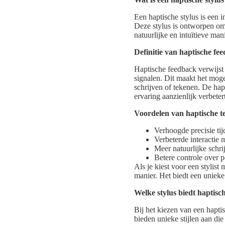
Een haptische stylus is een 
Deze stylus is ontworpen om 
natuurlijke en intuïtieve man
Definitie van haptische fe
Haptische feedback verwijst 
signalen. Dit maakt het moge
schrijven of tekenen. De hap
ervaring aanzienlijk verbetert
Voordelen van haptische t
Verhoogde precisie tij
Verbeterde interactie 
Meer natuurlijke schri
Betere controle over 
Als je kiest voor een stylist
manier. Het biedt een unieke 
Welke stylus biedt haptisc
Bij het kiezen van een hapti
bieden unieke stijlen aan di