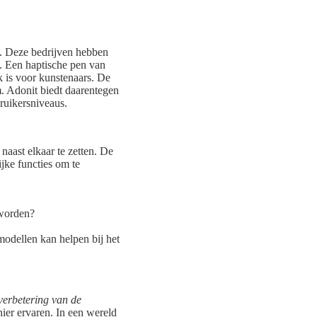
. Deze bedrijven hebben
l. Een haptische pen van
k is voor kunstenaars. De
m. Adonit biedt daarentegen
bruikersniveaus.
 naast elkaar te zetten. De
jke functies om te
 worden?
odellen kan helpen bij het
verbetering van de
ier ervaren. In een wereld