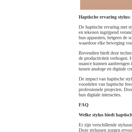
Haptische ervaring stylus:
De haptische ervaring met st
en tekenen ingrijpend verand
hun apparaten, hetgeen de sch
waardoor elke beweging voelt
Bovendien biedt deze technol
de productiviteit verhogen.
nuance kunnen aanbrengen in
tussen analoge en digitale cr
De impact van haptische styl
voordelen van haptische feed
professionele projecten. Doo
hun digitale interacties.
FAQ
Welke stylus biedt haptisc
Er zijn verschillende stylu
Deze stylussen zorgen ervoor