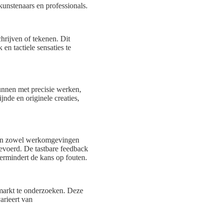
 kunstenaars en professionals.
chrijven of tekenen. Dit
en tactiele sensaties te
 kunnen met precisie werken,
jnde en originele creaties,
. In zowel werkomgevingen
tgevoerd. De tastbare feedback
vermindert de kans op fouten.
 markt te onderzoeken. Deze
arieert van