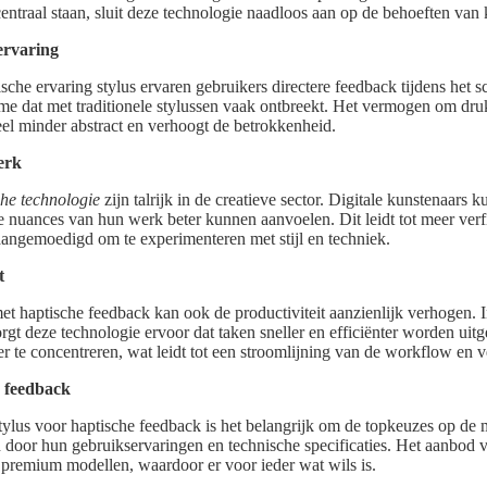
 centraal staan, sluit deze technologie naadloos aan op de behoeften van
ervaring
sche ervaring stylus ervaren gebruikers directere feedback tijdens het s
sme dat met traditionele stylussen vaak ontbreekt. Het vermogen om druk 
veel minder abstract en verhoogt de betrokkenheid.
erk
he technologie
zijn talrijk in de creatieve sector. Digitale kunstenaars
e nuances van hun werk beter kunnen aanvoelen. Dit leidt tot meer verfi
aangemoedigd om te experimenteren met stijl en techniek.
t
met haptische feedback kan ook de productiviteit aanzienlijk verhogen
orgt deze technologie ervoor dat taken sneller en efficiënter worden ui
er te concentreren, wat leidt tot een stroomlijning van de workflow en 
e feedback
stylus voor haptische feedback is het belangrijk om de topkeuzes op de
 door hun gebruikservaringen en technische specificaties. Het aanbod v
t premium modellen, waardoor er voor ieder wat wils is.