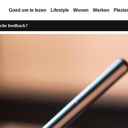
Goed om te lezen
Lifestyle
Wonen
Werken
Plezie
ische feedback?