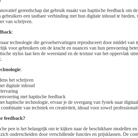
innovatief gereedschap dat gebruik maakt van haptische feedback om de s
gebruikers een tastbare verbinding met hun digitale inhoud te bieden, w
ier van schrijven.
edback
:
naar technologie die gevoelservaringen reproduceert door middel van tri
lijk voor gebruikers om de kracht en nuances van hun penvoering beter 
tische stylus laat hen de weerstand en de textuur van het oppervlak simu
.
echnologie
:
dens het schrijven
met digitale inhoud
jfervaring
penvoering met haptische feedback
 met haptische technologie, ervaar je de overgang van fysiek naar digita
combinatie van techniek en creativiteit, ideaal voor zowel professional
he feedback?
sche pen is het belangrijk om te kijken naar de beschikbare modellen e
e zich onderscheiden door verschillende functies en prijsklassen. De co