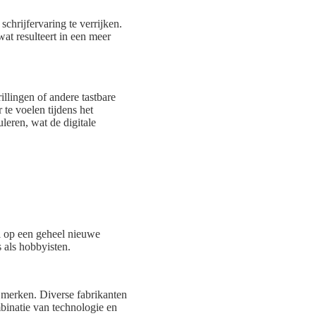
chrijfervaring te verrijken.
at resulteert in een meer
llingen of andere tastbare
te voelen tijdens het
leren, wat de digitale
al op een geheel nieuwe
s als hobbyisten.
n merken. Diverse fabrikanten
mbinatie van technologie en