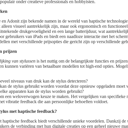
populair onder creatieve professionals en hobbyisten.
rken
en Adonit zijn bekende namen in de wereld van haptische technologie
t alleen visueel aantrekkelijk zijn, maar ook ergonomisch en functionee
tstekende drukgevoeligheid en een lange batterijduur, wat aantrekkelij
oor gebruikers van iPads en biedt een naadloze interactie met het scher
llen met verschillende prijsopties die gericht zijn op verschillende ge
n prijzen
lijking van stylussen
is het nuttig om de belangrijkste functies en prijzen
sen kunnen variëren van betaalbare modellen tot high-end opties. Mogeli
veel niveaus van druk kan de stylus detecteren?
g kan de stylus gebruikt worden voordat deze opnieuw opgeladen moet
welke apparaten kan de stylus worden gebruikt?
 om een weloverwogen keuze te maken. Het vergelijken van specifieke m
met vibratie feedback die aan persoonlijke behoeften voldoet.
ylus met haptische feedback?
t haptische feedback biedt verschillende unieke voordelen. Dankzij de
kers de verbinding met hun digitale creaties op een geheel nieuwe man