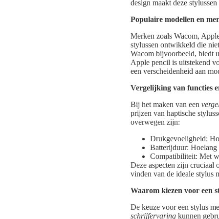
design maakt deze stylussen 
Populaire modellen en me
Merken zoals Wacom, Apple 
stylussen ontwikkeld die nie
Wacom bijvoorbeeld, biedt ui
Apple pencil is uitstekend v
een verscheidenheid aan mode
Vergelijking van functies e
Bij het maken van een
verge
prijzen van haptische stylus
overwegen zijn:
Drukgevoeligheid: Hoe
Batterijduur: Hoelan
Compatibiliteit: Met 
Deze aspecten zijn cruciaal
vinden van de ideale stylus 
Waarom kiezen voor een st
De keuze voor een stylus me
schrijfervaring
kunnen gebrui