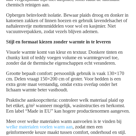
chemisch reinigen aan.
Opbergen beïnvloedt isolatie. Bewaar plaids droog en donker in
katoenen zakken of linnen hoezen en gebruik lavendelsachet of
naftaleenvrije mottenmiddelen voor wol en kasjmier. Niet
vacuumverpakken, zodat vezels blijven ademen.
Stijl en formaat kiezen zonder warmte in te leveren
Visuele warmte komt van kleur en textuur. Donkere tinten en
chunky knit of teddy voegen volume en warmtegevoel toe,
zonder dat de thermische eigenschappen echt veranderen.
Grootte bepaalt comfort: persoonlijk gebruik is vaak 130×170
cm. Delen vraagt 150×200 cm of groter. Voor bedden is een
extra grote maat verstandig, omdat extra overlap onder het
lichaam warmte beter vasthoudt.
Praktische aankoopcriteria: controleer welk materiaal plaid op
het etiket, g/m² wanneer mogelijk, wasinstructies en herkomst.
Een label “Made in EU” kan hogere productienormen aangeven.
Meer over welke materialen warm aanvoelen is te vinden bij
welke materialen voelen warm aan
, zodat men een
geïnformeerde keuze maakt tussen comfort, onderhoud en stijl.