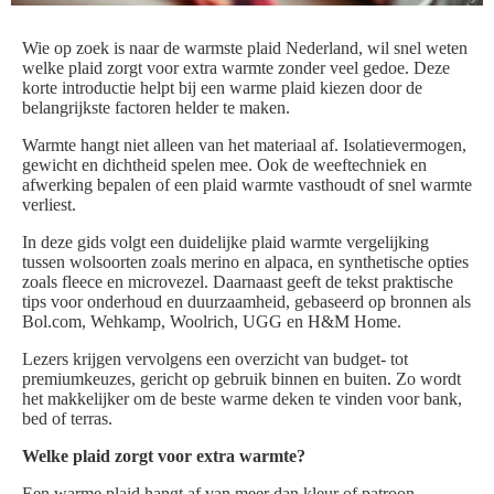
Wie op zoek is naar de warmste plaid Nederland, wil snel weten
welke plaid zorgt voor extra warmte zonder veel gedoe. Deze
korte introductie helpt bij een warme plaid kiezen door de
belangrijkste factoren helder te maken.
Warmte hangt niet alleen van het materiaal af. Isolatievermogen,
gewicht en dichtheid spelen mee. Ook de weeftechniek en
afwerking bepalen of een plaid warmte vasthoudt of snel warmte
verliest.
In deze gids volgt een duidelijke plaid warmte vergelijking
tussen wolsoorten zoals merino en alpaca, en synthetische opties
zoals fleece en microvezel. Daarnaast geeft de tekst praktische
tips voor onderhoud en duurzaamheid, gebaseerd op bronnen als
Bol.com, Wehkamp, Woolrich, UGG en H&M Home.
Lezers krijgen vervolgens een overzicht van budget- tot
premiumkeuzes, gericht op gebruik binnen en buiten. Zo wordt
het makkelijker om de beste warme deken te vinden voor bank,
bed of terras.
Welke plaid zorgt voor extra warmte?
Een warme plaid hangt af van meer dan kleur of patroon.