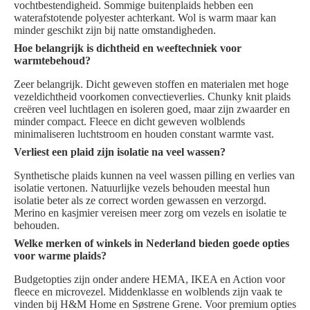
vochtbestendigheid. Sommige buitenplaids hebben een
waterafstotende polyester achterkant. Wol is warm maar kan
minder geschikt zijn bij natte omstandigheden.
Hoe belangrijk is dichtheid en weeftechniek voor
warmtebehoud?
Zeer belangrijk. Dicht geweven stoffen en materialen met hoge
vezeldichtheid voorkomen convectieverlies. Chunky knit plaids
creëren veel luchtlagen en isoleren goed, maar zijn zwaarder en
minder compact. Fleece en dicht geweven wolblends
minimaliseren luchtstroom en houden constant warmte vast.
Verliest een plaid zijn isolatie na veel wassen?
Synthetische plaids kunnen na veel wassen pilling en verlies van
isolatie vertonen. Natuurlijke vezels behouden meestal hun
isolatie beter als ze correct worden gewassen en verzorgd.
Merino en kasjmier vereisen meer zorg om vezels en isolatie te
behouden.
Welke merken of winkels in Nederland bieden goede opties
voor warme plaids?
Budgetopties zijn onder andere HEMA, IKEA en Action voor
fleece en microvezel. Middenklasse en wolblends zijn vaak te
vinden bij H&M Home en Søstrene Grene. Voor premium opties