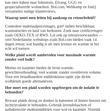
kan men kijken naar Johnstons, Elvang, UGG en
gespecialiseerde wolmerken. Bol.com, Wehkamp en fonQ
verzamelen nuttige klantreviews.
Waarop moet men letten bij aankoop en retourbeleid?
Controleer materiaalpercentages, g/m² indien beschikbaar,
wasinstructies en land van herkomst. Zoek naar certificeringen
zoals OEKO-TEX of RWS. Let ook op retourvoorwaarden —
veel Nederlandse webshops zoals Bol.com bieden vaak 14
dagen retour, wat handig is als men textuur en warmte in het
echt wil toetsen.
Welke plaid wordt aanbevolen voor maximale warmte
zonder veel bulk?
Merino en kasjmier bieden de beste warmte-
gewichtsverhouding: veel warmte zonder overdreven volume.
Voor een betaalbaardere middenklasse-optie zijn dichte
wolblends goede alternatieven.
Hoe moet een plaid worden opgeborgen om de isolatie te
behouden?
Bewaar plaids droog en donker in katoenen of linnen hoezen om
luchtcirculatie te behouden. Gebruik lavendelsachets of
naftaleenvrije mottenmiddelen voor wol en kasjmier. Vermijd