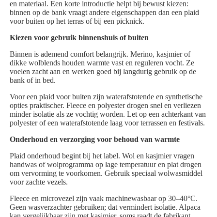
en materiaal. Een korte introductie helpt bij bewust kiezen:
binnen op de bank vraagt andere eigenschappen dan een plaid
voor buiten op het terras of bij een picknick.
Kiezen voor gebruik binnenshuis of buiten
Binnen is ademend comfort belangrijk. Merino, kasjmier of
dikke wolblends houden warmte vast en reguleren vocht. Ze
voelen zacht aan en werken goed bij langdurig gebruik op de
bank of in bed.
Voor een plaid voor buiten zijn waterafstotende en synthetische
opties praktischer. Fleece en polyester drogen snel en verliezen
minder isolatie als ze vochtig worden. Let op een achterkant van
polyester of een waterafstotende laag voor terrassen en festivals.
Onderhoud en verzorging voor behoud van warmte
Plaid onderhoud begint bij het label. Wol en kasjmier vragen
handwas of wolprogramma op lage temperatuur en plat drogen
om vervorming te voorkomen. Gebruik speciaal wolwasmiddel
voor zachte vezels.
Fleece en microvezel zijn vaak machinewasbaar op 30–40°C.
Geen wasverzachter gebruiken; dat vermindert isolatie. Alpaca
kan vergelijkbaar zijn met kasjmier, soms raadt de fabrikant