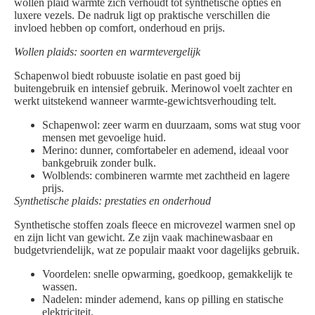
wollen plaid warmte zich verhoudt tot synthetische opties en
luxere vezels. De nadruk ligt op praktische verschillen die
invloed hebben op comfort, onderhoud en prijs.
Wollen plaids: soorten en warmtevergelijk
Schapenwol biedt robuuste isolatie en past goed bij
buitengebruik en intensief gebruik. Merinowol voelt zachter en
werkt uitstekend wanneer warmte-gewichtsverhouding telt.
Schapenwol: zeer warm en duurzaam, soms wat stug voor
mensen met gevoelige huid.
Merino: dunner, comfortabeler en ademend, ideaal voor
bankgebruik zonder bulk.
Wolblends: combineren warmte met zachtheid en lagere
prijs.
Synthetische plaids: prestaties en onderhoud
Synthetische stoffen zoals fleece en microvezel warmen snel op
en zijn licht van gewicht. Ze zijn vaak machinewasbaar en
budgetvriendelijk, wat ze populair maakt voor dagelijks gebruik.
Voordelen: snelle opwarming, goedkoop, gemakkelijk te
wassen.
Nadelen: minder ademend, kans op pilling en statische
elektriciteit.