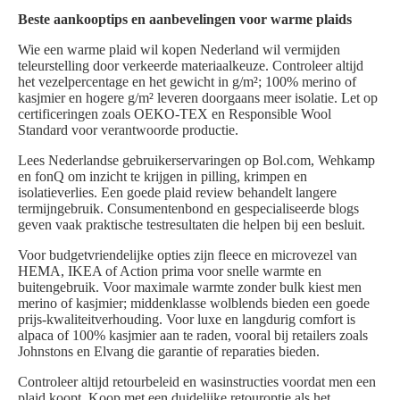
Beste aankooptips en aanbevelingen voor warme plaids
Wie een warme plaid wil kopen Nederland wil vermijden
teleurstelling door verkeerde materiaalkeuze. Controleer altijd
het vezelpercentage en het gewicht in g/m²; 100% merino of
kasjmier en hogere g/m² leveren doorgaans meer isolatie. Let op
certificeringen zoals OEKO-TEX en Responsible Wool
Standard voor verantwoorde productie.
Lees Nederlandse gebruikerservaringen op Bol.com, Wehkamp
en fonQ om inzicht te krijgen in pilling, krimpen en
isolatieverlies. Een goede plaid review behandelt langere
termijngebruik. Consumentenbond en gespecialiseerde blogs
geven vaak praktische testresultaten die helpen bij een besluit.
Voor budgetvriendelijke opties zijn fleece en microvezel van
HEMA, IKEA of Action prima voor snelle warmte en
buitengebruik. Voor maximale warmte zonder bulk kiest men
merino of kasjmier; middenklasse wolblends bieden een goede
prijs-kwaliteitverhouding. Voor luxe en langdurig comfort is
alpaca of 100% kasjmier aan te raden, vooral bij retailers zoals
Johnstons en Elvang die garantie of reparaties bieden.
Controleer altijd retourbeleid en wasinstructies voordat men een
plaid koopt. Koop met een duidelijke retouroptie als het