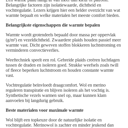
Belangrijke factoren zijn isolatiewaarde, dichtheid en
vochtregulatie. Lezers krijgen hier een helder overzicht van wat
warmte bepaalt en welke materialen het meeste comfort bieden.
Belangrijkste eigenschappen die warmte bepalen
Warmte wordt grotendeels bepaald door massa per oppervlak
(g/m²) en vezeldichtheid. Zwaardere plaids houden passief meer
warmte vast. Dicht geweven stoffen blokkeren luchtstroming en
verminderen convectieverlies.
Weeftechniek speelt een rol. Gebreide plaids creëren luchtlagen
tussen de draden en isoleren goed. Strakke weefsels zoals twill
of fleece beperken luchtstroom en houden constante warmte
vast.
Vochtregulatie beïnvloedt draagcomfort. Wol en merino
reguleren transpiratie en blijven isoleren als het vochtig is.
Synthetische vezels warmen snel op, maar kunnen klam
aanvoelen bij langdurig gebruik.
Beste materialen voor maximale warmte
Wol blijft een topkeuze door de natuurlijke isolatie en
vochtregulatie. Merinowol is zachter en minder jeukend dan