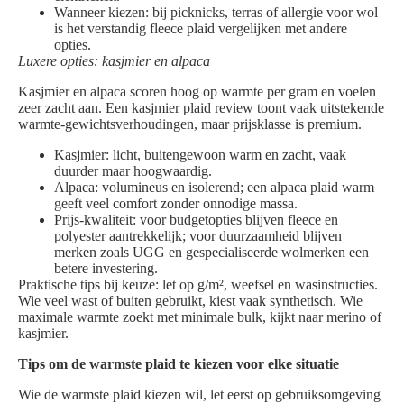
Wanneer kiezen: bij picknicks, terras of allergie voor wol
is het verstandig fleece plaid vergelijken met andere
opties.
Luxere opties: kasjmier en alpaca
Kasjmier en alpaca scoren hoog op warmte per gram en voelen
zeer zacht aan. Een kasjmier plaid review toont vaak uitstekende
warmte-gewichtsverhoudingen, maar prijsklasse is premium.
Kasjmier: licht, buitengewoon warm en zacht, vaak
duurder maar hoogwaardig.
Alpaca: volumineus en isolerend; een alpaca plaid warm
geeft veel comfort zonder onnodige massa.
Prijs-kwaliteit: voor budgetopties blijven fleece en
polyester aantrekkelijk; voor duurzaamheid blijven
merken zoals UGG en gespecialiseerde wolmerken een
betere investering.
Praktische tips bij keuze: let op g/m², weefsel en wasinstructies.
Wie veel wast of buiten gebruikt, kiest vaak synthetisch. Wie
maximale warmte zoekt met minimale bulk, kijkt naar merino of
kasjmier.
Tips om de warmste plaid te kiezen voor elke situatie
Wie de warmste plaid kiezen wil, let eerst op gebruiksomgeving