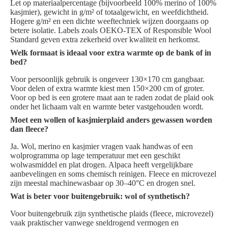
Let op materiaalpercentage (bijvoorbeeld 100% merino of 100%
kasjmier), gewicht in g/m² of totaalgewicht, en weefdichtheid.
Hogere g/m² en een dichte weeftechniek wijzen doorgaans op
betere isolatie. Labels zoals OEKO-TEX of Responsible Wool
Standard geven extra zekerheid over kwaliteit en herkomst.
Welk formaat is ideaal voor extra warmte op de bank of in
bed?
Voor persoonlijk gebruik is ongeveer 130×170 cm gangbaar.
Voor delen of extra warmte kiest men 150×200 cm of groter.
Voor op bed is een grotere maat aan te raden zodat de plaid ook
onder het lichaam valt en warmte beter vastgehouden wordt.
Moet een wollen of kasjmierplaid anders gewassen worden
dan fleece?
Ja. Wol, merino en kasjmier vragen vaak handwas of een
wolprogramma op lage temperatuur met een geschikt
wolwasmiddel en plat drogen. Alpaca heeft vergelijkbare
aanbevelingen en soms chemisch reinigen. Fleece en microvezel
zijn meestal machinewasbaar op 30–40°C en drogen snel.
Wat is beter voor buitengebruik: wol of synthetisch?
Voor buitengebruik zijn synthetische plaids (fleece, microvezel)
vaak praktischer vanwege sneldrogend vermogen en