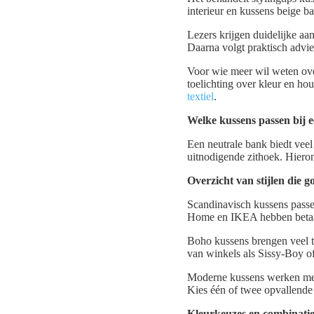
interieur en kussens beige b
Lezers krijgen duidelijke aa
Daarna volgt praktisch advi
Voor wie meer wil weten ove
toelichting over kleur en ho
textiel
.
Welke kussens passen bij 
Een neutrale bank biedt veel 
uitnodigende zithoek. Hieron
Overzicht van stijlen die
Scandinavisch kussens passe
Home en IKEA hebben betaal
Boho kussens brengen veel te
van winkels als Sissy-Boy o
Moderne kussens werken met
Kies één of twee opvallende
Kleurkeuzes en combinatie