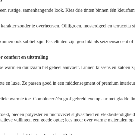
een rustige, samenhangende look. Kies drie tinten binnen één kleurfam
arakter zonder te overheersen. Olijfgroen, mosterdgeel en terracotta s
nnen ook subtiel zijn. Pasteltinten zijn geschikt als seizoensaccent of 
r comfort en uitstraling
e warm en duurzaam het geheel aanvoelt. Linnen kussens en katoen zi
te en luxe. Ze passen goed in een middensegment of premium interieur, 
tiele warmte toe. Combineer één grof gebreid exemplaar met gladde lin
oekt, bieden polyester en microvezel slijtvastheid en vlekbestendighei
itatieve vullingen een goede optie; lees meer over warme materialen op