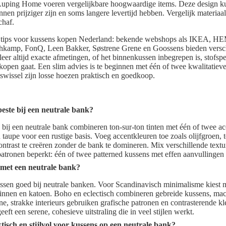
Auping Home voeren vergelijkbare hoogwaardige items. Deze design ku
en prijziger zijn en soms langere levertijd hebben. Vergelijk materiaals
chaf.
he tips voor kussens kopen Nederland: bekende webshops als IKEA
mp, FonQ, Leen Bakker, Søstrene Grene en Goossens bieden verschi
eer altijd exacte afmetingen, of het binnenkussen inbegrepen is, stofspe
open gaat. Een slim advies is te beginnen met één of twee kwalitatiev
swissel zijn losse hoezen praktisch en goedkoop.
este bij een neutrale bank?
 bij een neutrale bank combineren ton-sur-ton tinten met één of twee a
 taupe voor een rustige basis. Voeg accentkleuren toe zoals olijfgroen, t
trast te creëren zonder de bank te domineren. Mix verschillende textur
patronen beperkt: één of twee patterned kussens met effen aanvullingen 
 met een neutrale bank?
assen goed bij neutrale banken. Voor Scandinavisch minimalisme kies
 linnen en katoen. Boho en eclectisch combineren gebreide kussens, ma
 strakke interieurs gebruiken grafische patronen en contrasterende kl
eft een serene, cohesieve uitstraling die in veel stijlen werkt.
tisch en stijlvol voor kussens op een neutrale bank?