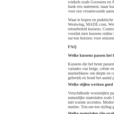
winkels zoals Goossens en 
bank een statement, maar kunn
voor een verantwoorde aans
Waar te kopen en praktisc
Westwing, MADE.com, Wehka
retourbeleid kussens. Control
voordat men kussens online k
sur-ton hoezen; voor seizoen
FAQ
Welke kussens passen het b
Kussens die het beste passen
variaties van beige, crème en
marineblauw om diepte en con
gebreid) en houd het aantal 
Welke stijlen werken goed
Verschillende woonstijlen p
natuurlijke materialen zoals
met warme accenten. Moderne,
marine. Ton-sur-ton styling ge
Welke materialen zijn prak