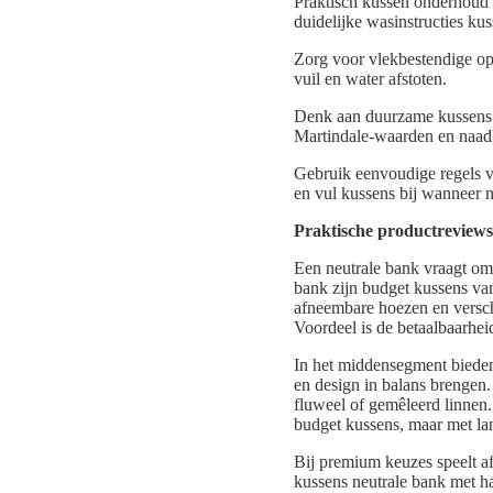
Praktisch kussen onderhou
duidelijke wasinstructies k
Zorg voor vlekbestendige opt
vuil en water afstoten.
Denk aan duurzame kussens b
Martindale-waarden en naadk
Gebruik eenvoudige regels v
en vul kussens bij wanneer 
Praktische productreviews
Een neutrale bank vraagt om
bank zijn budget kussens
afneembare hoezen en versch
Voordeel is de betaalbaarhe
In het middensegment bied
en design in balans brengen.
fluweel of gemêleerd linnen.
budget kussens, maar met lan
Bij premium keuzes speelt a
kussens neutrale bank met 