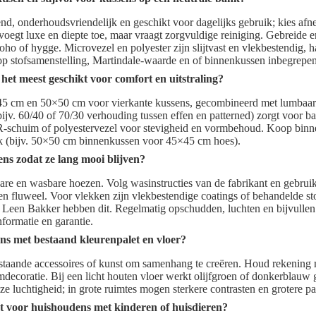
nd, onderhoudsvriendelijk en geschikt voor dagelijks gebruik; kies af
oegt luxe en diepte toe, maar vraagt zorgvuldige reiniging. Gebreide 
oho of hygge. Microvezel en polyester zijn slijtvast en vlekbestendig, h
op stofsamenstelling, Martindale-waarde en of binnenkussen inbegrepen
 het meest geschikt voor comfort en uitstraling?
×45 cm en 50×50 cm voor vierkante kussens, gecombineerd met lumbaar
jv. 60/40 of 70/30 verhouding tussen effen en patterned) zorgt voor b
R-schuim of polyestervezel voor stevigheid en vormbehoud. Koop binne
k (bijv. 50×50 cm binnenkussen voor 45×45 cm hoes).
s zodat ze lang mooi blijven?
re en wasbare hoezen. Volg wasinstructies van de fabrikant en gebru
n en fluweel. Voor vlekken zijn vlekbestendige coatings of behandelde 
 Leen Bakker hebben dit. Regelmatig opschudden, luchten en bijvulle
formatie en garantie.
s met bestaand kleurenpalet en vloer?
staande accessoires of kunst om samenhang te creëren. Houd rekening 
mdecoratie. Bij een licht houten vloer werkt olijfgroen of donkerblauw g
ze luchtigheid; in grote ruimtes mogen sterkere contrasten en grotere p
kt voor huishoudens met kinderen of huisdieren?