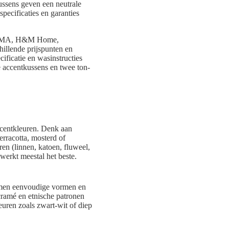
ssens geven een neutrale
pecificaties en garanties
, HEMA, H&M Home,
llende prijspunten en
cificatie en wasinstructies
e accentkussens en twee ton-
ccentkleuren. Denk aan
erracotta, mosterd of
en (linnen, katoen, fluweel,
werkt meestal het beste.
t men eenvoudige vormen en
cramé en etnische patronen
euren zoals zwart-wit of diep