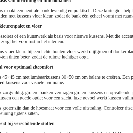
sis van inrichting en functionaliteit
s maakt een neutrale bank levendig en praktisch. Deze korte gids helpt
uden met kussens vloer kleur, zodat de bank één geheel vormt met raam
leurenpalet en vloer
cessoires of een kunstwerk als basis voor nieuwe kussens. Met die acce
 zorgt het voor rust in het interieur.
 vloer kleur: bij een lichte houten vloer werkt olijfgroen of donkerbl
-ton tinten beter, zodat de ruimte luchtiger oogt.
l voor optimaal zitcomfort
s 45×45 cm met lumbaarkussens 30×50 cm om balans te creëren. Een po
ned kussens voor visuele harmonie.
k zorgvuldig: grotere banken verdragen grotere kussens en opvallende 
ussen een goede optie; voor een zacht, luxe gevoel werkt kussen vulli
s groter zijn dan de hoesmaat voor een volle uitstraling. Controleer rit
uning tijdens zitten.
 bij verschillende stoffen