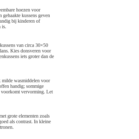
neembare hoezen voor
en gehaakte kussens geven
andig bij kinderen of
 is.
kussens van circa 30×50
alans. Kies donsveren voor
nkussens iets groter dan de
ik milde wasmiddelen voor
stoffen handig; sommige
n voorkomt vervorming. Let
met grote elementen zoals
oed als contrast. In kleine
atronen.