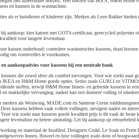
d begint met afneembare hoezen. Veel hoezen van IKEA, H&M Home
ussens en kunnen in de wasmachine.
ies als er huisdieren of kinderen zijn. Merken als Leen Bakker bieden
ij aankoop: kies katoen met GOTS-certificaat, gerecycled polyester of
waliteit voor langere levensduur.
oor kussen onderhoud: controleer wasinstructies kussens, draai hoezen
nodig om vormverlies te voorkomen.
 en aankoopadvies voor kussens bij een neutrale bank
 kussens die zowel sfeer als comfort toevoegen. Voor wie zoekt naar g
 van IKEA en H&M Home goede opties. Series zoals GURLI en VITM
illende stoffen, terwijl H&M Home linnen- en gebreide kussens in een 
id en makkelijke vervanging; nadeel kan een dunnere vulling of minder
en merken als Westwing, MADE.com en Søstrene Grene middensegment
 Deze kussens hebben vaak vollere vullingen, stevigere naden en interes
 Voor wie zoekt naar kussens goede kwaliteit prijs is dit vaak de beste 
gere levensduur en betere uitstraling. Let bij aankoop op retourbeleid 
fwerking en materiaal de hoofdrol. Designers Guild, Le Souk en Ferm
handgeweven linnen, fluweel en luxe vullingen zoals dons of hoogwaa