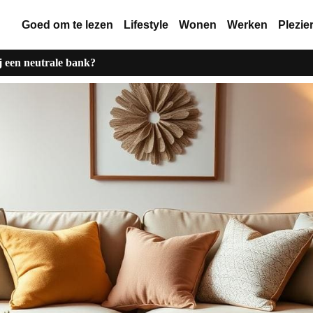
Goed om te lezen
Lifestyle
Wonen
Werken
Plezie
j een neutrale bank?