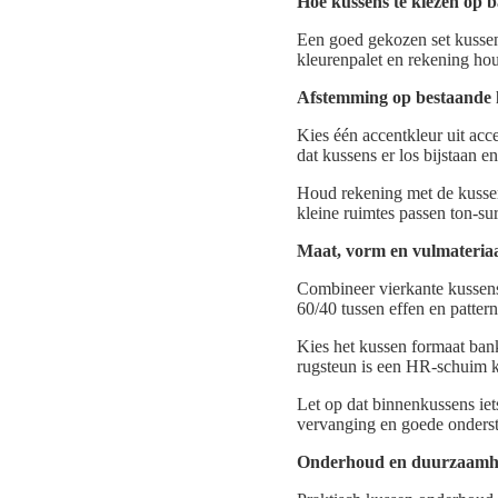
Hoe kussens te kiezen op ba
Een goed gekozen set kussen
kleurenpalet en rekening ho
Afstemming op bestaande k
Kies één accentkleur uit ac
dat kussens er los bijstaan en
Houd rekening met de kussens
kleine ruimtes passen ton-sur
Maat, vorm en vulmateriaa
Combineer vierkante kussen
60/40 tussen effen en patter
Kies het kussen formaat ban
rugsteun is een HR-schuim k
Let op dat binnenkussens iet
vervanging en goede onderste
Onderhoud en duurzaamheid