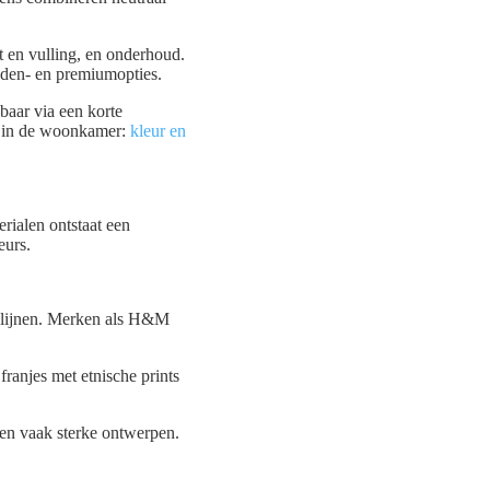
t en vulling, en onderhoud.
dden- en premiumopties.
baar via een korte
el in de woonkamer:
kleur en
erialen ontstaat een
eurs.
e lijnen. Merken als H&M
ranjes met etnische prints
en vaak sterke ontwerpen.