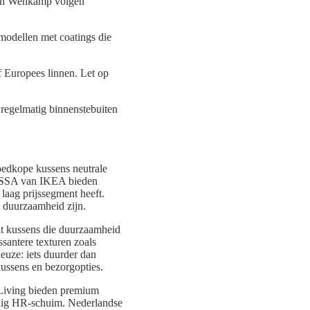
 en Wehkamp volgen
 modellen met coatings die
 Europees linnen. Let op
 regelmatig binnenstebuiten
oedkope kussens neutrale
OSSA van IKEA bieden
laag prijssegment heeft.
e duurzaamheid zijn.
 kussens die duurzaamheid
santere texturen zoals
keuze: iets duurder dan
kussens en bezorgopties.
 Living bieden premium
rdig HR-schuim. Nederlandse