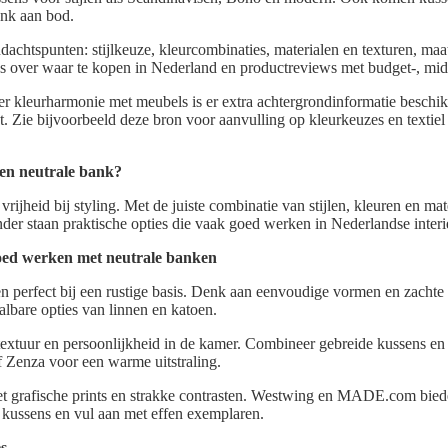
ank aan bod.
ndachtspunten: stijlkeuze, kleurcombinaties, materialen en texturen, maa
es over waar te kopen in Nederland en productreviews met budget-, mi
r kleurharmonie met meubels is er extra achtergrondinformatie beschik
ut. Zie bijvoorbeeld deze bron voor aanvulling op kleurkeuzes en texti
een neutrale bank?
vrijheid bij styling. Met de juiste combinatie van stijlen, kleuren en mat
der staan praktische opties die vaak goed werken in Nederlandse interi
 goed werken met neutrale banken
n perfect bij een rustige basis. Denk aan eenvoudige vormen en zacht
bare opties van linnen en katoen.
xtuur en persoonlijkheid in de kamer. Combineer gebreide kussens en f
f Zenza voor een warme uitstraling.
 grafische prints en strakke contrasten. Westwing en MADE.com bied
 kussens en vul aan met effen exemplaren.
s