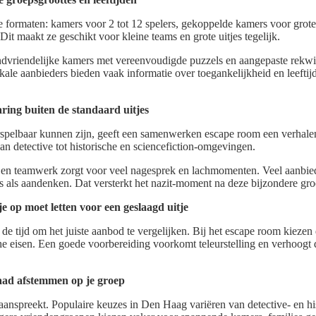
e formaten: kamers voor 2 tot 12 spelers, gekoppelde kamers voor grot
it maakt ze geschikt voor kleine teams en grote uitjes tegelijk.
kindvriendelijke kamers met vereenvoudigde puzzels en aangepaste rekwis
ale aanbieders bieden vaak informatie over toegankelijkheid en leeftij
ing buiten de standaard uitjes
rspelbaar kunnen zijn, geeft een samenwerken escape room een verhal
an detective tot historische en sciencefiction-omgevingen.
 en teamwerk zorgt voor veel nagesprek en lachmomenten. Veel aanbiede
s als aandenken. Dat versterkt het nazit-moment na deze bijzondere groe
e op moet letten voor een geslaagd uitje
e tijd om het juiste aanbod te vergelijken. Bij het escape room kiezen d
e eisen. Een goede voorbereiding voorkomt teleurstelling en verhoogt 
aad afstemmen op je groep
aanspreekt. Populaire keuzes in Den Haag variëren van detective- en his