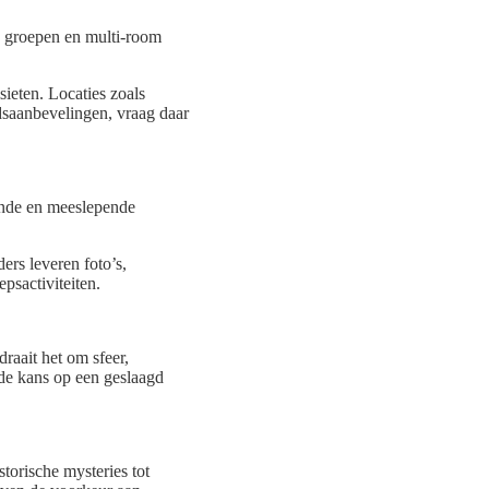
e groepen en multi-room
ieten. Locaties zoals
dsaanbevelingen, vraag daar
ende en meeslepende
rs leveren foto’s,
psactiviteiten.
raait het om sfeer,
de kans op een geslaagd
torische mysteries tot