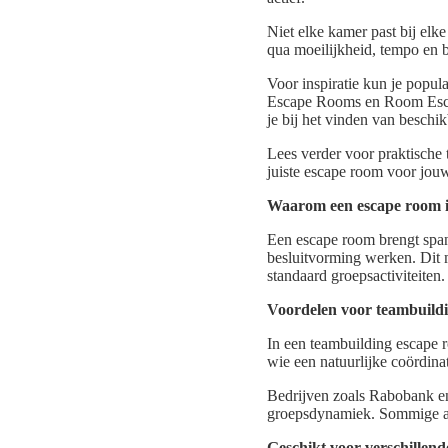
Niet elke kamer past bij elk
qua moeilijkheid, tempo en 
Voor inspiratie kun je popu
Escape Rooms en Room Escap
je bij het vinden van beschi
Lees verder voor praktische 
juiste escape room voor jouw
Waarom een escape room id
Een escape room brengt span
besluitvorming werken. Dit m
standaard groepsactiviteiten.
Voordelen voor teambuild
In een teambuilding escape r
wie een natuurlijke coördinat
Bedrijven zoals Rabobank en 
groepsdynamiek. Sommige aan
Geschikt voor verschillende