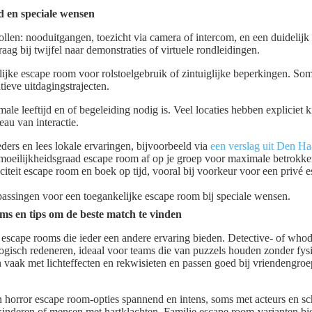
id en speciale wensen
ollen: nooduitgangen, toezicht via camera of intercom, en een duidelijk
ag bij twijfel naar demonstraties of virtuele rondleidingen.
lijke escape room voor rolstoelgebruik of zintuiglijke beperkingen. S
tieve uitdagingstrajecten.
ale leeftijd en of begeleiding nodig is. Veel locaties hebben expliciet 
eau van interactie.
eders en lees lokale ervaringen, bijvoorbeeld via
een verslag uit Den H
moeilijkheidsgraad escape room af op je groep voor maximale betrokke
citeit escape room en boek op tijd, vooral bij voorkeur voor een privé e
passingen voor een toegankelijke escape room bij speciale wensen.
ms en tips om de beste match te vinden
n escape rooms die ieder een andere ervaring bieden. Detective- of who
gisch redeneren, ideaal voor teams die van puzzels houden zonder fysi
vaak met lichteffecten en rekwisieten en passen goed bij vriendengroep
n horror escape room-opties spannend en intens, soms met acteurs en s
kinderen of mensen met hartklachten. Familie escape room-varianten bi