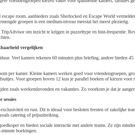
ngere vriendengroepen kiezen vaker voor spannende kamers, families g
d escape room. aanbieders zoals Sherlocked en Escape World vermelden
emengde groepen is een medium-niveau meestal het meest plezierig.
TripAdvisor om inzicht te krijgen in puzzeltype en hint-frequentie. Rev
chten.
kbaarheid vergelijken
dduur. Veel kamers rekenen 60 minuten plus briefing, andere bieden 45 o
 room per kamer. Kleine kamers werken goed voor vriendengroepen, gro
ijfsuitjes. Voor groepen boven 12 kun je parallel boeken of kiezen voor
ijden zoals weekendavonden en vakanties. Zo voorkom je dat je aangera
 sessies
xclusiviteit en rust. Dit is ideaal voor besloten feesten of zakelijke te
oals catering of prijsuitreiking.
oedkoper en bieden sociale interactie met andere teams. Ze zijn minde
st-minute boekingen.