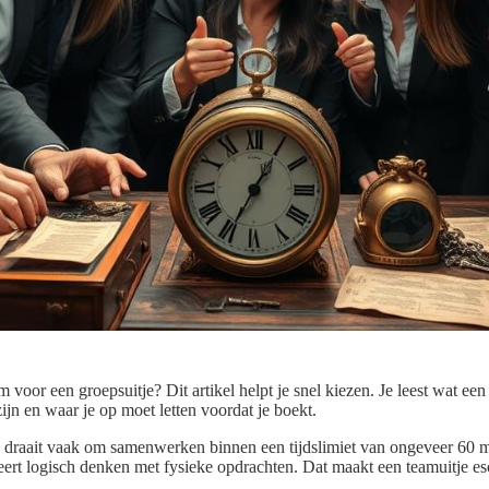
voor een groepsuitje? Dit artikel helpt je snel kiezen. Je leest wat ee
ijn en waar je op moet letten voordat je boekt.
 draait vaak om samenwerken binnen een tijdslimiet van ongeveer 60 mi
eert logisch denken met fysieke opdrachten. Dat maakt een teamuitje 