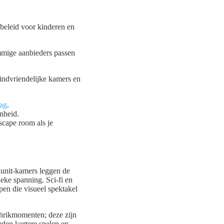
 beleid voor kinderen en
ommige aanbieders passen
kindvriendelijke kamers en
aag
.
nheid.
scape room als je
dunit-kamers leggen de
eke spanning. Sci-fi en
en die visueel spektakel
chrikmomenten; deze zijn
eden kortere spelen en