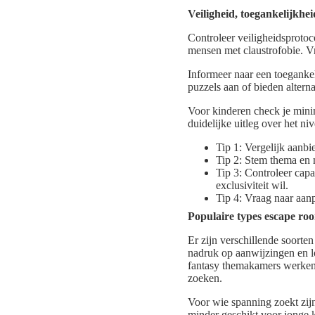
Veiligheid, toegankelijkhe
Controleer veiligheidsprotoc
mensen met claustrofobie. Vra
Informeer naar een toeganke
puzzels aan of bieden alterna
Voor kinderen check je minim
duidelijke uitleg over het niv
Tip 1: Vergelijk aanbi
Tip 2: Stem thema en 
Tip 3: Controleer capa
exclusiviteit wil.
Tip 4: Vraag naar aan
Populaire types escape roo
Er zijn verschillende soorte
nadruk op aanwijzingen en lo
fantasy themakamers werken 
zoeken.
Voor wie spanning zoekt zij
minder geschikt voor jonge 