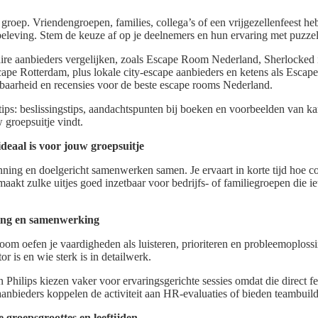
e groep. Vriendengroepen, families, collega’s of een vrijgezellenfeest 
beleving. Stem de keuze af op je deelnemers en hun ervaring met puzzel
laire aanbieders vergelijken, zoals Escape Room Nederland, Sherlocke
e Rotterdam, plus lokale city-escape aanbieders en ketens als Esca
kbaarheid en recensies voor de beste escape rooms Nederland.
tips: beslissingstips, aandachtspunten bij boeken en voorbeelden van ka
 groepsuitje vindt.
eaal is voor jouw groepsuitje
ning en doelgericht samenwerken samen. Je ervaart in korte tijd hoe c
aakt zulke uitjes goed inzetbaar voor bedrijfs- of familiegroepen die i
ing en samenwerking
oom oefen je vaardigheden als luisteren, prioriteren en probleemoplos
or is en wie sterk is in detailwerk.
Philips kiezen vaker voor ervaringsgerichte sessies omdat die direct 
bieders koppelen de activiteit aan HR-evaluaties of bieden teambuild
 groepsgroottes en leeftijden