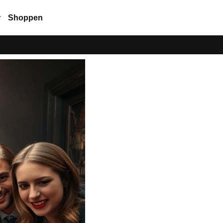
r
Shoppen