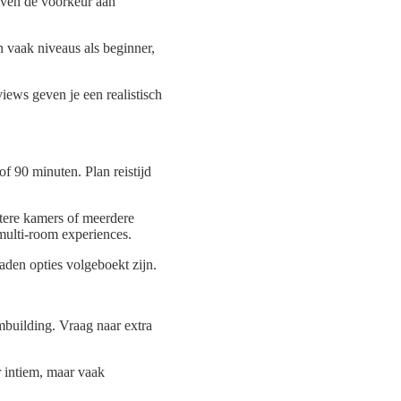
even de voorkeur aan
 vaak niveaus als beginner,
iews geven je een realistisch
f 90 minuten. Plan reistijd
tere kamers of meerdere
 multi-room experiences.
den opties volgeboekt zijn.
ambuilding. Vraag naar extra
r intiem, maar vaak