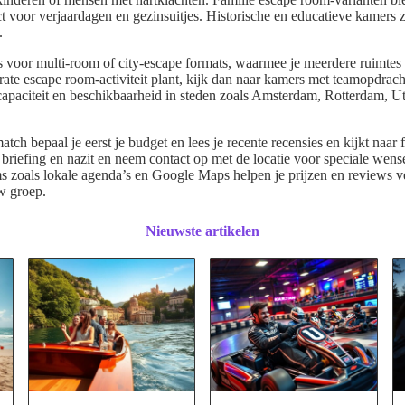
t voor verjaardagen en gezinsuitjes. Historische en educatieve kamers z
.
 voor multi-room of city-escape formats, waarmee je meerdere ruimtes 
rate escape room-activiteit plant, kijk dan naar kamers met teamopdra
k capaciteit en beschikbaarheid in steden zoals Amsterdam, Rotterdam, 
.
atch bepaal je eerst je budget en lees je recente recensies en kijkt naar
 briefing en nazit en neem contact op met de locatie voor speciale wense
ms zoals lokale agenda’s en Google Maps helpen je prijzen en reviews ver
w groep.
Nieuwste artikelen