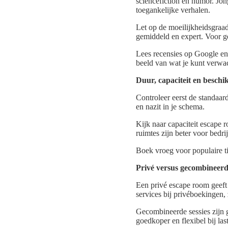
sciencefiction en humor. Jo
toegankelijke verhalen.
Let op de moeilijkheidsgraa
gemiddeld en expert. Voor g
Lees recensies op Google en 
beeld van wat je kunt verwa
Duur, capaciteit en beschi
Controleer eerst de standaar
en nazit in je schema.
Kijk naar capaciteit escape
ruimtes zijn beter voor bedr
Boek vroeg voor populaire t
Privé versus gecombineerde
Een privé escape room geeft e
services bij privéboekingen, z
Gecombineerde sessies zijn g
goedkoper en flexibel bij la