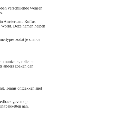
hebben verschillende wensen
s.
d in Amsterdam, Ruffus
pe World. Deze namen helpen
mertypes zodat je snel de
ommunicatie, rollen en
ets anders zoeken dan
sing. Teams ontdekken snel
feedback geven op
ingpakketten aan.