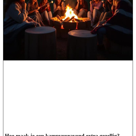
Hoe maak je een kampvuuravond extra gezellig?