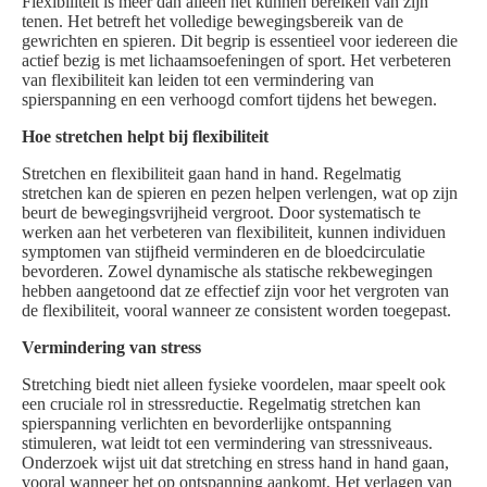
Flexibiliteit is meer dan alleen het kunnen bereiken van zijn
tenen. Het betreft het volledige bewegingsbereik van de
gewrichten en spieren. Dit begrip is essentieel voor iedereen die
actief bezig is met lichaamsoefeningen of sport. Het verbeteren
van flexibiliteit kan leiden tot een vermindering van
spierspanning en een verhoogd comfort tijdens het bewegen.
Hoe stretchen helpt bij flexibiliteit
Stretchen en flexibiliteit gaan hand in hand. Regelmatig
stretchen kan de spieren en pezen helpen verlengen, wat op zijn
beurt de bewegingsvrijheid vergroot. Door systematisch te
werken aan het verbeteren van flexibiliteit, kunnen individuen
symptomen van stijfheid verminderen en de bloedcirculatie
bevorderen. Zowel dynamische als statische rekbewegingen
hebben aangetoond dat ze effectief zijn voor het vergroten van
de flexibiliteit, vooral wanneer ze consistent worden toegepast.
Vermindering van stress
Stretching biedt niet alleen fysieke voordelen, maar speelt ook
een cruciale rol in stressreductie. Regelmatig stretchen kan
spierspanning verlichten en bevorderlijke ontspanning
stimuleren, wat leidt tot een vermindering van stressniveaus.
Onderzoek wijst uit dat stretching en stress hand in hand gaan,
vooral wanneer het op ontspanning aankomt. Het verlagen van