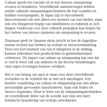
Cultuur speelt een cruciale rol in hoe mensen ontspanning
ervaren en benaderen. Verschillende samenlevingen hebben
unieke culturele ontspanningstechnieken die hun waarden en
tradities weerspiegelen. In Japan zijn er bijvoorbeeld
theeceremonies die niet alleen een moment van rust bieden, maar
ook een diepgeroot begrip van mindfulness en esthetiek in zich
dragen. Onderwijs over deze culturele praktijken kan helpen bij
het creëren van nieuwe manieren om ontspanning te ervaren.
Daarnaast geeft de Spaanse siësta inzicht in hoe de dagelijkse
routine invloed kan hebben op welzijn en stressvermindering.
Door een kort moment van rust te integreren in de middag,
kunnen individuen hun productiviteit en gemoedstoestand
verbeteren. De impact van cultuur op ontspanning laat zien dat
er veel te leren valt van anderen en dat diverse benaderingen
onze eigen ervaringen kunnen verrijken.
Het is van belang om open te staan voor deze verschillende
invloeden en de wijsheid die ze met zich meedragen. Een
bredere waardering van cultuur en ontspanning kan niet alleen
persoonlijke gewoontes transformeren, maar ook leiden tot
nieuwe inspiraties. Door te leren van de ontspanningstechnieken
uit verschillende delen van de wereld, kan men een meer
holistische benadering van welzijn ontwikkelen.