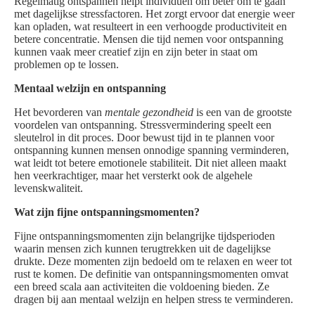
Regelmatig ontspannen helpt individuen om beter om te gaan
met dagelijkse stressfactoren. Het zorgt ervoor dat energie weer
kan opladen, wat resulteert in een verhoogde productiviteit en
betere concentratie. Mensen die tijd nemen voor ontspanning
kunnen vaak meer creatief zijn en zijn beter in staat om
problemen op te lossen.
Mentaal welzijn en ontspanning
Het bevorderen van
mentale gezondheid
is een van de grootste
voordelen van ontspanning. Stressvermindering speelt een
sleutelrol in dit proces. Door bewust tijd in te plannen voor
ontspanning kunnen mensen onnodige spanning verminderen,
wat leidt tot betere emotionele stabiliteit. Dit niet alleen maakt
hen veerkrachtiger, maar het versterkt ook de algehele
levenskwaliteit.
Wat zijn fijne ontspanningsmomenten?
Fijne ontspanningsmomenten zijn belangrijke tijdsperioden
waarin mensen zich kunnen terugtrekken uit de dagelijkse
drukte. Deze momenten zijn bedoeld om te relaxen en weer tot
rust te komen. De definitie van ontspanningsmomenten omvat
een breed scala aan activiteiten die voldoening bieden. Ze
dragen bij aan mentaal welzijn en helpen stress te verminderen.