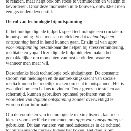
te relaxen, maar helpt ook om stress te verminderen en welzijn te
bevorderen. Door deze momenten in te bouwen, ontwikkelt men
een gezondere levensstijl.
De rol van technologie bij ontspanning
In het huidige digitale tijdperk speelt technologie een cruciale rol
in ontspanning. Veel mensen ontdekken dat
technologie en
ontspanning
hand in hand kunnen gaan. Er zijn tal van
apps
voor ontspanning
beschikbaar die helpen bij stressvermindering,
meditatie en yoga. Deze digitale hulpmiddelen maken het
gemakkelijker om momenten van rust te vinden, waar en
wanneer men maar wil.
Desondanks biedt technologie ook uitdagingen. De constante
stroom van meldingen en de aantrekkingskracht van sociale
media kunnen het moeilijk maken om echt te ontspannen. Het is
essentieel om een balans te vinden. Door grenzen te stellen aan
schermtijd, kunnen gebruikers optimaal profiteren van de
voordelen van
digitale ontspanning
zonder overweldigd te
worden door informatie.
Om de voordelen van technologie te maximaliseren, kan men
kiezen voor specifieke momenten om
apps voor ontspanning
te
gebruiken. Dit kan variëren van meditatiesessies in de ochtend
tot ontspannende muziek tijdens het koken. Het doel is om