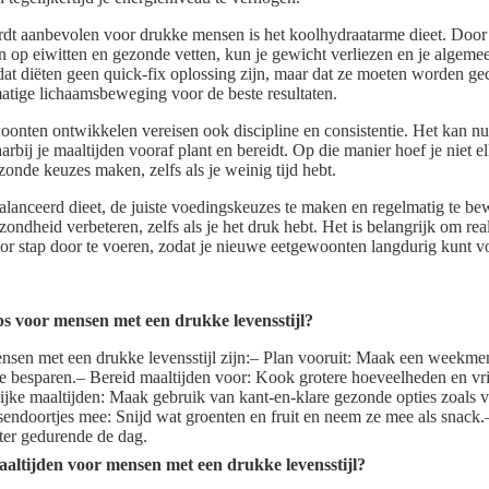
rdt aanbevolen voor drukke mensen is het koolhydraatarme dieet. Doo
n op eiwitten en gezonde vetten, kun je gewicht verliezen en je algemee
dat diëten geen quick-fix oplossing zijn, maar dat ze moeten worden g
atige lichaamsbeweging voor de beste resultaten.
nten ontwikkelen vereisen ook discipline en consistentie. Het kan nu
rbij je maaltijden vooraf plant en bereidt. Op die manier hoef je niet 
zonde keuzes maken, zelfs als je weinig tijd hebt.
lanceerd dieet, de juiste voedingskeuzes te maken en regelmatig te be
ndheid verbeteren, zelfs als je het druk hebt. Het is belangrijk om reali
oor stap door te voeren, zodat je nieuwe eetgewoonten langdurig kunt 
ps voor mensen met een drukke levensstijl?
nsen met een drukke levensstijl zijn:– Plan vooruit: Maak een weekme
te besparen.– Bereid maaltijden voor: Kook grotere hoeveelheden en vri
jke maaltijden: Maak gebruik van kant-en-klare gezonde opties zoals 
endoortjes mee: Snijd wat groenten en fruit en neem ze mee als snack
ter gedurende de dag.
aaltijden voor mensen met een drukke levensstijl?