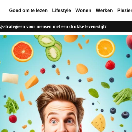
Goed om te lezen
Lifestyle
Wonen
Werken
Plezie
gsstrategieën voor mensen met een drukke levensstijl?