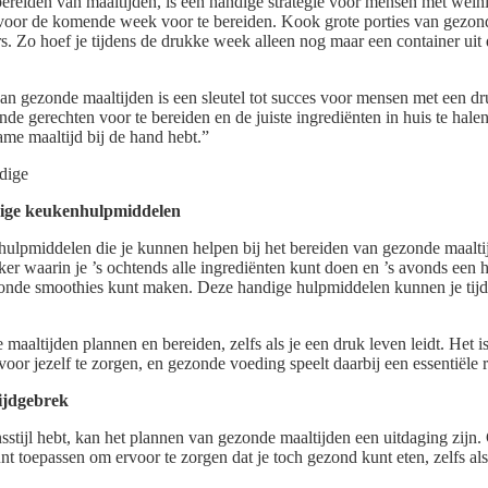
ereiden van maaltijden, is een handige strategie voor mensen met weinig
oor de komende week voor te bereiden. Kook grote porties van gezond
rs. Zo hoef je tijdens de drukke week alleen nog maar een container uit
an gezonde maaltijden is een sleutel tot succes voor mensen met een dr
de gerechten voor te bereiden en de juiste ingrediënten in huis te hale
zame maaltijd bij de hand hebt.”
dige
dige keukenhulpmiddelen
hulpmiddelen die je kunnen helpen bij het bereiden van gezonde maaltijde
r waarin je ’s ochtends alle ingrediënten kunt doen en ’s avonds een he
onde smoothies kunt maken. Deze handige hulpmiddelen kunnen je tijd
maaltijden plannen en bereiden, zelfs als je een druk leven leidt. Het is
oor jezelf te zorgen, en gezonde voeding speelt daarbij een essentiële r
tijdgebrek
stijl hebt, kan het plannen van gezonde maaltijden een uitdaging zijn. 
nt toepassen om ervoor te zorgen dat je toch gezond kunt eten, zelfs als 