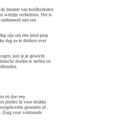
r de inname van koolhydraten
n welzijn verbeteren. Het is
ecombineerd met een
ttig zijn om een meal prep
elke dag na te denken over
wegen, kun je je gewicht
stische doelen te stellen en
volhouden.
nu en doe een
es porties in voor drukke
voorgekookte groenten of
.– Zorg voor voldoende