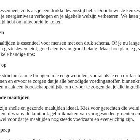
sentieel, zelfs als je een drukke levensstijl hebt. Door bewuste keuze
je energieniveau verhogen en je algehele welzijn verbeteren. We laten j
 tijd hebt om uitgebreid te koken.
en
ltijden is essentieel voor mensen met een druk schema. Of je nu lang
ch gezinsleven leidt, goed eten is van groot belang. Maar hoe plan je ge
nkele handige tips:
a op
tructuur aan te brengen in je eetgewoonten, vooral als je een druk schem
nen en ervoor te zorgen dat je alle benodigde voedingsstoffen binnenkr
en maak een boodschappenlijstje om ervoor te zorgen dat je alle ingredië
onde maaltijden
zijn snelle en gezonde maaltijden ideaal. Kies voor gerechten die weinig
hten of wraps. Je kunt ook gebruikmaken van voorgesneden groenten e
 wel voor dat je maaltijden nog steeds voedzaam en evenwichtig zijn.
 prep