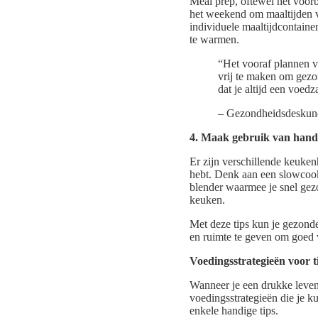
Meal prep, oftewel het voorb
het weekend om maaltijden v
individuele maaltijdcontaine
te warmen.
“Het vooraf plannen v
vrij te maken om gezon
dat je altijd een voed
– Gezondheidsdeskun
4. Maak gebruik van han
Er zijn verschillende keuken
hebt. Denk aan een slowcooke
blender waarmee je snel gez
keuken.
Met deze tips kun je gezonde 
en ruimte te geven om goed v
Voedingsstrategieën voor 
Wanneer je een drukke levens
voedingsstrategieën die je ku
enkele handige tips.