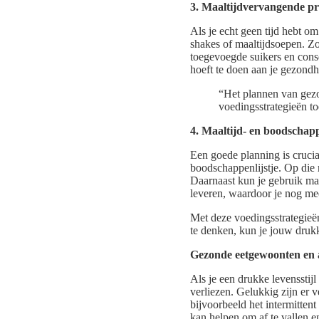
3. Maaltijdvervangende p
Als je echt geen tijd hebt o
shakes of maaltijdsoepen. Zo
toegevoegde suikers en conse
hoeft te doen aan je gezondh
“Het plannen van gezo
voedingsstrategieën to
4. Maaltijd- en boodscha
Een goede planning is crucia
boodschappenlijstje. Op die 
Daarnaast kun je gebruik ma
leveren, waardoor je nog mee
Met deze voedingsstrategieën
te denken, kun je jouw druk
Gezonde eetgewoonten en 
Als je een drukke levensstijl
verliezen. Gelukkig zijn er 
bijvoorbeeld het intermittent
kan helpen om af te vallen en