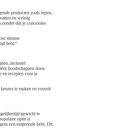
ngende producten zoals repen,
evatten en weinig
 zonder dat je concessies
Door slimme
ijd hebt.”
den, inclusief
iciënt boodschappen doen.
 en recepten voor je
e keuzes te maken en vooruit
elijkertijd gewicht te
opulaire optie is
lgens een eetperiode hebt. Dit