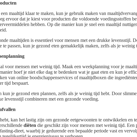
roducten
m een maaltijd klaar te maken, kun je gebruik maken van maaltijdverva
rg ervoor dat je kiest voor producten die voldoende voedingsstoffen b
rveermiddelen hebben. Op die manier kun je snel een maaltijd nuttigen
eid.
nde maaltijden is essentieel voor mensen met een drukke levensstijl. 
e te passen, kun je gezond eten gemakkelijk maken, zelfs als je weinig t
ppenplanning
al voor mensen met weinig tijd. Maak een weekplanning voor je maaltij
manier hoef je niet elke dag te bedenken wat je gaat eten en kun je eff
ken van online boodschappenservices of maaltijdboxen die ingrediënten
r tijd bespaart.
 kun je gezond eten plannen, zelfs als je weinig tijd hebt. Door slimm
ke levensstijl combineren met een gezonde voeding.
afvallen
 hebt, kan het lastig zijn om gezonde eetgewoonten te ontwikkelen en teg
verschillende
diëten
die geschikt zijn voor mensen met weinig tijd. Een p
 fasting-dieet, waarbij je gedurende een bepaalde periode vast en vervo
 tegelijkertijd je energieniveau te verhogen.