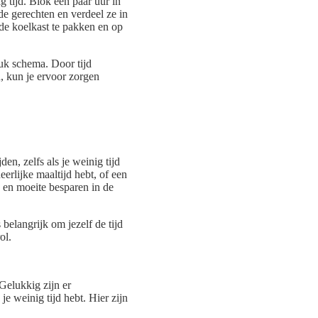
 tijd. Blok een paar uur in
e gerechten en verdeel ze in
 de koelkast te pakken en op
uk schema. Door tijd
n, kun je ervoor zorgen
n, zelfs als je weinig tijd
erlijke maaltijd hebt, of een
 en moeite besparen in de
 belangrijk om jezelf de tijd
ol.
Gelukkig zijn er
je weinig tijd hebt. Hier zijn