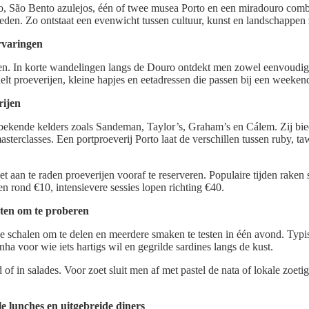
o, São Bento azulejos, één of twee musea Porto en een miradouro comb
eden. Zo ontstaat een evenwicht tussen cultuur, kunst en landschappen
rvaringen
ven. In korte wandelingen langs de Douro ontdekt men zowel eenvoudige
lt proeverijen, kleine hapjes en eetadressen die passen bij een weekend
rijen
bekende kelders zoals Sandeman, Taylor’s, Graham’s en Cálem. Zij bie
masterclasses. Een portproeverij Porto laat de verschillen tussen ruby, t
aan te raden proeverijen vooraf te reserveren. Populaire tijden raken s
en rond €10, intensievere sessies lopen richting €40.
hten om te proberen
ne schalen om te delen en meerdere smaken te testen in één avond. Typi
nha voor wie iets hartigs wil en gegrilde sardines langs de kust.
 of in salades. Voor zoet sluit men af met pastel de nata of lokale zoe
le lunches en uitgebreide diners