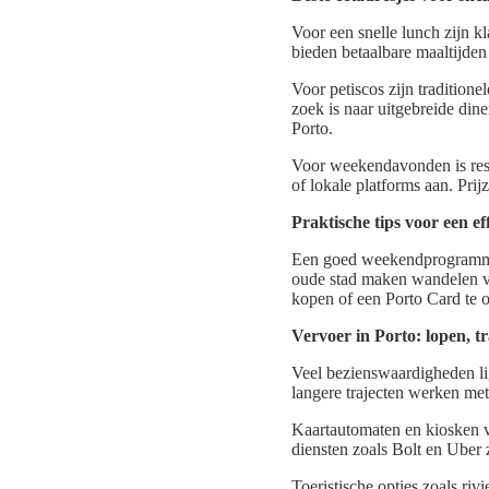
Voor een snelle lunch zijn kl
bieden betaalbare maaltijde
Voor petiscos zijn tradition
zoek is naar uitgebreide din
Porto.
Voor weekendavonden is reser
of lokale platforms aan. Pri
Praktische tips voor een 
Een goed weekendprogramma v
oude stad maken wandelen vaa
kopen of een Porto Card te 
Vervoer in Porto: lopen, t
Veel bezienswaardigheden lig
langere trajecten werken metr
Kaartautomaten en kiosken v
diensten zoals Bolt en Uber 
Toeristische opties zoals riv