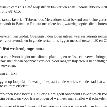
assieke cafés als Café Majestic en bakkerijen zoals Padaria Ribeiro uits
n rond €8–€15.
ele tascas favoriet; Taberna dos Mercadores staat bekend om kleine ger
ers vindt in Baixa en Ribeira meerdere hoogwaardige opties die behoren 
veren verstandig. Openingstijden lopen uiteen; veel restaurants nemen
jzen voor avondeten in goede restaurants liggen meestal tussen €20 en €
efficiënt weekendprogramma
oor Porto begint met slimme planning en realistische verwachtingen.
k sneller dan openbaar vervoer. Voor langere trajecten is het handig o
overwegen.
ram en taxi
gen op loopafstand, wat tijd bespaart en de wortels van de stad laat zie
o en tram efficiënt.
erkopen losse tickets. De Porto Card geeft onbeperkt OV-opties en kort
zijn betaalbaar voor late avonden of wanneer men sneller wil schakelen
iercruises of tram 1 langs de kust voegen sfeer toe, maar plan ze in vol