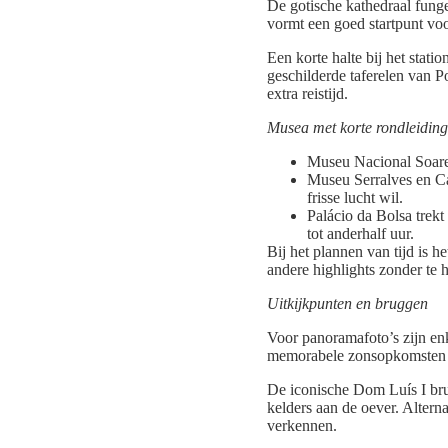
De gotische kathedraal funge
vormt een goed startpunt voo
Een korte halte bij het stat
geschilderde taferelen van P
extra reistijd.
Musea met korte rondleidin
Museu Nacional Soares
Museu Serralves en Ca
frisse lucht wil.
Palácio da Bolsa trekt
tot anderhalf uur.
Bij het plannen van tijd is h
andere highlights zonder te 
Uitkijkpunten en bruggen
Voor panoramafoto’s zijn en
memorabele zonsopkomsten en
De iconische Dom Luís I bru
kelders aan de oever. Altern
verkennen.