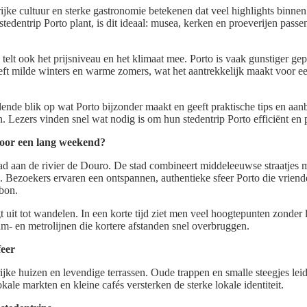
ijke cultuur en sterke gastronomie betekenen dat veel highlights binnen
stedentrip Porto plant, is dit ideaal: musea, kerken en proeverijen passe
elt ook het prijsniveau en het klimaat mee. Porto is vaak gunstiger gep
ft milde winters en warme zomers, wat het aantrekkelijk maakt voor een
elende blik op wat Porto bijzonder maakt en geeft praktische tips en a
. Lezers vinden snel wat nodig is om hun stedentrip Porto efficiënt en p
voor een lang weekend?
tad aan de rivier de Douro. De stad combineert middeleeuwse straatjes m
Bezoekers ervaren een ontspannen, authentieke sfeer Porto die vriende
abon.
uit tot wandelen. In een korte tijd ziet men veel hoogtepunten zonder l
am- en metrolijnen die kortere afstanden snel overbruggen.
feer
ijke huizen en levendige terrassen. Oude trappen en smalle steegjes le
kale markten en kleine cafés versterken de sterke lokale identiteit.