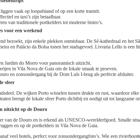
stedentrips
iggen vaak op loopafstand of op een korte tramrit.
ectief en taxi’s zijn betaalbaar.
en van traditionele portkelders tot moderne bistro’s.
es voor een weekend
nd bezoekt, zijn enkele plekken onmisbaar. De Sé-kathedraal en het Sã
beira en Palácio da Bolsa tonen het stadsgevoel. Livraria Lello is een l
en Jardim do Morro voor panoramisch uitzicht.
erijen in Vila Nova de Gaia om de lokale smaak te proeven.
uro en zonsondergang bij de Dom Luís I-brug als perfecte afsluiter.
e sfeer
stadsdeel. De wijken Porto wisselen tussen drukte en rust, waardoor elke
raten brengt de lokale sfeer Porto dichtbij en nodigt uit tot langzame 
en uitzicht op de Douro
ver van de Douro en is erkend als UNESCO-werelderfgoed. Smalle straat
ruggen en op de portkelders in Vila Nova de Gaia.
anaf veel hotels, perfect voor zonsondergangfoto’s. Wie een rivierboott