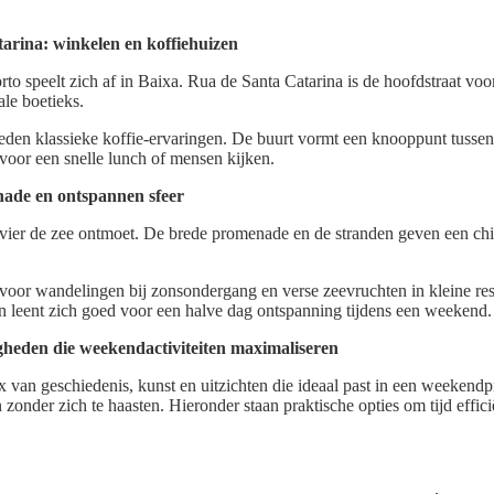
arina: winkelen en koffiehuizen
to speelt zich af in Baixa. Rua de Santa Catarina is de hoofdstraat vo
ale boetieks.
ieden klassieke koffie-ervaringen. De buurt vormt een knooppunt tusse
voor een snelle lunch of mensen kijken.
ade en ontspannen sfeer
ivier de zee ontmoet. De brede promenade en de stranden geven een chi
voor wandelingen bij zonsondergang en verse zeevruchten in kleine res
n leent zich goed voor een halve dag ontspanning tijdens een weekend.
heden die weekendactiviteiten maximaliseren
x van geschiedenis, kunst en uitzichten die ideaal past in een weeken
n zonder zich te haasten. Hieronder staan praktische opties om tijd effici