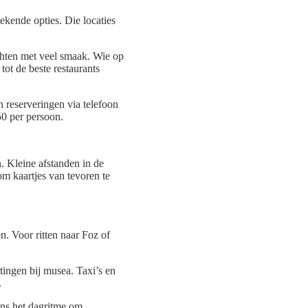
tekende opties. Die locaties
echten met veel smaak. Wie op
tot de beste restaurants
 reserveringen via telefoon
50 per persoon.
 Kleine afstanden in de
m kaartjes van tevoren te
n. Voor ritten naar Foz of
ingen bij musea. Taxi’s en
.
gens het dagritme om