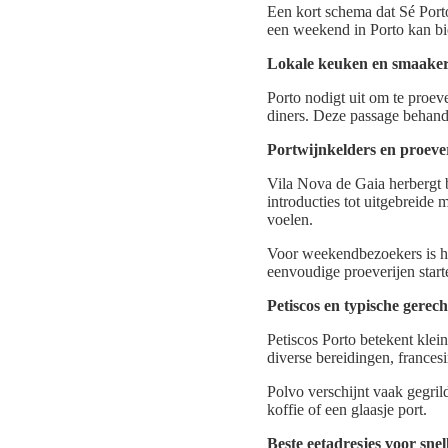
Een kort schema dat Sé Port
een weekend in Porto kan bi
Lokale keuken en smaake
Porto nodigt uit om te proe
diners. Deze passage behande
Portwijnkelders en proeve
Vila Nova de Gaia herbergt 
introducties tot uitgebreide 
voelen.
Voor weekendbezoekers is het 
eenvoudige proeverijen start
Petiscos en typische gerec
Petiscos Porto betekent klei
diverse bereidingen, francesi
Polvo verschijnt vaak gegrild
koffie of een glaasje port.
Beste eetadresjes voor snel