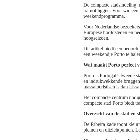
De compacte stadsindeling, r
tramrit liggen. Voor wie een 
weekendprogramma.
Voor Nederlandse bezoekers t
Europese hoofdsteden en hee
hoogseizoen.
Dit artikel biedt een beoord
een weekendje Porto te halen
Wat maakt Porto perfect 
Porto is Portugal’s tweede s
en indrukwekkende bruggen. 
massatoeristisch is dan Liss
Het compacte centrum nodigt 
compacte stad Porto biedt tr
Overzicht van de stad en s
De Ribeira-kade toont kleurr
pleinen en uitzichtpunten. Lo