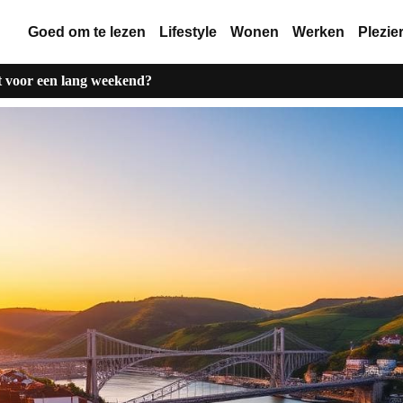
Goed om te lezen
Lifestyle
Wonen
Werken
Plezie
t voor een lang weekend?