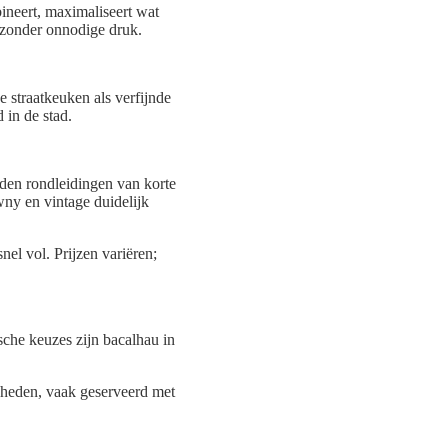
ineert, maximaliseert wat
 zonder onnodige druk.
 straatkeuken als verfijnde
 in de stad.
den rondleidingen van korte
awny en vintage duidelijk
nel vol. Prijzen variëren;
sche keuzes zijn bacalhau in
tigheden, vaak geserveerd met