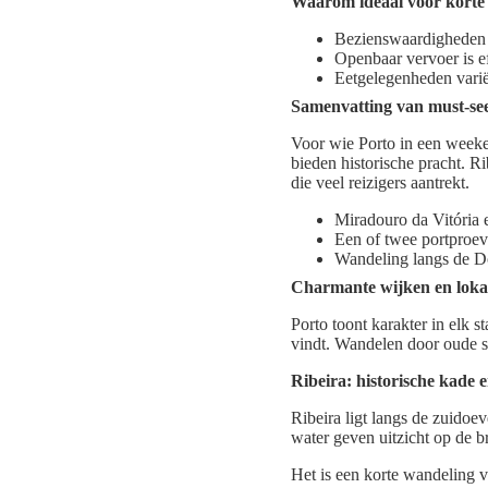
Waarom ideaal voor korte 
Bezienswaardigheden l
Openbaar vervoer is eff
Eetgelegenheden variër
Samenvatting van must-se
Voor wie Porto in een weeke
bieden historische pracht. Ri
die veel reizigers aantrekt.
Miradouro da Vitória 
Een of twee portproev
Wandeling langs de Do
Charmante wijken en lokal
Porto toont karakter in elk 
vindt. Wandelen door oude st
Ribeira: historische kade 
Ribeira ligt langs de zuidoe
water geven uitzicht op de b
Het is een korte wandeling v