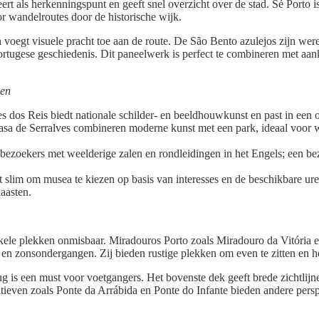
ert als herkenningspunt en geeft snel overzicht over de stad. Sé Porto i
r wandelroutes door de historische wijk.
ion voegt visuele pracht toe aan de route. De São Bento azulejos zijn w
ortugese geschiedenis. Dit paneelwerk is perfect te combineren met aan
gen
 dos Reis biedt nationale schilder- en beeldhouwkunst en past in ee
sa de Serralves combineren moderne kunst met een park, ideaal voor 
 bezoekers met weelderige zalen en rondleidingen in het Engels; een be
et slim om musea te kiezen op basis van interesses en de beschikbare uren
haasten.
kele plekken onmisbaar. Miradouros Porto zoals Miradouro da Vitória 
 zonsondergangen. Zij bieden rustige plekken om even te zitten en he
g is een must voor voetgangers. Het bovenste dek geeft brede zichtlij
atieven zoals Ponte da Arrábida en Ponte do Infante bieden andere persp