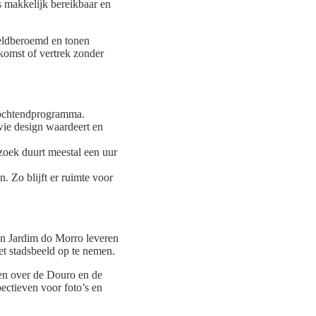
s makkelijk bereikbaar en
ereldberoemd en tonen
komst of vertrek zonder
n ochtendprogramma.
wie design waardeert en
zoek duurt meestal een uur
. Zo blijft er ruimte voor
en Jardim do Morro leveren
t stadsbeeld op te nemen.
nen over de Douro en de
ectieven voor foto’s en