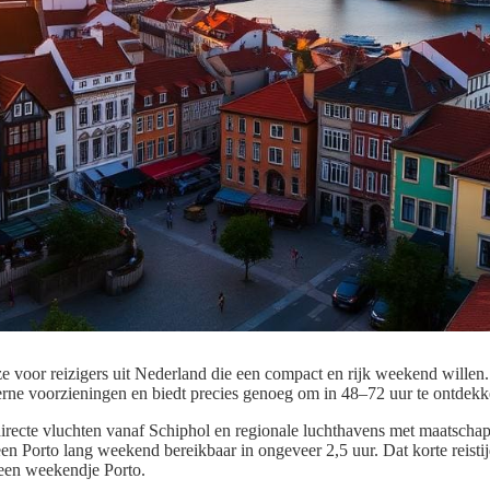
ze voor reizigers uit Nederland die een compact en rijk weekend willen
rne voorzieningen en biedt precies genoeg om in 48–72 uur te ontdekk
irecte vluchten vanaf Schiphol en regionale luchthavens met maatschap
n Porto lang weekend bereikbaar in ongeveer 2,5 uur. Dat korte reisti
 een weekendje Porto.