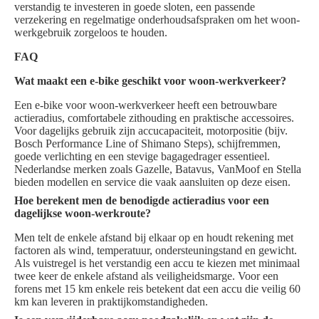
verstandig te investeren in goede sloten, een passende
verzekering en regelmatige onderhoudsafspraken om het woon-
werkgebruik zorgeloos te houden.
FAQ
Wat maakt een e-bike geschikt voor woon-werkverkeer?
Een e-bike voor woon-werkverkeer heeft een betrouwbare
actieradius, comfortabele zithouding en praktische accessoires.
Voor dagelijks gebruik zijn accucapaciteit, motorpositie (bijv.
Bosch Performance Line of Shimano Steps), schijfremmen,
goede verlichting en een stevige bagagedrager essentieel.
Nederlandse merken zoals Gazelle, Batavus, VanMoof en Stella
bieden modellen en service die vaak aansluiten op deze eisen.
Hoe berekent men de benodigde actieradius voor een
dagelijkse woon-werkroute?
Men telt de enkele afstand bij elkaar op en houdt rekening met
factoren als wind, temperatuur, ondersteuningstand en gewicht.
Als vuistregel is het verstandig een accu te kiezen met minimaal
twee keer de enkele afstand als veiligheidsmarge. Voor een
forens met 15 km enkele reis betekent dat een accu die veilig 60
km kan leveren in praktijkomstandigheden.