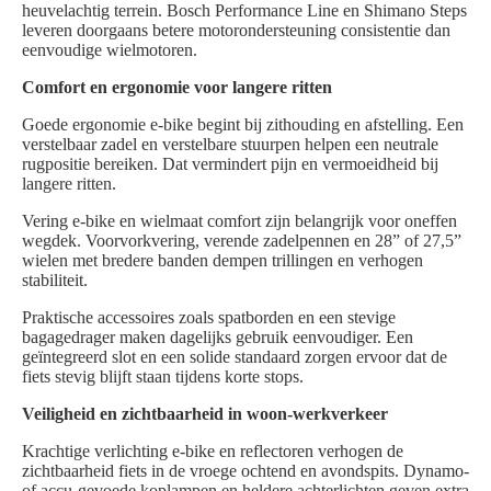
heuvelachtig terrein. Bosch Performance Line en Shimano Steps
leveren doorgaans betere motorondersteuning consistentie dan
eenvoudige wielmotoren.
Comfort en ergonomie voor langere ritten
Goede ergonomie e-bike begint bij zithouding en afstelling. Een
verstelbaar zadel en verstelbare stuurpen helpen een neutrale
rugpositie bereiken. Dat vermindert pijn en vermoeidheid bij
langere ritten.
Vering e-bike en wielmaat comfort zijn belangrijk voor oneffen
wegdek. Voorvorkvering, verende zadelpennen en 28” of 27,5”
wielen met bredere banden dempen trillingen en verhogen
stabiliteit.
Praktische accessoires zoals spatborden en een stevige
bagagedrager maken dagelijks gebruik eenvoudiger. Een
geïntegreerd slot en een solide standaard zorgen ervoor dat de
fiets stevig blijft staan tijdens korte stops.
Veiligheid en zichtbaarheid in woon-werkverkeer
Krachtige verlichting e-bike en reflectoren verhogen de
zichtbaarheid fiets in de vroege ochtend en avondspits. Dynamo-
of accu-gevoede koplampen en heldere achterlichten geven extra