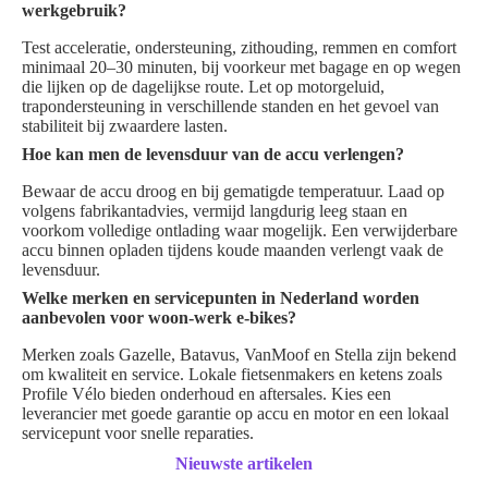
werkgebruik?
Test acceleratie, ondersteuning, zithouding, remmen en comfort
minimaal 20–30 minuten, bij voorkeur met bagage en op wegen
die lijken op de dagelijkse route. Let op motorgeluid,
trapondersteuning in verschillende standen en het gevoel van
stabiliteit bij zwaardere lasten.
Hoe kan men de levensduur van de accu verlengen?
Bewaar de accu droog en bij gematigde temperatuur. Laad op
volgens fabrikantadvies, vermijd langdurig leeg staan en
voorkom volledige ontlading waar mogelijk. Een verwijderbare
accu binnen opladen tijdens koude maanden verlengt vaak de
levensduur.
Welke merken en servicepunten in Nederland worden
aanbevolen voor woon-werk e-bikes?
Merken zoals Gazelle, Batavus, VanMoof en Stella zijn bekend
om kwaliteit en service. Lokale fietsenmakers en ketens zoals
Profile Vélo bieden onderhoud en aftersales. Kies een
leverancier met goede garantie op accu en motor en een lokaal
servicepunt voor snelle reparaties.
Nieuwste artikelen