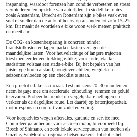
inspanning, waardoor forenzen hun conditie verbeteren en stress
verminderen ten opzichte van autorijden. In stedelijke routes
zoals Amsterdam, Utrecht en Rotterdam zijn e-bikes vaak even
snel of sneller dan de auto of het ov op afstanden tot zo’n 15–25
km. Dit maakt de voordelen e-bike woon-werk meteen praktisch
en meetbaar.
De CO2- en kostenbesparing is concreet: minder
brandstofkosten en lagere parkeerlasten verlagen de
maandelijkse lasten. Voor heuvelachtige of langere trajecten
kiest men eerder een trekking e-bike; voor korte, vlakke
stadsritten volstaat een stads-e-bike. Bij het bepalen van het
juiste type horen afstand, hoogteverschillen, wegdek en
seizoensinvloeden op een checklist te staan.
Een proefrit e-bike is cruciaal. Test minstens 20–30 minuten en
neem bagage mee om acceleratie, zithouding, remmen en geluid
te ervaren. Probeer het model op vergelijkbare hellingen en
verkeer als de dagelijkse route. Let daarbij op batterijcapaciteit,
motorrespons en comfort van zadel en vering.
Voor koopadvies wegen aftersales, garantie en service mee.
Controleer garantieduur voor accu en motor, bijvoorbeeld bij
Bosch of Shimano, en zoek lokale servicepunten van merken als
Gazelle, VanMoof of regionale fietsenmakers. Tot slot is het