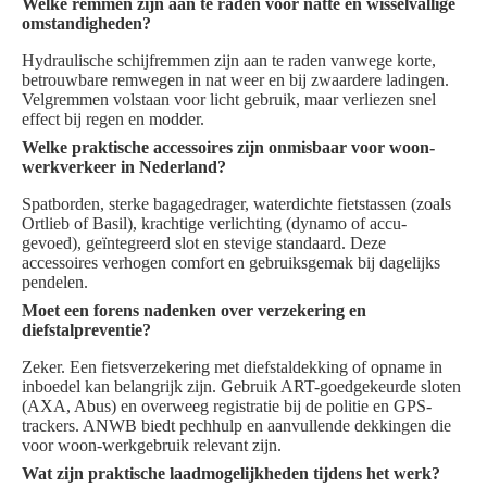
Welke remmen zijn aan te raden voor natte en wisselvallige
omstandigheden?
Hydraulische schijfremmen zijn aan te raden vanwege korte,
betrouwbare remwegen in nat weer en bij zwaardere ladingen.
Velgremmen volstaan voor licht gebruik, maar verliezen snel
effect bij regen en modder.
Welke praktische accessoires zijn onmisbaar voor woon-
werkverkeer in Nederland?
Spatborden, sterke bagagedrager, waterdichte fietstassen (zoals
Ortlieb of Basil), krachtige verlichting (dynamo of accu-
gevoed), geïntegreerd slot en stevige standaard. Deze
accessoires verhogen comfort en gebruiksgemak bij dagelijks
pendelen.
Moet een forens nadenken over verzekering en
diefstalpreventie?
Zeker. Een fietsverzekering met diefstaldekking of opname in
inboedel kan belangrijk zijn. Gebruik ART-goedgekeurde sloten
(AXA, Abus) en overweeg registratie bij de politie en GPS-
trackers. ANWB biedt pechhulp en aanvullende dekkingen die
voor woon-werkgebruik relevant zijn.
Wat zijn praktische laadmogelijkheden tijdens het werk?