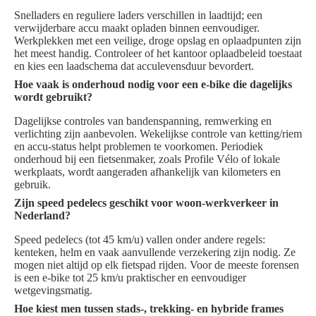
Snelladers en reguliere laders verschillen in laadtijd; een
verwijderbare accu maakt opladen binnen eenvoudiger.
Werkplekken met een veilige, droge opslag en oplaadpunten zijn
het meest handig. Controleer of het kantoor oplaadbeleid toestaat
en kies een laadschema dat acculevensduur bevordert.
Hoe vaak is onderhoud nodig voor een e-bike die dagelijks
wordt gebruikt?
Dagelijkse controles van bandenspanning, remwerking en
verlichting zijn aanbevolen. Wekelijkse controle van ketting/riem
en accu-status helpt problemen te voorkomen. Periodiek
onderhoud bij een fietsenmaker, zoals Profile Vélo of lokale
werkplaats, wordt aangeraden afhankelijk van kilometers en
gebruik.
Zijn speed pedelecs geschikt voor woon-werkverkeer in
Nederland?
Speed pedelecs (tot 45 km/u) vallen onder andere regels:
kenteken, helm en vaak aanvullende verzekering zijn nodig. Ze
mogen niet altijd op elk fietspad rijden. Voor de meeste forensen
is een e-bike tot 25 km/u praktischer en eenvoudiger
wetgevingsmatig.
Hoe kiest men tussen stads-, trekking- en hybride frames