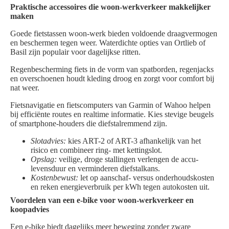
Praktische accessoires die woon-werkverkeer makkelijker
maken
Goede fietstassen woon-werk bieden voldoende draagvermogen
en beschermen tegen weer. Waterdichte opties van Ortlieb of
Basil zijn populair voor dagelijkse ritten.
Regenbescherming fiets in de vorm van spatborden, regenjacks
en overschoenen houdt kleding droog en zorgt voor comfort bij
nat weer.
Fietsnavigatie en fietscomputers van Garmin of Wahoo helpen
bij efficiënte routes en realtime informatie. Kies stevige beugels
of smartphone-houders die diefstalremmend zijn.
Slotadvies:
kies ART-2 of ART-3 afhankelijk van het
risico en combineer ring- met kettingslot.
Opslag:
veilige, droge stallingen verlengen de accu-
levensduur en verminderen diefstalkans.
Kostenbewust:
let op aanschaf- versus onderhoudskosten
en reken energieverbruik per kWh tegen autokosten uit.
Voordelen van een e-bike voor woon-werkverkeer en
koopadvies
Een e-bike biedt dagelijks meer beweging zonder zware