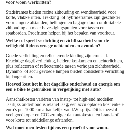
voor woon-werkritten?
Stadsframes bieden rechte zithouding en wendbaarheid voor
korte, vlakke ritten. Trekking- of hybrideframes zijn geschikter
voor langere afstanden, hellingen en bagage door comfortabele
zithouding en meer bevestigingspunten voor tassen en
spatborden. Proefritten helpen bij het bepalen van voorkeur.
Welke rol speelt verlichting en zichtbaarheid voor de
veiligheid tijdens vroege ochtenden en avonden?
Goede verlichting en reflecterende kleding zijn cruciaal.
Krachtige dagrijverlichting, heldere koplampen en achterlichten,
plus reflectoren of reflecterende tassen verhogen zichtbaarheid.
Dynamo- of accu-gevoede lampen bieden consistente verlichting
bij lange ritten.
Hoeveel kost het in het dagelijks onderhoud en energie om
een e-bike te gebruiken in vergelijking met auto?
Aanschafkosten variëren van instap- tot high-end modellen.
Jaarlijks onderhoud is relatief laag; een accu opladen kost enkele
euro’s per 1000 km afhankelijk van kWh-prijs. Dit is meestal
veel goedkoper en CO2-zuiniger dan autokosten en brandstof
voor korte tot middellange afstanden.
Wat moet men testen tijdens een proefrit voor woon-