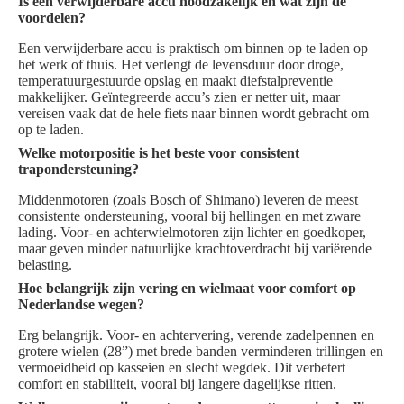
Is een verwijderbare accu noodzakelijk en wat zijn de
voordelen?
Een verwijderbare accu is praktisch om binnen op te laden op
het werk of thuis. Het verlengt de levensduur door droge,
temperatuurgestuurde opslag en maakt diefstalpreventie
makkelijker. Geïntegreerde accu’s zien er netter uit, maar
vereisen vaak dat de hele fiets naar binnen wordt gebracht om
op te laden.
Welke motorpositie is het beste voor consistent
trapondersteuning?
Middenmotoren (zoals Bosch of Shimano) leveren de meest
consistente ondersteuning, vooral bij hellingen en met zware
lading. Voor- en achterwielmotoren zijn lichter en goedkoper,
maar geven minder natuurlijke krachtoverdracht bij variërende
belasting.
Hoe belangrijk zijn vering en wielmaat voor comfort op
Nederlandse wegen?
Erg belangrijk. Voor- en achtervering, verende zadelpennen en
grotere wielen (28”) met brede banden verminderen trillingen en
vermoeidheid op kasseien en slecht wegdek. Dit verbetert
comfort en stabiliteit, vooral bij langere dagelijkse ritten.