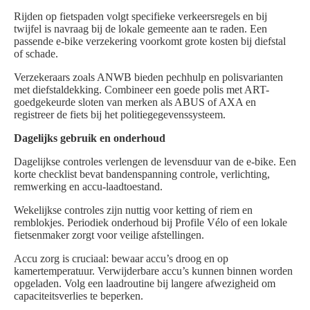
Rijden op fietspaden volgt specifieke verkeersregels en bij
twijfel is navraag bij de lokale gemeente aan te raden. Een
passende e-bike verzekering voorkomt grote kosten bij diefstal
of schade.
Verzekeraars zoals ANWB bieden pechhulp en polisvarianten
met diefstaldekking. Combineer een goede polis met ART-
goedgekeurde sloten van merken als ABUS of AXA en
registreer de fiets bij het politiegegevenssysteem.
Dagelijks gebruik en onderhoud
Dagelijkse controles verlengen de levensduur van de e-bike. Een
korte checklist bevat bandenspanning controle, verlichting,
remwerking en accu-laadtoestand.
Wekelijkse controles zijn nuttig voor ketting of riem en
remblokjes. Periodiek onderhoud bij Profile Vélo of een lokale
fietsenmaker zorgt voor veilige afstellingen.
Accu zorg is cruciaal: bewaar accu’s droog en op
kamertemperatuur. Verwijderbare accu’s kunnen binnen worden
opgeladen. Volg een laadroutine bij langere afwezigheid om
capaciteitsverlies te beperken.