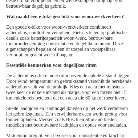
beste e-bike voor pendelen en welke stappen nodig zijn voor
betrouwbaar dagelijks gebruik.
Wat maakt een e-bike geschikt voor woon-werkverkeer?
Een goede e-bike voor woon-werkverkeer combineert
actieradius, comfort en veiligheid. Fietsers letten op praktische
details zoals batterijcapaciteit woon-werk, betrouwbare
motorondersteuning consistentie en degelijke remmen. Deze
eigenschappen bepalen of een rit soepel en voorspelbaar
verloopt, ongeacht weer of bagage.
Essentiële kenmerken voor dagelijkse ritten
De actieradius e-bike moet ruim boven de enkele afstand liggen.
Door wind, temperatuur en gebruiksstand verschilt de berekende
actieradius vaak van de praktijk. Kies een accu met minstens
twee keer de enkele afstand als marge; voor een forens met 15
km enkele reis betekent dat een accu die 60 km of meer levert.
Snelle laadtijden en laadmogelijkheden op het werk verbeteren
het gebruiksgemak. Een verwijderbare accu werkt prettig voor
binnen opladen. Merken zoals Bosch en Shimano bieden
modellen met betrouwbare laadtijden en opties voor snelladen.
Middenmotoren blijven favoriet voor consistentie en kracht in