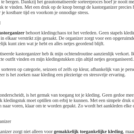
te bergen. Dankzij het geautomatiseerde sorteerproces hoef je nooit mee
k te vinden. Met een druk op de knop brengt de kastorganizer precies 
 je kostbare tijd en voorkom je onnodige stress.
t
astorganizer
behoort kledingchaos tot het verleden. Geen stapels kledi
in elkaar verstrikt zijn geraakt. De organizer zorgt voor een opgeruimde
jk kunt zien wat je hebt en alles netjes geordend blijft.
seerde kastorganizer heb ik mijn ochtendroutine aanzienlijk verkort. I
e outfit vinden en mijn kledingstukken zijn altijd netjes georganiseerd.
sorteren op categorie, seizoen of zelfs op kleur, afhankelijk van je per
r is het zoeken naar kleding een plezierige en stressvrije ervaring.
onderscheidt, is het gemak van toegang tot je kleding. Geen gedoe meer
elk kledingstuk moet optillen om erbij te kunnen. Met een simpele druk
en naar voren, klaar om te worden gepakt. Zo wordt het aankleden elke
nizer zorgt niet alleen voor
gemakkelijk toegankelijke kleding
, maa