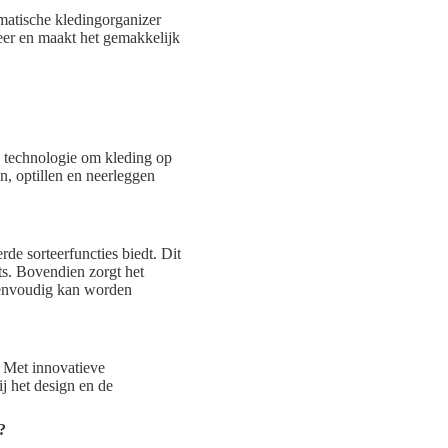
matische kledingorganizer
eer en maakt het gemakkelijk
 technologie om kleding op
n, optillen en neerleggen
de sorteerfuncties biedt. Dit
ts. Bovendien zorgt het
eenvoudig kan worden
. Met innovatieve
j het design en de
?