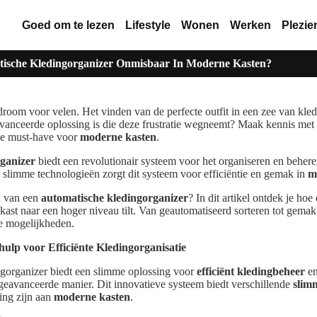
Goed om te lezen
Lifestyle
Wonen
Werken
Plezie
ische Kledingorganizer Onmisbaar In Moderne Kasten?
room voor velen. Het vinden van de perfecte outfit in een zee van kle
eavanceerde oplossing is die deze frustratie wegneemt? Maak kennis met
eme must-have voor
moderne kasten
.
ganizer
biedt een revolutionair systeem voor het organiseren en beher
 slimme technologieën zorgt dit systeem voor efficiëntie en gemak in
m
n van een
automatische kledingorganizer
? In dit artikel ontdek je ho
st naar een hoger niveau tilt. Van geautomatiseerd sorteren tot gemakk
de mogelijkheden.
ulp voor Efficiënte Kledingorganisatie
gorganizer biedt een slimme oplossing voor
efficiënt kledingbeheer
en
geavanceerde manier. Dit innovatieve systeem biedt verschillende
slim
ing zijn aan
moderne kasten
.