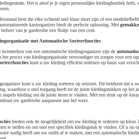
ledingruimte. Het is alsof je je eigen persoonlijke kledingboetiek hebt, 
teren.
fessional bent die elke ochtend snel klaar moet zijn of een modeliefhebb
eautomatiseerde kastorganizer biedt de perfecte oplossing. Met
gemakkel
beheer van je garderobe een fluitje van een cent.
ngorganisatie met Automatische Sorteerfuncties
e kenmerken van een automatische kledingorganizer zijn de
automatisc
 het proces van kledingorganisatie eenvoudiger en zorgen voor een op
orteerfuncties
kunt u uw kleding efficiënt ordenen op basis van verschil
gorganizer kunt u uw kleding sorteren op seizoen. Dit betekent dat u 
ng, waardoor u snel toegang heeft tot de juiste kledingstukken op het 
 stapels kleding om de juiste items te vinden. Met een druk op de kno
mdraai uw garderobe aanpassen aan het weer.
cties
bieden ook de mogelijkheid om uw kleding te ordenen op kleur. 
en te stellen en om snel een specifiek kledingstuk te vinden. Of u nu o
soire nodig heeft om uw outfit af te maken, met een automatische kledin
ent.