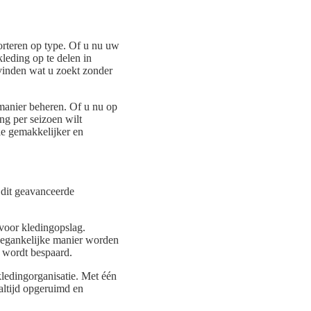
orteren op type. Of u nu uw
leding op te delen in
t vinden wat u zoekt zonder
 manier beheren. Of u nu op
ng per seizoen wilt
ie gemakkelijker en
 dit geavanceerde
voor kledingopslag.
oegankelijke manier worden
d wordt bespaard.
ledingorganisatie. Met één
altijd opgeruimd en