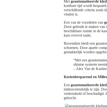
Met
geautomatiseerde kle
kostbare tijd wordt bespaar
verschillende criteria zoals 
vinden is.
Een van de voordelen van
g
Door gebruik te maken van in
beschikbare ruimte in de ka
kast overvol raakt.
Bovendien biedt een geautom
schoenen. Door aparte compa
gemakkelijk worden opgebor
“Met een geautomatise
slimme systeem neemt de
– Alex Van de Kastinr
Kostenbesparend en Milieu
Een
geautomatiseerde kle
milieuvriendelijk te zijn. 
verkreukeld of beschadigd. 
gekocht.