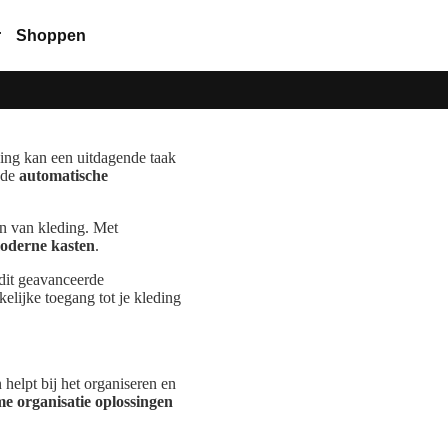
r
Shoppen
ding kan een uitdagende taak
 de
automatische
en van kleding. Met
oderne kasten
.
e dit geavanceerde
elijke toegang tot je kleding
 helpt bij het organiseren en
me organisatie oplossingen