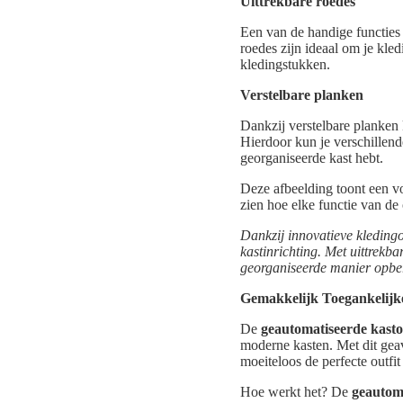
Uittrekbare roedes
Een van de handige functies
roedes zijn ideaal om je kle
kledingstukken.
Verstelbare planken
Dankzij verstelbare planken 
Hierdoor kun je verschillende
georganiseerde kast hebt.
Deze afbeelding toont een 
zien hoe elke functie van de 
Dankzij innovatieve kleding
kastinrichting. Met uittrekb
georganiseerde manier opberg
Gemakkelijk Toegankelijk
De
geautomatiseerde kasto
moderne kasten. Met dit geav
moeiteloos de perfecte outfi
Hoe werkt het? De
geautom