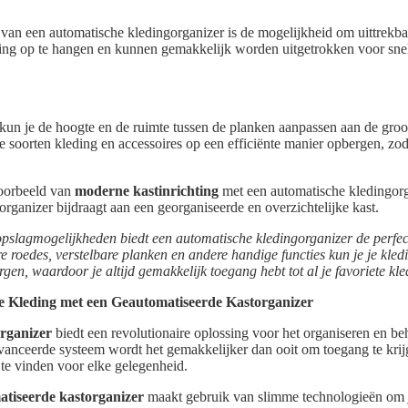
 van een automatische kledingorganizer is de mogelijkheid om uittrekba
ding op te hangen en kunnen gemakkelijk worden uitgetrokken voor snell
kun je de hoogte en de ruimte tussen de planken aanpassen aan de groo
 soorten kleding en accessoires op een efficiënte manier opbergen, zoda
voorbeeld van
moderne kastinrichting
met een automatische kledingorga
organizer bijdraagt aan een georganiseerde en overzichtelijke kast.
opslagmogelijkheden biedt een automatische kledingorganizer de perfe
are roedes, verstelbare planken en andere handige functies kun je je kle
en, waardoor je altijd gemakkelijk toegang hebt tot al je favoriete kle
e Kleding met een Geautomatiseerde Kastorganizer
rganizer
biedt een revolutionaire oplossing voor het organiseren en be
anceerde systeem wordt het gemakkelijker dan ooit om toegang te krijg
t te vinden voor elke gelegenheid.
atiseerde kastorganizer
maakt gebruik van slimme technologieën om je