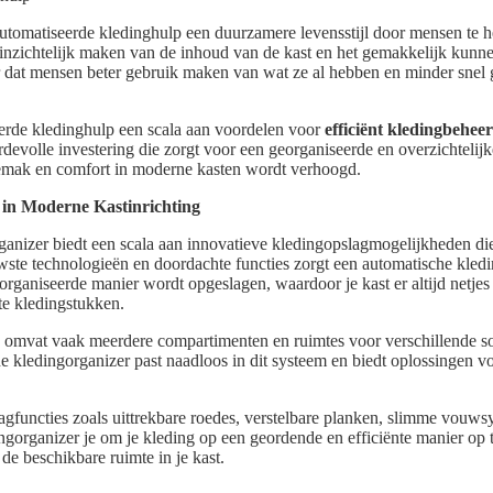
automatiseerde kledinghulp een duurzamere levensstijl door mensen te 
inzichtelijk maken van de inhoud van de kast en het gemakkelijk kunn
r dat mensen beter gebruik maken van wat ze al hebben en minder snel 
eerde kledinghulp een scala aan voordelen voor
efficiënt kledingbeheer
rdevolle investering die zorgt voor een georganiseerde en overzichtelij
gemak en comfort in moderne kasten wordt verhoogd.
 in Moderne Kastinrichting
anizer biedt een scala aan innovatieve kledingopslagmogelijkheden die
wste technologieën en doordachte functies zorgt een automatische kledi
rganiseerde manier wordt opgeslagen, waardoor je kast er altijd netjes 
ete kledingstukken.
omvat vaak meerdere compartimenten en ruimtes voor verschillende so
e kledingorganizer past naadloos in dit systeem en biedt oplossingen vo
agfuncties zoals uittrekbare roedes, verstelbare planken, slimme vouw
ngorganizer je om je kleding op een geordende en efficiënte manier op 
e beschikbare ruimte in je kast.