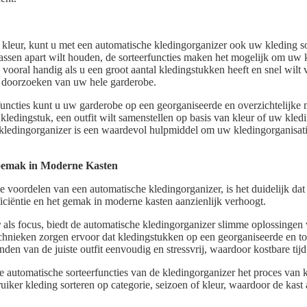
 kleur, kunt u met een automatische kledingorganizer ook uw kleding s
jassen apart wilt houden, de sorteerfuncties maken het mogelijk om uw k
s vooral handig als u een groot aantal kledingstukken heeft en snel wil
het doorzoeken van uw hele garderobe.
functies kunt u uw garderobe op een georganiseerde en overzichtelijke
kledingstuk, een outfit wilt samenstellen op basis van kleur of uw kledi
kledingorganizer is een waardevol hulpmiddel om uw kledingorganisat
 Gemak in Moderne Kasten
 voordelen van een automatische kledingorganizer, is het duidelijk dat
iciëntie en het gemak in moderne kasten aanzienlijk verhoogt.
r
als focus, biedt de automatische kledingorganizer slimme oplossingen 
chnieken zorgen ervoor dat kledingstukken op een georganiseerde en t
nden van de juiste outfit eenvoudig en stressvrij, waardoor kostbare tij
 automatische sorteerfuncties van de kledingorganizer het proces van k
iker kleding sorteren op categorie, seizoen of kleur, waardoor de kast 