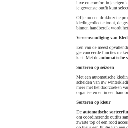
luxe en comfort in je eigen k
je gewenste outfit kunt selec
Of je nu een drukbezette pro
kledingcollectie toont, de g
binnen handbereik wordt het 
Vereenvoudiging van Kledi
Een van de meest opvallend
geavanceerde functies maken
kast. Met de
automatische s
Sorteren op seizoen
Met een automatische kledin
scheiden van uw winterkledi
meer met het doorzoeken van
organiseren en in een hando
Sorteren op kleur
De
automatische sorteerfun
om coördinerende outfits sam
zwarte top of een rood acces
op kleur een fluitje van een c