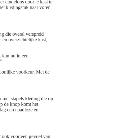
r eindeloos door je kast te
het kledingstuk naar voren
ng die overal verspreid
 en overzichtelijke kast,
k kan nu in een
”
soonlijke voorkeur. Met de
 met stapels kleding die op
 op de knop komt het
 dag een naadloze en
r ook voor een gevoel van