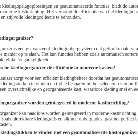
e kledingopslagoplossingen en geautomatiseerde functies, biedt de auto
moderne kastinrichting. Het verhoogt de efficiëntie van het kledingbeh
en stijlvolle kledingcollectie te behouden.
ledingorganizer?
anizer is een geavanceerd kledingopbergsysteem dat gebruikmaakt van
 manier op te slaan. Het kan functies hebben zoals automatisch sortere
kkelijke toegankelijkheid.
che kledingorganizer de efficiëntie in moderne kasten?
nizer zorgt voor een efficiënt kledingbeheer doordat het geautomatiseer
ledingstukken te vinden en tijd te besparen bij het selecteren van outfi
en overzichtelijke en georganiseerde kast, waardoor kleding snel en 
ingorganizer worden geïntegreerd in moderne kastinrichting?
gorganizer kan naadloos worden geïntegreerd in moderne kastinrichting
oals uittrekbare kledingrails en slimme opberglades, past het perfect bi
kasten.
 kledingstukken te vinden met een geautomatiseerde kastorganizer