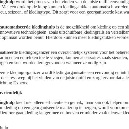
dinghulp
wordt het proces van het vinden van de juiste outfit eenvoudig
d. Met een druk op de knop kunnen kledingstukken automatisch worden 
kleur, seizoen, of kledingtype. Dit zorgt voor een georganiseerde kast wa
eautomatiseerde kledinghulp
is de mogelijkheid om kleding op een s
novatieve technologieën, zoals uitschuifbare kledingrails en verstelba
st optimaal worden benut. Hierdoor kunnen meer kledingstukken word
atiseerde kledingorganizer een overzichtelijk systeem voor het beheren
rtimenten en rekken toe te voegen, kunnen accessoires zoals sieraden,
gen en snel worden teruggevonden wanneer ze nodig zijn.
erde kledingorganizer wordt kledingorganisatie een eenvoudig en intuït
 stress weg bij het vinden van de juiste outfit en zorgt ervoor dat alles 
ichting Experts
vriendelijk
dinghulp
biedt niet alleen efficiëntie en gemak, maar kan ook helpen om
Door kleding op een georganiseerde manier op te bergen, wordt voorkom
Hierdoor gaat kleding langer mee en hoeven er minder vaak nieuwe kl