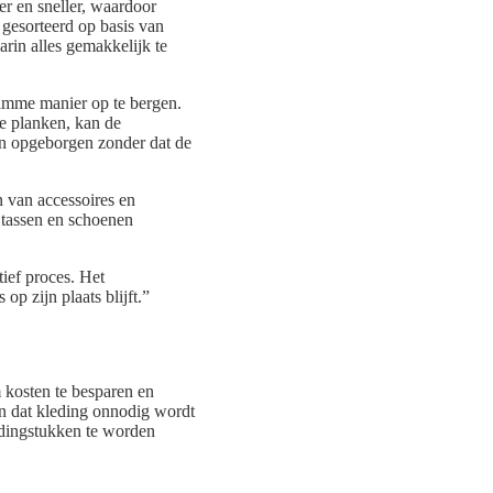
er en sneller, waardoor
gesorteerd op basis van
arin alles gemakkelijk te
limme manier op te bergen.
re planken, kan de
en opgeborgen zonder dat de
 van accessoires en
 tassen en schoenen
ief proces. Het
op zijn plaats blijft.”
 kosten te besparen en
en dat kleding onnodig wordt
edingstukken te worden