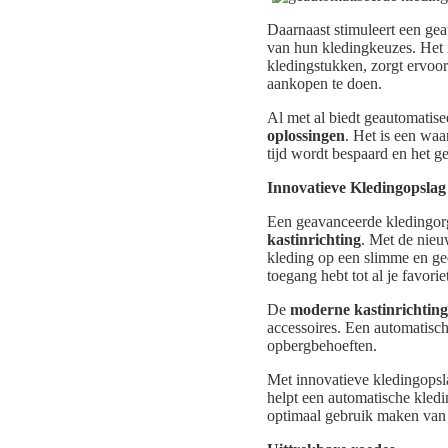
Daarnaast stimuleert een ge
van hun kledingkeuzes. Het 
kledingstukken, zorgt ervoo
aankopen te doen.
Al met al biedt geautomatis
oplossingen
. Het is een waa
tijd wordt bespaard en het 
Innovatieve Kledingopslag
Een geavanceerde kledingorg
kastinrichting
. Met de nieu
kleding op een slimme en geo
toegang hebt tot al je favori
De
moderne kastinrichting
accessoires. Een automatisch
opbergbehoeften.
Met innovatieve kledingopsl
helpt een automatische kledi
optimaal gebruik maken van d