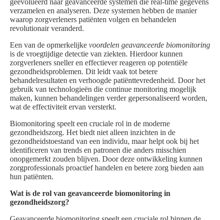
geëvolueerd naar geavanceerde systemen die real-time gegevens
verzamelen en analyseren. Deze systemen hebben de manier
waarop zorgverleners patiënten volgen en behandelen
revolutionair veranderd.
Een van de opmerkelijke
voordelen geavanceerde biomonitoring
is de vroegtijdige detectie van ziekten. Hierdoor kunnen
zorgverleners sneller en effectiever reageren op potentiële
gezondheidsproblemen. Dit leidt vaak tot betere
behandelresultaten en verhoogde patiënttevredenheid. Door het
gebruik van technologieën die continue monitoring mogelijk
maken, kunnen behandelingen verder gepersonaliseerd worden,
wat de effectiviteit ervan versterkt.
Biomonitoring speelt een cruciale rol in de moderne
gezondheidszorg. Het biedt niet alleen inzichten in de
gezondheidstoestand van een individu, maar helpt ook bij het
identificeren van trends en patronen die anders misschien
onopgemerkt zouden blijven. Door deze ontwikkeling kunnen
zorgprofessionals proactief handelen en betere zorg bieden aan
hun patiënten.
Wat is de rol van geavanceerde biomonitoring in
gezondheidszorg?
Geavanceerde biomonitoring speelt een cruciale rol binnen de