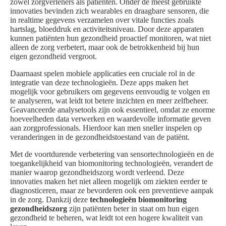
zowel zorgverleners als patiënten. Onder de meest gebruikte
innovaties bevinden zich wearables en draagbare sensoren, die
in realtime gegevens verzamelen over vitale functies zoals
hartslag, bloeddruk en activiteitsniveau. Door deze apparaten
kunnen patiënten hun gezondheid proactief monitoren, wat niet
alleen de zorg verbetert, maar ook de betrokkenheid bij hun
eigen gezondheid vergroot.
Daarnaast spelen mobiele applicaties een cruciale rol in de
integratie van deze technologieën. Deze apps maken het
mogelijk voor gebruikers om gegevens eenvoudig te volgen en
te analyseren, wat leidt tot betere inzichten en meer zelfbeheer.
Geavanceerde analysetools zijn ook essentieel, omdat ze enorme
hoeveelheden data verwerken en waardevolle informatie geven
aan zorgprofessionals. Hierdoor kan men sneller inspelen op
veranderingen in de gezondheidstoestand van de patiënt.
Met de voortdurende verbetering van sensortechnologieën en de
toegankelijkheid van biomonitoring technologieën, verandert de
manier waarop gezondheidszorg wordt verleend. Deze
innovaties maken het niet alleen mogelijk om ziekten eerder te
diagnosticeren, maar ze bevorderen ook een preventieve aanpak
in de zorg. Dankzij deze
technologieën biomonitoring
gezondheidszorg
zijn patiënten beter in staat om hun eigen
gezondheid te beheren, wat leidt tot een hogere kwaliteit van