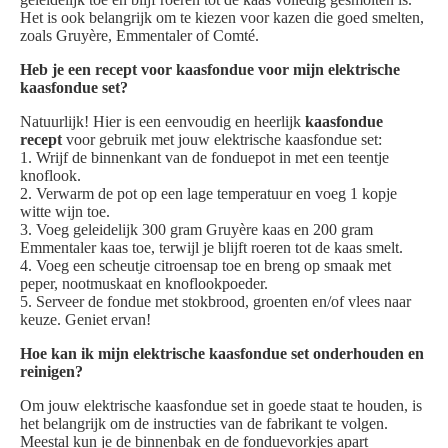
Het is ook belangrijk om te kiezen voor kazen die goed smelten,
zoals Gruyère, Emmentaler of Comté.
Heb je een recept voor kaasfondue voor mijn elektrische
kaasfondue set?
Natuurlijk! Hier is een eenvoudig en heerlijk
kaasfondue
recept
voor gebruik met jouw elektrische kaasfondue set:
1. Wrijf de binnenkant van de fonduepot in met een teentje
knoflook.
2. Verwarm de pot op een lage temperatuur en voeg 1 kopje
witte wijn toe.
3. Voeg geleidelijk 300 gram Gruyère kaas en 200 gram
Emmentaler kaas toe, terwijl je blijft roeren tot de kaas smelt.
4. Voeg een scheutje citroensap toe en breng op smaak met
peper, nootmuskaat en knoflookpoeder.
5. Serveer de fondue met stokbrood, groenten en/of vlees naar
keuze. Geniet ervan!
Hoe kan ik mijn elektrische kaasfondue set onderhouden en
reinigen?
Om jouw elektrische kaasfondue set in goede staat te houden, is
het belangrijk om de instructies van de fabrikant te volgen.
Meestal kun je de binnenbak en de fonduevorkjes apart