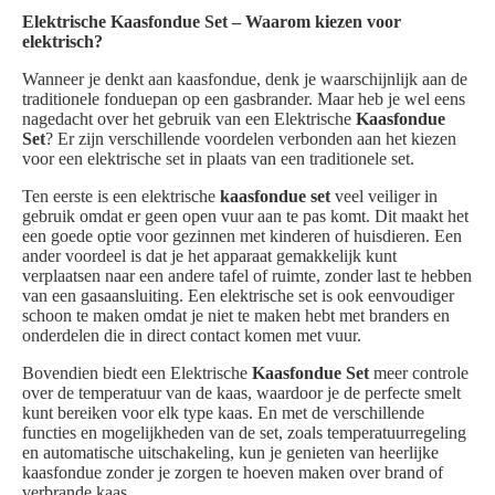
Elektrische Kaasfondue Set – Waarom kiezen voor
elektrisch?
Wanneer je denkt aan kaasfondue, denk je waarschijnlijk aan de
traditionele fonduepan op een gasbrander. Maar heb je wel eens
nagedacht over het gebruik van een Elektrische
Kaasfondue
Set
? Er zijn verschillende voordelen verbonden aan het kiezen
voor een elektrische set in plaats van een traditionele set.
Ten eerste is een elektrische
kaasfondue set
veel veiliger in
gebruik omdat er geen open vuur aan te pas komt. Dit maakt het
een goede optie voor gezinnen met kinderen of huisdieren. Een
ander voordeel is dat je het apparaat gemakkelijk kunt
verplaatsen naar een andere tafel of ruimte, zonder last te hebben
van een gasaansluiting. Een elektrische set is ook eenvoudiger
schoon te maken omdat je niet te maken hebt met branders en
onderdelen die in direct contact komen met vuur.
Bovendien biedt een Elektrische
Kaasfondue Set
meer controle
over de temperatuur van de kaas, waardoor je de perfecte smelt
kunt bereiken voor elk type kaas. En met de verschillende
functies en mogelijkheden van de set, zoals temperatuurregeling
en automatische uitschakeling, kun je genieten van heerlijke
kaasfondue zonder je zorgen te hoeven maken over brand of
verbrande kaas.