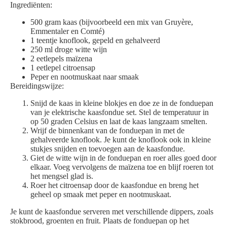
Ingrediënten:
500 gram kaas (bijvoorbeeld een mix van Gruyère,
Emmentaler en Comté)
1 teentje knoflook, gepeld en gehalveerd
250 ml droge witte wijn
2 eetlepels maïzena
1 eetlepel citroensap
Peper en nootmuskaat naar smaak
Bereidingswijze:
Snijd de kaas in kleine blokjes en doe ze in de fonduepan
van je elektrische kaasfondue set. Stel de temperatuur in
op 50 graden Celsius en laat de kaas langzaam smelten.
Wrijf de binnenkant van de fonduepan in met de
gehalveerde knoflook. Je kunt de knoflook ook in kleine
stukjes snijden en toevoegen aan de kaasfondue.
Giet de witte wijn in de fonduepan en roer alles goed door
elkaar. Voeg vervolgens de maïzena toe en blijf roeren tot
het mengsel glad is.
Roer het citroensap door de kaasfondue en breng het
geheel op smaak met peper en nootmuskaat.
Je kunt de kaasfondue serveren met verschillende dippers, zoals
stokbrood, groenten en fruit. Plaats de fonduepan op het