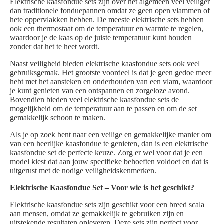
Elektrische kaasfondue sets zijn over het algemeen veel veiliger
dan traditionele fonduepannen omdat ze geen open vlammen of
hete oppervlakken hebben. De meeste elektrische sets hebben
ook een thermostaat om de temperatuur en warmte te regelen,
waardoor je de kaas op de juiste temperatuur kunt houden
zonder dat het te heet wordt.
Naast veiligheid bieden elektrische kaasfondue sets ook veel
gebruiksgemak. Het grootste voordeel is dat je geen gedoe meer
hebt met het aansteken en onderhouden van een vlam, waardoor
je kunt genieten van een ontspannen en zorgeloze avond.
Bovendien bieden veel elektrische kaasfondue sets de
mogelijkheid om de temperatuur aan te passen en om de set
gemakkelijk schoon te maken.
Als je op zoek bent naar een veilige en gemakkelijke manier om
van een heerlijke kaasfondue te genieten, dan is een elektrische
kaasfondue set de perfecte keuze. Zorg er wel voor dat je een
model kiest dat aan jouw specifieke behoeften voldoet en dat is
uitgerust met de nodige veiligheidskenmerken.
Elektrische Kaasfondue Set – Voor wie is het geschikt?
Elektrische kaasfondue sets zijn geschikt voor een breed scala
aan mensen, omdat ze gemakkelijk te gebruiken zijn en
uitstekende resultaten opleveren. Deze sets zijn perfect voor