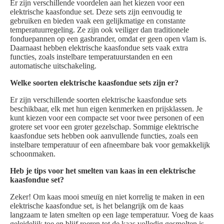
Er zijn verschillende voordelen aan het kiezen voor een
elektrische kaasfondue set. Deze sets zijn eenvoudig te
gebruiken en bieden vaak een gelijkmatige en constante
temperatuurregeling. Ze zijn ook veiliger dan traditionele
fonduepannen op een gasbrander, omdat er geen open vlam is.
Daarnaast hebben elektrische kaasfondue sets vaak extra
functies, zoals instelbare temperatuurstanden en een
automatische uitschakeling.
Welke soorten elektrische kaasfondue sets zijn er?
Er zijn verschillende soorten elektrische kaasfondue sets
beschikbaar, elk met hun eigen kenmerken en prijsklassen. Je
kunt kiezen voor een compacte set voor twee personen of een
grotere set voor een groter gezelschap. Sommige elektrische
kaasfondue sets hebben ook aanvullende functies, zoals een
instelbare temperatuur of een afneembare bak voor gemakkelijk
schoonmaken.
Heb je tips voor het smelten van kaas in een elektrische
kaasfondue set?
Zeker! Om kaas mooi smeuïg en niet korrelig te maken in een
elektrische kaasfondue set, is het belangrijk om de kaas
langzaam te laten smelten op een lage temperatuur. Voeg de kaas
geleidelijk toe en blijf roeren tot de kaas volledig gesmolten is.