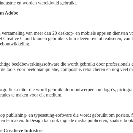
 industrie en worden wereldwijd gebruikt.
van Adobe
 verzameling van meer dan 20 desktop- en mobiele apps en diensten vo
Creative Cloud kunnen gebruikers hun ideeën overal realiseren, van fo
webontwikkeling.
htige beeldbewerkingssoftware die wordt gebruikt door professionals 
de tools voor beeldmanipulatie, compositie, retoucheren en nog veel m
torgrafiek-editor die wordt gebruikt door ontwerpers om logo’s, pictog
traties te maken voor elk medium.
p publishing- en typesetting-software die wordt gebruikt om posters, f
ken te maken. InDesign kan ook digitale media publiceren, zoals e-books 
 Creatieve Industrie