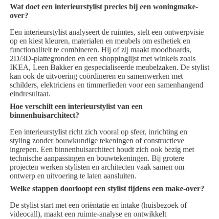
Wat doet een interieurstylist precies bij een woningmake-
over?
Een interieurstylist analyseert de ruimtes, stelt een ontwerpvisie
op en kiest kleuren, materialen en meubels om esthetiek en
functionaliteit te combineren. Hij of zij maakt moodboards,
2D/3D-plattegronden en een shoppinglijst met winkels zoals
IKEA, Leen Bakker en gespecialiseerde meubelzaken. De stylist
kan ook de uitvoering coördineren en samenwerken met
schilders, elektriciens en timmerlieden voor een samenhangend
eindresultaat.
Hoe verschilt een interieurstylist van een
binnenhuisarchitect?
Een interieurstylist richt zich vooral op sfeer, inrichting en
styling zonder bouwkundige tekeningen of constructieve
ingrepen. Een binnenhuisarchitect houdt zich ook bezig met
technische aanpassingen en bouwtekeningen. Bij grotere
projecten werken stylisten en architecten vaak samen om
ontwerp en uitvoering te laten aansluiten.
Welke stappen doorloopt een stylist tijdens een make-over?
De stylist start met een oriëntatie en intake (huisbezoek of
videocall), maakt een ruimte-analyse en ontwikkelt