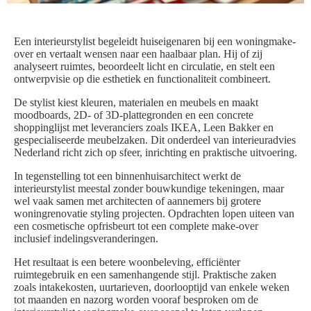
Een interieurstylist begeleidt huiseigenaren bij een woningmake-
over en vertaalt wensen naar een haalbaar plan. Hij of zij
analyseert ruimtes, beoordeelt licht en circulatie, en stelt een
ontwerpvisie op die esthetiek en functionaliteit combineert.
De stylist kiest kleuren, materialen en meubels en maakt
moodboards, 2D- of 3D-plattegronden en een concrete
shoppinglijst met leveranciers zoals IKEA, Leen Bakker en
gespecialiseerde meubelzaken. Dit onderdeel van interieuradvies
Nederland richt zich op sfeer, inrichting en praktische uitvoering.
In tegenstelling tot een binnenhuisarchitect werkt de
interieurstylist meestal zonder bouwkundige tekeningen, maar
wel vaak samen met architecten of aannemers bij grotere
woningrenovatie styling projecten. Opdrachten lopen uiteen van
een cosmetische opfrisbeurt tot een complete make-over
inclusief indelingsveranderingen.
Het resultaat is een betere woonbeleving, efficiënter
ruimtegebruik en een samenhangende stijl. Praktische zaken
zoals intakekosten, uurtarieven, doorlooptijd van enkele weken
tot maanden en nazorg worden vooraf besproken om de