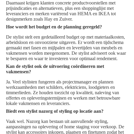
Daarnaast krijgen klanten concrete productvoorstellen met
prijsindicaties en alternatieven, plus een shoppinglijst met
leveranciers en merken variërend van HEMA en IKEA tot
designmerken zoals Hay en Zuiver.
Hoe wordt het budget en de planning geregeld?
De stylist stelt een gedetailleerd budget op met materiaalkosten,
arbeidsloon en onvoorziene uitgaven. Er wordt een tijdschema
gemaakt met fasen en mijlpalen en levertijden van meubels en
vakmensen worden meegenomen. De stylist adviseert ook waar
te besparen en waar te investeren voor optimaal rendement.
Kan de stylist ook de uitvoering coördineren met
vakmensen?
Ja. Veel stylisten fungeren als projectmanager en plannen
werkzaamheden met schilders, elektriciens, loodgieters en
timmerlieden. Ze houden toezicht op kwaliteit, naleving van
offertes en opleveringstermijnen en werken met betrouwbare
lokale vakmensen en leveranciers.
Biedt een stylist nazorg of styling op locatie aan?
Vaak wel. Nazorg kan bestaan uit aanvullende styling,
aanpassingen na oplevering of home staging voor verkoop. De
stylist kan accessoires inkopen, plaatsen en finetunen zodat het