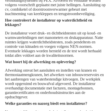
verbindingssystemen bij PEX. Afvoeren en ventilatie worden
volgens voorschrift geplaatst met juiste hellingen. Aansluiting op
cv, combiketel of doorstroomverwarmer gebeurt met
inachtneming van keerkleppen en terugstroombeveiliging.
Hoe controleert de installateur op waterdichtheid en
lekkages?
De installateur voert druk- en dichtheidstesten uit op koud- en
warmwaterleidingen met manometers en drukapparatuur. Natte
ruimtes krijgen waterdichtheidstesten, zoals pendeltests en
controle van kitnaden en voegen volgens NEN-normen.
Eventuele lekkages worden hersteld en de test wordt herhaald
totdat alles voldoet aan de kwaliteitsnormen.
Wat hoort bij de afwerking en oplevering?
Afwerking omvat het aansluiten en instellen van kranen en
thermostaatmengkranen, het afwerken van inbouwreservoirs en
het aanbrengen van waterbestendige kitvoegen. De werkplek
wordt opgeruimd en bouwafval afgevoerd. De installateur
overhandigt documentatie met facturen, montagebonnen,
garantiecertificaten en onderhoudsinstructies aan de
opdrachtgever.
Welke garanties en nazorg biedt een installateur?