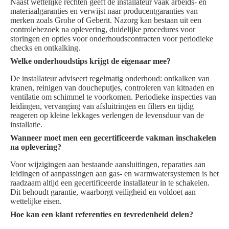
Naast wettelijke rechten geeft de installateur vaak arbeids- en
materiaalgaranties en verwijst naar producentgaranties van
merken zoals Grohe of Geberit. Nazorg kan bestaan uit een
controlebezoek na oplevering, duidelijke procedures voor
storingen en opties voor onderhoudscontracten voor periodieke
checks en ontkalking.
Welke onderhoudstips krijgt de eigenaar mee?
De installateur adviseert regelmatig onderhoud: ontkalken van
kranen, reinigen van doucheputjes, controleren van kitnaden en
ventilatie om schimmel te voorkomen. Periodieke inspecties van
leidingen, vervanging van afsluitringen en filters en tijdig
reageren op kleine lekkages verlengen de levensduur van de
installatie.
Wanneer moet men een gecertificeerde vakman inschakelen
na oplevering?
Voor wijzigingen aan bestaande aansluitingen, reparaties aan
leidingen of aanpassingen aan gas- en warmwatersystemen is het
raadzaam altijd een gecertificeerde installateur in te schakelen.
Dit behoudt garantie, waarborgt veiligheid en voldoet aan
wettelijke eisen.
Hoe kan een klant referenties en tevredenheid delen?