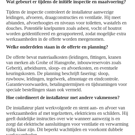
Wat gebeurt er tijdens de initiële inspectie en maatvoering?
Tijdens de inspectie controleert de installateur aanwezige
leidingen, afvoeren, draagconstructies en ventilatie. Hij meet
afstanden, afvoerhoogtes en niveaus voor toiletten, wastafels en
douches. Potentiële knelpunten zoals asbest, vocht of houtrot
worden geïdentificeerd en gerapporteerd, zodat mogelijke extra
werkzaamheden in de offerte worden meegenomen.
Welke onderdelen staan in de offerte en planning?
De offerte bevat materiaalkosten (leidingen, fittingen, kranen
van merken als Grohe of Hansgrohe, inbouwreservoirs zoals
Geberit), arbeidsuren, sloop- en afvoerkosten, en eventuele
keuringskosten. De planning beschrijft fasering: sloop,
ruwbouw, leidingen, tegelwerk, afmontage en eindcontrole.
Garantievoorwaarden, betalingstermijnen en tijdsramingen voor
speciale bestellingen staan ook vermeld.
Hoe coördineert de installateur met andere vakmensen?
De installateur plant werkvolgorde en stemt aan- en afvoer van
werkzaamheden af met tegelzetters, elektriciens en schilders. Hij
geeft duidelijke instructies over wie wanneer aanwezig is en
zorgt dat elektrische aansluitingen voor ventilatie en verwarming
tijdig klaar zijn. Dit beperkt wachttijden en voorkomt dubbele
werkzaamheden.