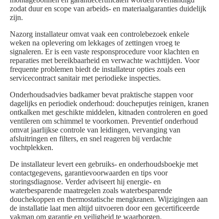
zodat duur en scope van arbeids- en materiaalgaranties duidelijk
zijn.
Nazorg installateur omvat vaak een controlebezoek enkele
weken na oplevering om lekkages of zettingen vroeg te
signaleren. Er is een vaste responsprocedure voor klachten en
reparaties met bereikbaarheid en verwachte wachttijden. Voor
frequente problemen biedt de installateur opties zoals een
servicecontract sanitair met periodieke inspecties.
Onderhoudsadvies badkamer bevat praktische stappen voor
dagelijks en periodiek onderhoud: doucheputjes reinigen, kranen
ontkalken met geschikte middelen, kitnaden controleren en goed
ventileren om schimmel te voorkomen. Preventief onderhoud
omvat jaarlijkse controle van leidingen, vervanging van
afsluitringen en filters, en snel reageren bij verdachte
vochtplekken.
De installateur levert een gebruiks- en onderhoudsboekje met
contactgegevens, garantievoorwaarden en tips voor
storingsdiagnose. Verder adviseert hij energie- en
waterbesparende maatregelen zoals waterbesparende
douchekoppen en thermostatische mengkranen. Wijzigingen aan
de installatie laat men altijd uitvoeren door een gecertificeerde
vakman om garantie en veiligheid te waarborgen.