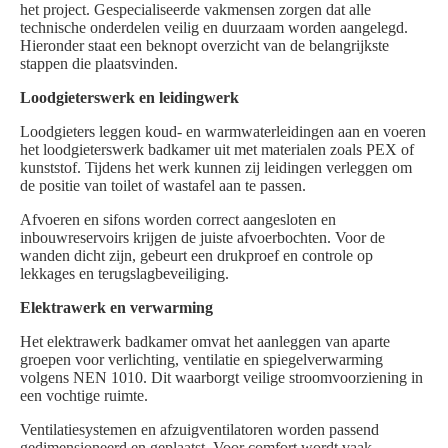
het project. Gespecialiseerde vakmensen zorgen dat alle
technische onderdelen veilig en duurzaam worden aangelegd.
Hieronder staat een beknopt overzicht van de belangrijkste
stappen die plaatsvinden.
Loodgieterswerk en leidingwerk
Loodgieters leggen koud- en warmwaterleidingen aan en voeren
het loodgieterswerk badkamer uit met materialen zoals PEX of
kunststof. Tijdens het werk kunnen zij leidingen verleggen om
de positie van toilet of wastafel aan te passen.
Afvoeren en sifons worden correct aangesloten en
inbouwreservoirs krijgen de juiste afvoerbochten. Voor de
wanden dicht zijn, gebeurt een drukproef en controle op
lekkages en terugslagbeveiliging.
Elektrawerk en verwarming
Het elektrawerk badkamer omvat het aanleggen van aparte
groepen voor verlichting, ventilatie en spiegelverwarming
volgens NEN 1010. Dit waarborgt veilige stroomvoorziening in
een vochtige ruimte.
Ventilatiesystemen en afzuigventilatoren worden passend
gedimensioneerd en geplaatst. Voor comfort wordt vaak