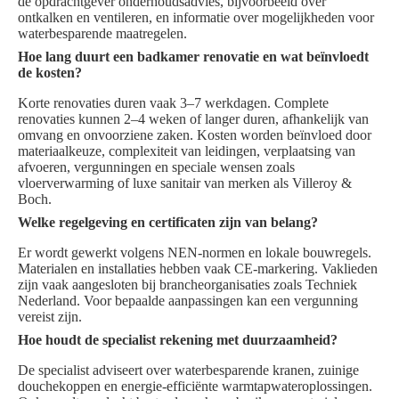
de opdrachtgever onderhoudsadvies, bijvoorbeeld over
ontkalken en ventileren, en informatie over mogelijkheden voor
waterbesparende maatregelen.
Hoe lang duurt een badkamer renovatie en wat beïnvloedt
de kosten?
Korte renovaties duren vaak 3–7 werkdagen. Complete
renovaties kunnen 2–4 weken of langer duren, afhankelijk van
omvang en onvoorziene zaken. Kosten worden beïnvloed door
materiaalkeuze, complexiteit van leidingen, verplaatsing van
afvoeren, vergunningen en speciale wensen zoals
vloerverwarming of luxe sanitair van merken als Villeroy &
Boch.
Welke regelgeving en certificaten zijn van belang?
Er wordt gewerkt volgens NEN-normen en lokale bouwregels.
Materialen en installaties hebben vaak CE-markering. Vaklieden
zijn vaak aangesloten bij brancheorganisaties zoals Techniek
Nederland. Voor bepaalde aanpassingen kan een vergunning
vereist zijn.
Hoe houdt de specialist rekening met duurzaamheid?
De specialist adviseert over waterbesparende kranen, zuinige
douchekoppen en energie-efficiënte warmtapwateroplossingen.