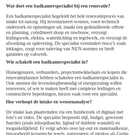
Wat doet een badkamerspecialist bij een renovatie?
Een badkamerspecialist begeleidt het hele renovatieproces van
intake tot nazorg. Hij inventariseert wensen, voert technisch
onderzoek en opmetingen uit, maakt een gedetailleerde offerte
en planning, coördineert sloop en ruwbouw, verzorgt
leidingwerk, elektra, waterdichting en tegelwerk, en verzorgt de
afwerking en oplevering. De specialist vermindert risico’s zoals
lekkages, zorgt voor naleving van NEN-normen en biedt
garanties op vakwerk.
Wie schakelt een badkamerspecialist in?
Huiseigenaren, verhuurders, projectontwikkelaars en kopers die
renovatieplannen hebben schakelen een badkamerspecialist in.
Ook mensen die levensloopbestendig of energiezuinig willen
renoveren, of wie te maken heeft met complexe leidingen en
constructieve beperkingen, kiezen vaak voor een specialist.
Hoe verloopt de intake en wensenanalyse?
De intake kan plaatsvinden via een huisbezoek of digitaal met
foto’s en video. De specialist bespreekt stijl, budget, gewenste
functies (zoals inloopdouche, ligbad of dubbele wastafel) en
toegankelijkheid. Er volgt advies over lay-out en materiaalkeuze,
bijvoorbeeld keramische tegels, natuursteen of merken als Grohe