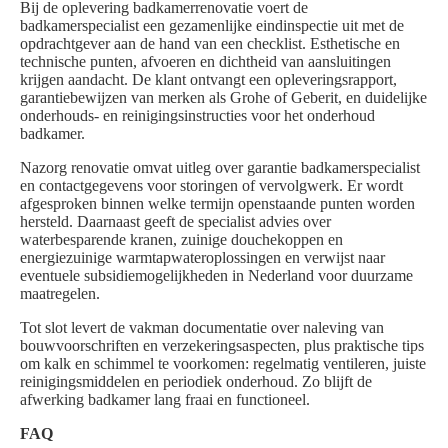
Bij de oplevering badkamerrenovatie voert de
badkamerspecialist een gezamenlijke eindinspectie uit met de
opdrachtgever aan de hand van een checklist. Esthetische en
technische punten, afvoeren en dichtheid van aansluitingen
krijgen aandacht. De klant ontvangt een opleveringsrapport,
garantiebewijzen van merken als Grohe of Geberit, en duidelijke
onderhouds- en reinigingsinstructies voor het onderhoud
badkamer.
Nazorg renovatie omvat uitleg over garantie badkamerspecialist
en contactgegevens voor storingen of vervolgwerk. Er wordt
afgesproken binnen welke termijn openstaande punten worden
hersteld. Daarnaast geeft de specialist advies over
waterbesparende kranen, zuinige douchekoppen en
energiezuinige warmtapwateroplossingen en verwijst naar
eventuele subsidiemogelijkheden in Nederland voor duurzame
maatregelen.
Tot slot levert de vakman documentatie over naleving van
bouwvoorschriften en verzekeringsaspecten, plus praktische tips
om kalk en schimmel te voorkomen: regelmatig ventileren, juiste
reinigingsmiddelen en periodiek onderhoud. Zo blijft de
afwerking badkamer lang fraai en functioneel.
FAQ