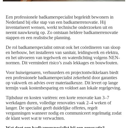
Een professionele badkamerspecialist begeleidt bewoners in
Nederland bij elke stap van een badkamerrenovatie. Hij
inventariseert wensen, werkt technische onderzoeken uit en
neemt nauwkeurig op. Zo ontstaan heldere badkamerrenovatie
stappen en een realistische planning.
De rol badkamerspecialist omvat ook het coördineren van sloop
en herbouw, het installeren van sanitair, leidingwerk en elektra,
en het uitvoeren van tegelwerk en waterdichting volgens NEN-
normen. Dit vermindert risico’s zoals lekkages en bouwfouten.
Voor huiseigenaren, verhuurders en projectontwikkelaars biedt
een professionele badkamerspecialist zekerheid door garanties
op vakwerk en advies over materiaalkeuze. Dit levert op lange
termijn vaak kostenbesparing en voldoet aan lokale regelgeving.
Tijdsduur en kosten variëren: een korte renovatie kan 3–7
werkdagen duren, volledige renovaties vaak 2–4 weken of
langer. De specialist geeft duidelijke offertes, regelt
vergunningen wanneer nodig en communiceert regelmatig zodat
de klant weet wat te verwachten.
Wat doet een badkamerspecialist bij een renovatie?