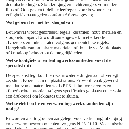
deurafscheidingen. Stofafzuiging en luchtreinigers verminderen
fijnstof. Ook gelden tijdelijke leefregels voor bewoners en
veiligheidsmaatregelen conform Arbowetgeving.
Wat gebeurt er met het sloopafval?
Bouwafval wordt gesorteerd: tegels, keramiek, hout, metalen en
sloopbeton apart. Er wordt samengewerkt met erkende
afvoerders en milieustraten volgens gemeentelijke regels.
Hergebruik van bruikbare materialen of donatie via Marktplaats
of kringloop behoort tot de mogelijkheden.
Welke loodgieters- en leidingwerkzaamheden voert de
specialist uit?
De specialist legt koud- en warmwaterleidingen aan of verlegt
ze, sluit afvoeren aan en plaatst sifons. Er wordt vaak gewerkt
met duurzame materialen zoals PEX. Inbouwreservoirs en
afvoerbochten worden volgens specificaties geplaatst en er volgt
een drukproef om lekkages uit te sluiten.
Welke elektrische en verwarmingswerkzaamheden zijn
nodig?
Er worden aparte groepen aangelegd voor verlichting, afzuiging
en verwarmingscomponenten, volgens NEN 1010. Mechanische
ventilatie of warmteterugwinning wordt geplaatst en