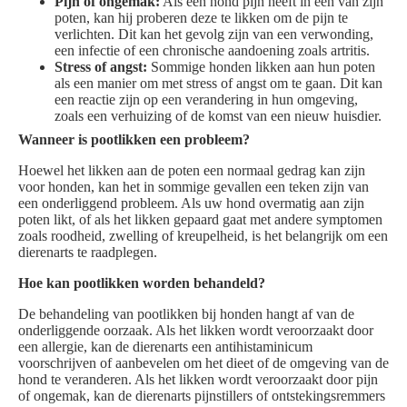
Pijn of ongemak:
Als een hond pijn heeft in een van zijn
poten, kan hij proberen deze te likken om de pijn te
verlichten. Dit kan het gevolg zijn van een verwonding,
een infectie of een chronische aandoening zoals artritis.
Stress of angst:
Sommige honden likken aan hun poten
als een manier om met stress of angst om te gaan. Dit kan
een reactie zijn op een verandering in hun omgeving,
zoals een verhuizing of de komst van een nieuw huisdier.
Wanneer is pootlikken een probleem?
Hoewel het likken aan de poten een normaal gedrag kan zijn
voor honden, kan het in sommige gevallen een teken zijn van
een onderliggend probleem. Als uw hond overmatig aan zijn
poten likt, of als het likken gepaard gaat met andere symptomen
zoals roodheid, zwelling of kreupelheid, is het belangrijk om een
dierenarts te raadplegen.
Hoe kan pootlikken worden behandeld?
De behandeling van pootlikken bij honden hangt af van de
onderliggende oorzaak. Als het likken wordt veroorzaakt door
een allergie, kan de dierenarts een antihistaminicum
voorschrijven of aanbevelen om het dieet of de omgeving van de
hond te veranderen. Als het likken wordt veroorzaakt door pijn
of ongemak, kan de dierenarts pijnstillers of ontstekingsremmers