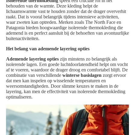
Isolerende thermokleding
speelt een cruciale rol in het
behouden van de warmte. Deze kleding helpt de
lichaamswarmte vast te houden zonder dat de drager oververhit
raakt. Dat is vooral belangrijk tijdens intensieve activiteiten,
waar zweten kan optreden. Merken zoals The North Face en
Patagonia bieden hoogwaardige isolerende thermokleding die
ademend is en perfect aansluit bij de behoeften van avontuurlijke
buitenactiviteiten.
Het belang van ademende layering opties
Ademende layering opties
zijn minstens zo belangrijk als
isolerende lagen. Een goede luchtdoorlatendheid helpt om vocht
af te voeren, waardoor de drager droog en comfortabel blijft. De
combinatie van verschillende
winterse basislagen
zorgt ervoor
dat men kan inspelen op wisselende temperaturen en
weersomstandigheden. Door slimme keuzes te maken in de
layering, kan men de effectiviteit van isolerende thermokleding
optimaliseren.