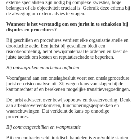
externe specialisten zijn nodig bij complexe kwesties, hoge
belangen of als objectiviteit cruciaal is. Gebruik deze criteria bij
de afweging om extern advies te vragen.
Wanneer is het verstandig om een jurist in te schakelen bij
disputes en procedures?
Bij geschillen en procedures verdient elke organisatie snelle en
doordachte actie. Een jurist bij geschillen biedt een
risicobeoordeling, helpt bewijsmateriaal te ordenen en kiest de
juiste tactiek om kosten en reputatieschade te beperken.
Bij ontslagzaken en arbeidsconflicten
Voorafgaand aan een ontslagbesluit voert een ontslagprocedure
jurist een risicoanalyse uit. Zij wegen kans van slagen bij de
kantonrechter af en berekenen mogelijke transitievergoedingen.
De jurist adviseert over bewijsopbouw en dossiervoering. Denk
aan arbeidsovereenkomsten, functioneringsgesprekken en
waarschuwingen. Dat verkleint de kans op onnodige
procedures.
Bij contractgeschillen en wanprestatie
Bij een contractgeschil juridisch handelen is zorgvuldig starten