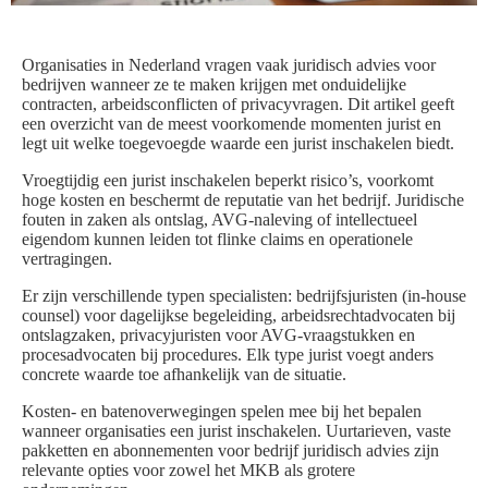
Organisaties in Nederland vragen vaak juridisch advies voor
bedrijven wanneer ze te maken krijgen met onduidelijke
contracten, arbeidsconflicten of privacyvragen. Dit artikel geeft
een overzicht van de meest voorkomende momenten jurist en
legt uit welke toegevoegde waarde een jurist inschakelen biedt.
Vroegtijdig een jurist inschakelen beperkt risico’s, voorkomt
hoge kosten en beschermt de reputatie van het bedrijf. Juridische
fouten in zaken als ontslag, AVG-naleving of intellectueel
eigendom kunnen leiden tot flinke claims en operationele
vertragingen.
Er zijn verschillende typen specialisten: bedrijfsjuristen (in‑house
counsel) voor dagelijkse begeleiding, arbeidsrechtadvocaten bij
ontslagzaken, privacyjuristen voor AVG-vraagstukken en
procesadvocaten bij procedures. Elk type jurist voegt anders
concrete waarde toe afhankelijk van de situatie.
Kosten‑ en batenoverwegingen spelen mee bij het bepalen
wanneer organisaties een jurist inschakelen. Uurtarieven, vaste
pakketten en abonnementen voor bedrijf juridisch advies zijn
relevante opties voor zowel het MKB als grotere