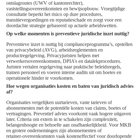
ontslagroutes (UWV of kantonrechter),
vaststellingsovereenkomsten en bewijsopbouw. Vroegtijdige
consultatie beperkt het risico op dure procedures,
transitievergoedingen en reputatieschade en zorgt voor een
doordachte strategie gebaseerd op actuele arbeidswetten.
Op welke momenten is preventieve juridische inzet nuttig?
Preventieve inzet is nuttig bij complianceprogramma’s, opstellen
van privacybeleid (AVG), arbeidsreglementen en
productregelgeving. Privacyjuristen helpen met
verwerkersovereenkomsten, DPIA’s en datalekprocedures.
Juristen vertalen regelgeving naar praktische beleidsregels,
trainen personeel en voeren interne audits uit om boetes en
operationele hinder te voorkomen.
Hoe wegen organisaties kosten en baten van juridisch advies
af?
Organisaties vergelijken uurtarieven, vaste tarieven of
abonnementen met de potentiële kosten van claims, boetes of
vertragingen. Preventief advies voorkomt vaak hogere uitgaven
later. Criteria om extern in te schakelen zijn complexiteit,
belangenhoogte en behoefte aan onafhankelijkheid. Voor MKB
en grotere ondernemingen zijn abonnementen of
retainer‑overeenkomsten vaak kosteneffectief voor doorlopende