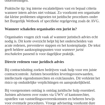
ondernemingen.
Praktische tip: leg interne escalatielijnen vast en bepaal criteria
wanneer intern advies niet volstaat. Zo voorkomt een organisatie
dat kleine problemen uitgroeien tot juridische procedures onder
het Burgerlijk Wetboek of specifieke regelgeving zoals de AVG.
Wanneer schakelen organisaties een jurist in?
Organisaties vragen zich vaak af wanneer juristisch advies echt
nodig is. Dit korte overzicht helpt bij het onderscheiden van
acute redenen, preventieve stappen en het kostenplaatje. De tekst
geeft heldere aanknopingspunten voor
wanneer jurist
inschakelen
passend is voor dagelijkse praktijk.
Directe redenen voor juridisch advies
Bij contractsluiting zoeken bedrijven vaak hulp voor een juiste
contractcontrole. Juristen beoordelen leveringsvoorwaarden,
intellectuele eigendomsrechten en exitclausules. Dit verkleint het
risico op onduidelijke verplichtingen en aansprakelijkheid.
Bij voorgenomen ontslag is ontslag juridische hulp essentieel.
Juristen adviseren over routes via UWV of kantonrechter,
opstellen van vaststellingsovereenkomsten en beheren bewijs
voor eventuele procedures. Vroege advisering voorkomt dure