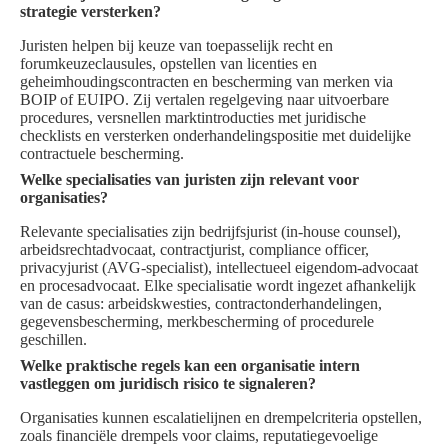
strategie versterken?
Juristen helpen bij keuze van toepasselijk recht en
forumkeuzeclausules, opstellen van licenties en
geheimhoudingscontracten en bescherming van merken via
BOIP of EUIPO. Zij vertalen regelgeving naar uitvoerbare
procedures, versnellen marktintroducties met juridische
checklists en versterken onderhandelingspositie met duidelijke
contractuele bescherming.
Welke specialisaties van juristen zijn relevant voor
organisaties?
Relevante specialisaties zijn bedrijfsjurist (in‑house counsel),
arbeidsrechtadvocaat, contractjurist, compliance officer,
privacyjurist (AVG‑specialist), intellectueel eigendom‑advocaat
en procesadvocaat. Elke specialisatie wordt ingezet afhankelijk
van de casus: arbeidskwesties, contractonderhandelingen,
gegevensbescherming, merkbescherming of procedurele
geschillen.
Welke praktische regels kan een organisatie intern
vastleggen om juridisch risico te signaleren?
Organisaties kunnen escalatielijnen en drempelcriteria opstellen,
zoals financiële drempels voor claims, reputatiegevoelige