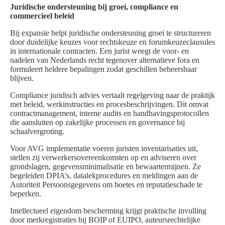
Juridische ondersteuning bij groei, compliance en
commercieel beleid
Bij expansie helpt juridische ondersteuning groei te structureren
door duidelijke keuzes voor rechtskeuze en forumkeuzeclausules
in internationale contracten. Een jurist weegt de voor- en
nadelen van Nederlands recht tegenover alternatieve fora en
formuleert heldere bepalingen zodat geschillen beheersbaar
blijven.
Compliance juridisch advies vertaalt regelgeving naar de praktijk
met beleid, werkinstructies en procesbeschrijvingen. Dit omvat
contractmanagement, interne audits en handhavingsprotocollen
die aansluiten op zakelijke processen en governance bij
schaalvergroting.
Voor AVG implementatie voeren juristen inventarisaties uit,
stellen zij verwerkersovereenkomsten op en adviseren over
grondslagen, gegevensminimalisatie en bewaartermijnen. Ze
begeleiden DPIA’s, datalekprocedures en meldingen aan de
Autoriteit Persoonsgegevens om boetes en reputatieschade te
beperken.
Intellectueel eigendom bescherming krijgt praktische invulling
door merkregistraties bij BOIP of EUIPO, auteursrechtelijke