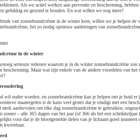
verkleinen. Als we actief werken aan preventie en bescherming, hebbe
aren gelukkig en gezond te houden. En wat willen we nog meer?
bruik van zonnebrandcrème in de winter kent, willen we je helpen de v
onnebrandcrème, het zo nodig opnieuw aanbrengen van zonnebrandcrème
ndcrème in de winter
 genoeg serieuze redenen waarom je in de winter zonnebrandcrème zou
 en bescherming. Maar wat zijn enkele van de andere voordelen van het
er?
veroudering
nd wil ouder worden, en zonnebrandcrème kan je helpen om je huid er j
entieve maatregelen is de kans veel groter dat je eindigt met een besc
 sterk aanbevolen om elke dag zonnebrandcrème te gebruiken, ongeacht
e en zomer – alle 365 dagen van het jaar (of 366 als het een schrikkeljaa
elijks voor dat je de blootgestelde delen van je lichaam goed insmeert
is kwetsbaar.
eerd