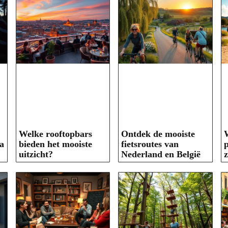
Welke rooftopbars
Ontdek de mooiste
W
a
bieden het mooiste
fietsroutes van
p
uitzicht?
Nederland en België