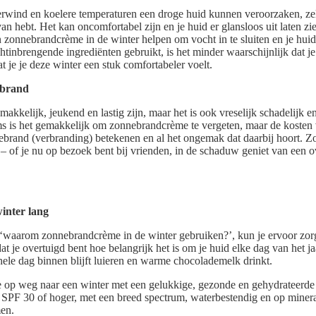
rwind en koelere temperaturen een droge huid kunnen veroorzaken, zelf
 van hebt. Het kan oncomfortabel zijn en je huid er glansloos uit laten zi
 zonnebrandcrème in de winter helpen om vocht in te sluiten en je huid
inbrengende ingrediënten gebruikt, is het minder waarschijnlijk dat je 
t je je deze winter een stuk comfortabeler voelt.
ebrand
akkelijk, jeukend en lastig zijn, maar het is ook vreselijk schadelijk e
s is het gemakkelijk om zonnebrandcrème te vergeten, maar de kosten
nebrand (verbranding) betekenen en al het ongemak dat daarbij hoort. Zor
– of je nu op bezoek bent bij vrienden, in de schaduw geniet van een o
inter lang
‘waarom zonnebrandcrème in de winter gebruiken?’, kun je ervoor zorg
 je overtuigd bent hoe belangrijk het is om je huid elke dag van het j
 hele dag binnen blijft luieren en warme chocolademelk drinkt.
e op weg naar een winter met een gelukkige, gezonde en gehydrateerde 
PF 30 of hoger, met een breed spectrum, waterbestendig en op minerale
men.