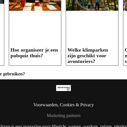
Hoe organiseer je een
Welke klimparken
O
pubquiz thuis?
zijn geschikt voor
m
avonturiers?
s
r gebruiken?
Voorwaarden, Cookies & Privacy
Marketing partners
lezen is een magazine over lifestyle, wonen, werken, reizen, plezie