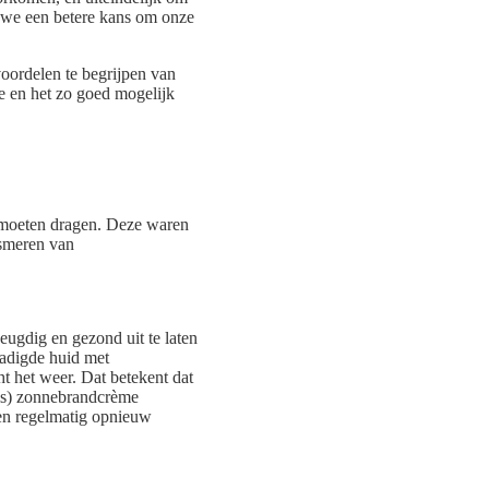
n we een betere kans om onze
oordelen te begrijpen van
 en het zo goed mogelijk
 moeten dragen. Deze waren
 smeren van
eugdig en gezond uit te laten
hadigde huid met
 het weer. Dat betekent dat
r is) zonnebrandcrème
 en regelmatig opnieuw