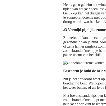
Het is geen geheim dat winte
tijden van het jaar geen last
Gelukkig kan het dragen van
je zonnebrandcrème met vocht
droog wordt, wat betekent da
#3 Vermijd pijnlijke zonn
Zonnebrand kan uiterst ongem
gezondheid van je huid. Som
of zelfs langer pijnlijke zon
zonnebrandcrème bij je hebt 
pauze neemt van het skiën.
Bescherm je huid de hele w
Nu je het antwoord weet op 
beschermd bent. We hopen dat
het weer buiten, of als je de
Met bovenstaande tips ben j
zonnebrandcrème koopt met S
hele jaar door kunt bescher