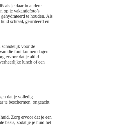
s als je daar in andere
en op je vakantiefoto’s.
 gehydrateerd te houden. Als
huid schraal, geïrriteerd en
n schadelijk voor de
 van die fout kunnen dagen
g ervoor dat je altijd
verheerlijke lunch of een
en dat je volledig
aar te beschermen, ongeacht
huid. Zorg ervoor dat je een
 basis, zodat je je huid het