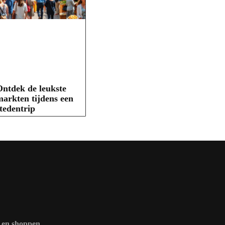
ntdek de leukste
arkten tijdens een
tedentrip
r en shoppen