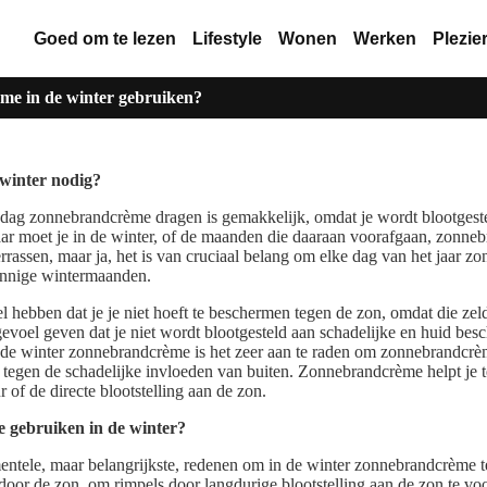
Goed om te lezen
Lifestyle
Wonen
Werken
Plezie
e in de winter gebruiken?
winter nodig?
 dag zonnebrandcrème dragen is gemakkelijk, omdat je wordt blootgeste
aar moet je in de winter, of de maanden die daaraan voorafgaan, zonn
rrassen, maar ja, het is van cruciaal belang om elke dag van het jaar 
zonnige wintermaanden.
el hebben dat je je niet hoeft te beschermen tegen de zon, omdat die ze
evoel geven dat je niet wordt blootgesteld aan schadelijke en huid bes
 de winter zonnebrandcrème is het zeer aan te raden om zonnebrandcrèm
 tegen de schadelijke invloeden van buiten. Zonnebrandcrème helpt je 
 of de directe blootstelling aan de zon.
gebruiken in de winter?
ntele, maar belangrijkste, redenen om in de winter zonnebrandcrème te
oor de zon, om rimpels door langdurige blootstelling aan de zon te vo