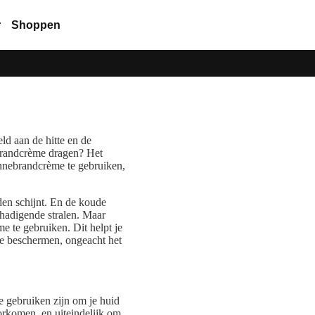
r
Shoppen
ld aan de hitte en de
ebrandcrème dragen? Het
zonnebrandcrème te gebruiken,
lden schijnt. En de koude
chadigende stralen. Maar
e te gebruiken. Dit helpt je
te beschermen, ongeacht het
 gebruiken zijn om je huid
orkomen, en uiteindelijk om