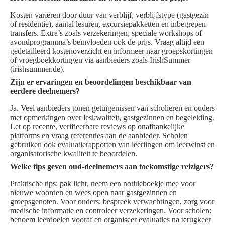
Kosten variëren door duur van verblijf, verblijfstype (gastgezin
of residentie), aantal lesuren, excursiepakketten en inbegrepen
transfers. Extra’s zoals verzekeringen, speciale workshops of
avondprogramma’s beïnvloeden ook de prijs. Vraag altijd een
gedetailleerd kostenoverzicht en informeer naar groepskortingen
of vroegboekkortingen via aanbieders zoals IrishSummer
(irishsummer.de).
Zijn er ervaringen en beoordelingen beschikbaar van
eerdere deelnemers?
Ja. Veel aanbieders tonen getuigenissen van scholieren en ouders
met opmerkingen over leskwaliteit, gastgezinnen en begeleiding.
Let op recente, verifieerbare reviews op onafhankelijke
platforms en vraag referenties aan de aanbieder. Scholen
gebruiken ook evaluatierapporten van leerlingen om leerwinst en
organisatorische kwaliteit te beoordelen.
Welke tips geven oud-deelnemers aan toekomstige reizigers?
Praktische tips: pak licht, neem een notitieboekje mee voor
nieuwe woorden en wees open naar gastgezinnen en
groepsgenoten. Voor ouders: bespreek verwachtingen, zorg voor
medische informatie en controleer verzekeringen. Voor scholen:
benoem leerdoelen vooraf en organiseer evaluaties na terugkeer