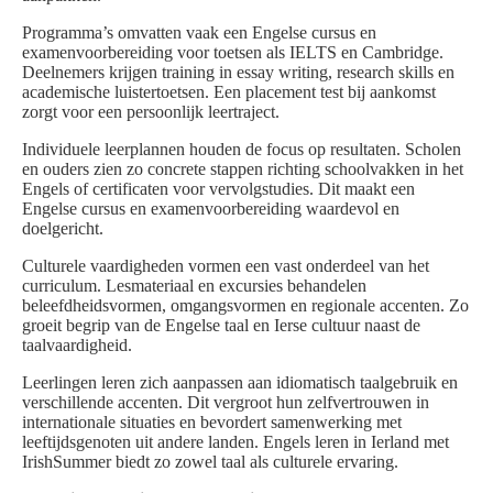
Programma’s omvatten vaak een Engelse cursus en
examenvoorbereiding voor toetsen als IELTS en Cambridge.
Deelnemers krijgen training in essay writing, research skills en
academische luistertoetsen. Een placement test bij aankomst
zorgt voor een persoonlijk leertraject.
Individuele leerplannen houden de focus op resultaten. Scholen
en ouders zien zo concrete stappen richting schoolvakken in het
Engels of certificaten voor vervolgstudies. Dit maakt een
Engelse cursus en examenvoorbereiding waardevol en
doelgericht.
Culturele vaardigheden vormen een vast onderdeel van het
curriculum. Lesmateriaal en excursies behandelen
beleefdheidsvormen, omgangsvormen en regionale accenten. Zo
groeit begrip van de Engelse taal en Ierse cultuur naast de
taalvaardigheid.
Leerlingen leren zich aanpassen aan idiomatisch taalgebruik en
verschillende accenten. Dit vergroot hun zelfvertrouwen in
internationale situaties en bevordert samenwerking met
leeftijdsgenoten uit andere landen. Engels leren in Ierland met
IrishSummer biedt zo zowel taal als culturele ervaring.