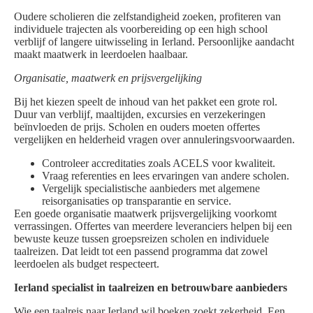
Oudere scholieren die zelfstandigheid zoeken, profiteren van
individuele trajecten als voorbereiding op een high school
verblijf of langere uitwisseling in Ierland. Persoonlijke aandacht
maakt maatwerk in leerdoelen haalbaar.
Organisatie, maatwerk en prijsvergelijking
Bij het kiezen speelt de inhoud van het pakket een grote rol.
Duur van verblijf, maaltijden, excursies en verzekeringen
beïnvloeden de prijs. Scholen en ouders moeten offertes
vergelijken en helderheid vragen over annuleringsvoorwaarden.
Controleer accreditaties zoals ACELS voor kwaliteit.
Vraag referenties en lees ervaringen van andere scholen.
Vergelijk specialistische aanbieders met algemene
reisorganisaties op transparantie en service.
Een goede organisatie maatwerk prijsvergelijking voorkomt
verrassingen. Offertes van meerdere leveranciers helpen bij een
bewuste keuze tussen groepsreizen scholen en individuele
taalreizen. Dat leidt tot een passend programma dat zowel
leerdoelen als budget respecteert.
Ierland specialist in taalreizen en betrouwbare aanbieders
Wie een taalreis naar Ierland wil boeken zoekt zekerheid. Een