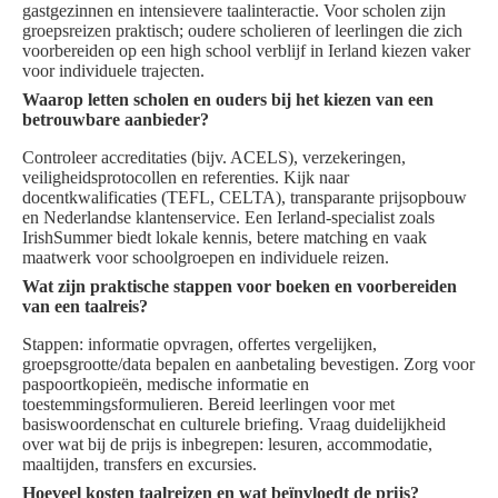
gastgezinnen en intensievere taalinteractie. Voor scholen zijn
groepsreizen praktisch; oudere scholieren of leerlingen die zich
voorbereiden op een high school verblijf in Ierland kiezen vaker
voor individuele trajecten.
Waarop letten scholen en ouders bij het kiezen van een
betrouwbare aanbieder?
Controleer accreditaties (bijv. ACELS), verzekeringen,
veiligheidsprotocollen en referenties. Kijk naar
docentkwalificaties (TEFL, CELTA), transparante prijsopbouw
en Nederlandse klantenservice. Een Ierland-specialist zoals
IrishSummer biedt lokale kennis, betere matching en vaak
maatwerk voor schoolgroepen en individuele reizen.
Wat zijn praktische stappen voor boeken en voorbereiden
van een taalreis?
Stappen: informatie opvragen, offertes vergelijken,
groepsgrootte/data bepalen en aanbetaling bevestigen. Zorg voor
paspoortkopieën, medische informatie en
toestemmingsformulieren. Bereid leerlingen voor met
basiswoordenschat en culturele briefing. Vraag duidelijkheid
over wat bij de prijs is inbegrepen: lesuren, accommodatie,
maaltijden, transfers en excursies.
Hoeveel kosten taalreizen en wat beïnvloedt de prijs?