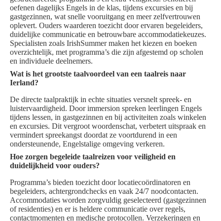
oefenen dagelijks Engels in de klas, tijdens excursies en bij
gastgezinnen, wat snelle vooruitgang en meer zelfvertrouwen
oplevert. Ouders waarderen toezicht door ervaren begeleiders,
duidelijke communicatie en betrouwbare accommodatiekeuzes.
Specialisten zoals IrishSummer maken het kiezen en boeken
overzichtelijk, met programma’s die zijn afgestemd op scholen
en individuele deelnemers.
Wat is het grootste taalvoordeel van een taalreis naar
Ierland?
De directe taalpraktijk in echte situaties versnelt spreek- en
luistervaardigheid. Door immersion spreken leerlingen Engels
tijdens lessen, in gastgezinnen en bij activiteiten zoals winkelen
en excursies. Dit vergroot woordenschat, verbetert uitspraak en
vermindert spreekangst doordat ze voortdurend in een
ondersteunende, Engelstalige omgeving verkeren.
Hoe zorgen begeleide taalreizen voor veiligheid en
duidelijkheid voor ouders?
Programma’s bieden toezicht door locatiecoördinatoren en
begeleiders, achtergrondchecks en vaak 24/7 noodcontacten.
Accommodaties worden zorgvuldig geselecteerd (gastgezinnen
of residenties) en er is heldere communicatie over regels,
contactmomenten en medische protocollen. Verzekeringen en