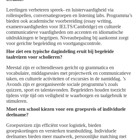
Leerlingen verbeteren spreek- en luistervaardigheid via
rollenspellen, conversatiegroepen en listening labs. Programma’s
bieden ook academische voorbereiding (essay writing,
examenvaardigheden voor IELTS/Cambridge) en culturele
communicatieve vaardigheden om accenten en idiomatische
uitdrukkingen te begrijpen. Niveaubepaling bij aankomst zorgt
voor gerichte begeleiding en voortgangscontrole.
Hoe ziet een typische dagindeling eruit bij begeleide
taalreizen voor scholieren?
Meestal zijn er ochtendlessen gericht op grammatica en
vocabulaire, middagsessies met projectwerk en communicatieve
taken, en culturele activiteiten of excursies in de namiddag. ’s
Avonds zijn er georganiseerde sociale programma’s zoals
quizzen, sport en talentavonden. Begeleiders houden toezicht
tijdens vrije tijd om veiligheid te waarborgen en taalgebruik te
stimuleren.
Moet een school kiezen voor een groepsreis of individuele
deelname?
Groepsreizen zijn efficiënt voor logistiek, bieden
groepskortingen en versterken teambuilding. Individuele
deelnames bieden meer maatwerk, persoonlijke matching met