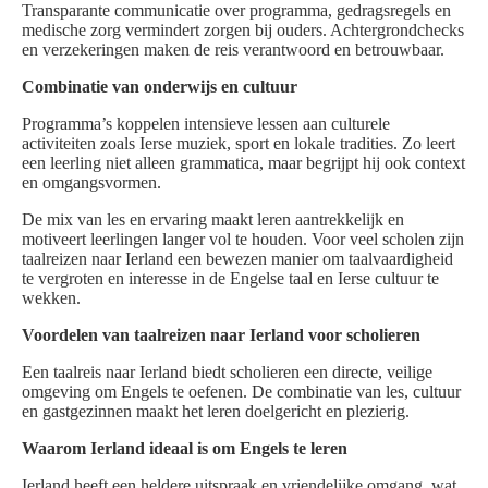
Transparante communicatie over programma, gedragsregels en
medische zorg vermindert zorgen bij ouders. Achtergrondchecks
en verzekeringen maken de reis verantwoord en betrouwbaar.
Combinatie van onderwijs en cultuur
Programma’s koppelen intensieve lessen aan culturele
activiteiten zoals Ierse muziek, sport en lokale tradities. Zo leert
een leerling niet alleen grammatica, maar begrijpt hij ook context
en omgangsvormen.
De mix van les en ervaring maakt leren aantrekkelijk en
motiveert leerlingen langer vol te houden. Voor veel scholen zijn
taalreizen naar Ierland een bewezen manier om taalvaardigheid
te vergroten en interesse in de Engelse taal en Ierse cultuur te
wekken.
Voordelen van taalreizen naar Ierland voor scholieren
Een taalreis naar Ierland biedt scholieren een directe, veilige
omgeving om Engels te oefenen. De combinatie van les, cultuur
en gastgezinnen maakt het leren doelgericht en plezierig.
Waarom Ierland ideaal is om Engels te leren
Ierland heeft een heldere uitspraak en vriendelijke omgang, wat