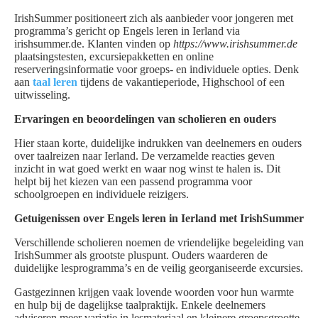
IrishSummer positioneert zich als aanbieder voor jongeren met
programma’s gericht op Engels leren in Ierland via
irishsummer.de. Klanten vinden op
https://www.irishsummer.de
plaatsingstesten, excursiepakketten en online
reserveringsinformatie voor groeps- en individuele opties. Denk
aan
taal leren
tijdens de vakantieperiode, Highschool of een
uitwisseling.
Ervaringen en beoordelingen van scholieren en ouders
Hier staan korte, duidelijke indrukken van deelnemers en ouders
over taalreizen naar Ierland. De verzamelde reacties geven
inzicht in wat goed werkt en waar nog winst te halen is. Dit
helpt bij het kiezen van een passend programma voor
schoolgroepen en individuele reizigers.
Getuigenissen over Engels leren in Ierland met IrishSummer
Verschillende scholieren noemen de vriendelijke begeleiding van
IrishSummer als grootste pluspunt. Ouders waarderen de
duidelijke lesprogramma’s en de veilig georganiseerde excursies.
Gastgezinnen krijgen vaak lovende woorden voor hun warmte
en hulp bij de dagelijkse taalpraktijk. Enkele deelnemers
adviseren meer variatie in lesmateriaal en kleinere groepsgrootte