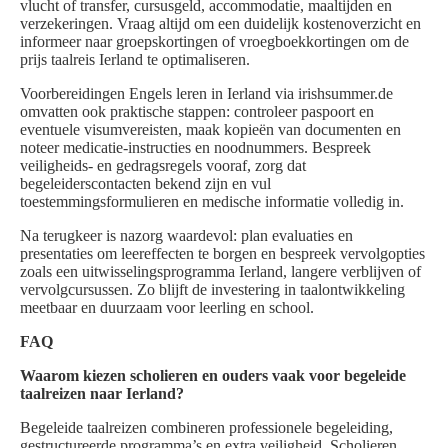
vlucht of transfer, cursusgeld, accommodatie, maaltijden en
verzekeringen. Vraag altijd om een duidelijk kostenoverzicht en
informeer naar groepskortingen of vroegboekkortingen om de
prijs taalreis Ierland te optimaliseren.
Voorbereidingen Engels leren in Ierland via irishsummer.de
omvatten ook praktische stappen: controleer paspoort en
eventuele visumvereisten, maak kopieën van documenten en
noteer medicatie-instructies en noodnummers. Bespreek
veiligheids- en gedragsregels vooraf, zorg dat
begeleiderscontacten bekend zijn en vul
toestemmingsformulieren en medische informatie volledig in.
Na terugkeer is nazorg waardevol: plan evaluaties en
presentaties om leereffecten te borgen en bespreek vervolgopties
zoals een uitwisselingsprogramma Ierland, langere verblijven of
vervolgcursussen. Zo blijft de investering in taalontwikkeling
meetbaar en duurzaam voor leerling en school.
FAQ
Waarom kiezen scholieren en ouders vaak voor begeleide
taalreizen naar Ierland?
Begeleide taalreizen combineren professionele begeleiding,
gestructureerde programma’s en extra veiligheid. Scholieren