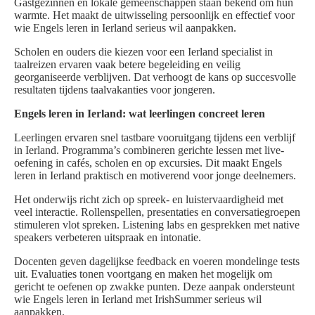
Gastgezinnen en lokale gemeenschappen staan bekend om hun
warmte. Het maakt de uitwisseling persoonlijk en effectief voor
wie Engels leren in Ierland serieus wil aanpakken.
Scholen en ouders die kiezen voor een Ierland specialist in
taalreizen ervaren vaak betere begeleiding en veilig
georganiseerde verblijven. Dat verhoogt de kans op succesvolle
resultaten tijdens taalvakanties voor jongeren.
Engels leren in Ierland: wat leerlingen concreet leren
Leerlingen ervaren snel tastbare vooruitgang tijdens een verblijf
in Ierland. Programma’s combineren gerichte lessen met live-
oefening in cafés, scholen en op excursies. Dit maakt Engels
leren in Ierland praktisch en motiverend voor jonge deelnemers.
Het onderwijs richt zich op spreek- en luistervaardigheid met
veel interactie. Rollenspellen, presentaties en conversatiegroepen
stimuleren vlot spreken. Listening labs en gesprekken met native
speakers verbeteren uitspraak en intonatie.
Docenten geven dagelijkse feedback en voeren mondelinge tests
uit. Evaluaties tonen voortgang en maken het mogelijk om
gericht te oefenen op zwakke punten. Deze aanpak ondersteunt
wie Engels leren in Ierland met IrishSummer serieus wil
aanpakken.