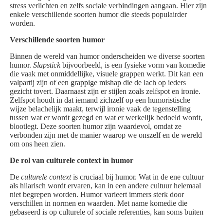
stress verlichten en zelfs sociale verbindingen aangaan. Hier zijn
enkele verschillende soorten humor die steeds populairder
worden.
Verschillende soorten humor
Binnen de wereld van humor onderscheiden we diverse soorten
humor.
Slapstick
bijvoorbeeld, is een fysieke vorm van komedie
die vaak met onmiddellijke, visuele grappen werkt. Dit kan een
valpartij zijn of een grappige mishap die de lach op ieders
gezicht tovert. Daarnaast zijn er stijlen zoals zelfspot en ironie.
Zelfspot houdt in dat iemand zichzelf op een humoristische
wijze belachelijk maakt, terwijl ironie vaak de tegenstelling
tussen wat er wordt gezegd en wat er werkelijk bedoeld wordt,
blootlegt. Deze soorten humor zijn waardevol, omdat ze
verbonden zijn met de manier waarop we onszelf en de wereld
om ons heen zien.
De rol van culturele context in humor
De
culturele context
is cruciaal bij humor. Wat in de ene cultuur
als hilarisch wordt ervaren, kan in een andere cultuur helemaal
niet begrepen worden. Humor varieert immers sterk door
verschillen in normen en waarden. Met name komedie die
gebaseerd is op culturele of sociale referenties, kan soms buiten