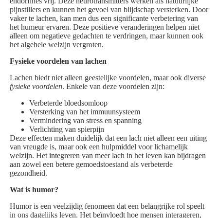
endorfines vrij. Deze neurotransmitters werken als natuurlijke
pijnstillers en kunnen het gevoel van blijdschap versterken. Door
vaker te lachen, kan men dus een significante verbetering van
het humeur ervaren. Deze positieve veranderingen helpen niet
alleen om negatieve gedachten te verdringen, maar kunnen ook
het algehele welzijn vergroten.
Fysieke voordelen van lachen
Lachen biedt niet alleen geestelijke voordelen, maar ook diverse
fysieke voordelen
. Enkele van deze voordelen zijn:
Verbeterde bloedsomloop
Versterking van het immuunsysteem
Vermindering van stress en spanning
Verlichting van spierpijn
Deze effecten maken duidelijk dat een lach niet alleen een uiting
van vreugde is, maar ook een hulpmiddel voor lichamelijk
welzijn. Het integreren van meer lach in het leven kan bijdragen
aan zowel een betere gemoedstoestand als verbeterde
gezondheid.
Wat is humor?
Humor is een veelzijdig fenomeen dat een belangrijke rol speelt
in ons dagelijks leven. Het beïnvloedt hoe mensen interageren,