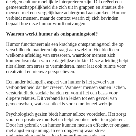
de eigen cultuur moeilijk te interpreteren zijn. Dit creëert een
gemeenschappelijkheid die zich uit in grappen en situaties die
mensen met een vergelijkbare achtergrond aanspreken. Humor
verbindt mensen, maar de context waarin zij zich bevinden,
bepaalt hoe deze humor wordt ontvangen.
Waarom werkt humor als ontspanningstool?
Humor functioneert als een krachtige ontspanningstool die op
verschillende manieren bijdraagt aan welzijn. Het biedt een
welkome afleiding van stressoren, waardoor mensen zich
kunnen losmaken van de dagelijkse drukte. Deze afleiding helpt
niet alleen om stress te verminderen, maar laat ook ruimte voor
creativiteit en nieuwe perspectieven.
Een ander belangrijk aspect van humor is het gevoel van
verbondenheid dat het creëert. Wanneer mensen samen lachen,
versterkt dit de sociale banden en vormt het een basis voor
diepere relaties. Dit verband kan leiden tot een gevoel van
gemeenschap, wat essentieel is voor emotioneel welzijn.
Psychologisch gezien biedt humor talloze voordelen. Het zorgt
voor een positieve mindset en helpt emoties beter te reguleren.
Door het gebruik van humor kunnen mensen effectiever omgaan
met angst en spanning. In een omgeving waar stress
ondersteuning nodig is, kan humor fungeren als een