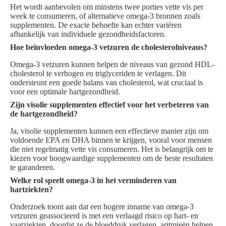
Het wordt aanbevolen om minstens twee porties vette vis per
week te consumeren, of alternatieve omega-3 bronnen zoals
supplementen. De exacte behoefte kan echter variëren
afhankelijk van individuele gezondheidsfactoren.
Hoe beïnvloeden omega-3 vetzuren de cholesterolniveaus?
Omega-3 vetzuren kunnen helpen de niveaus van gezond HDL-
cholesterol te verhogen en triglyceriden te verlagen. Dit
ondersteunt een goede balans van cholesterol, wat cruciaal is
voor een optimale hartgezondheid.
Zijn visolie supplementen effectief voor het verbeteren van
de hartgezondheid?
Ja, visolie supplementen kunnen een effectieve manier zijn om
voldoende EPA en DHA binnen te krijgen, vooral voor mensen
die niet regelmatig vette vis consumeren. Het is belangrijk om te
kiezen voor hoogwaardige supplementen om de beste resultaten
te garanderen.
Welke rol speelt omega-3 in het verminderen van
hartziekten?
Onderzoek toont aan dat een hogere inname van omega-3
vetzuren geassocieerd is met een verlaagd risico op hart- en
vaatziekten, doordat ze de bloeddruk verlagen, aritmieën helpen