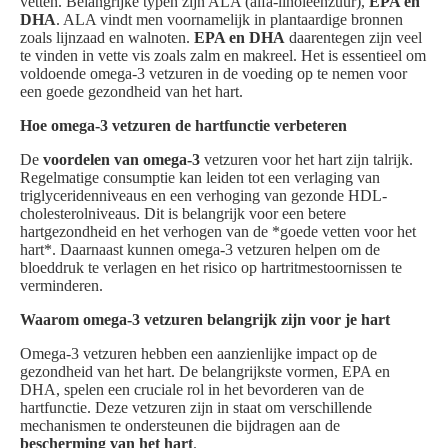
vetten. Belangrijke typen zijn ALA (alfa-linoleenzuur),
EPA en
DHA
. ALA vindt men voornamelijk in plantaardige bronnen
zoals lijnzaad en walnoten.
EPA en DHA
daarentegen zijn veel
te vinden in vette vis zoals zalm en makreel. Het is essentieel om
voldoende omega-3 vetzuren in de voeding op te nemen voor
een goede gezondheid van het hart.
Hoe omega-3 vetzuren de hartfunctie verbeteren
De
voordelen van omega-3
vetzuren voor het hart zijn talrijk.
Regelmatige consumptie kan leiden tot een verlaging van
triglyceridenniveaus en een verhoging van gezonde HDL-
cholesterolniveaus. Dit is belangrijk voor een betere
hartgezondheid en het verhogen van de *goede vetten voor het
hart*. Daarnaast kunnen omega-3 vetzuren helpen om de
bloeddruk te verlagen en het risico op hartritmestoornissen te
verminderen.
Waarom omega-3 vetzuren belangrijk zijn voor je hart
Omega-3 vetzuren hebben een aanzienlijke impact op de
gezondheid van het hart. De belangrijkste vormen, EPA en
DHA, spelen een cruciale rol in het bevorderen van de
hartfunctie. Deze vetzuren zijn in staat om verschillende
mechanismen te ondersteunen die bijdragen aan de
bescherming van het hart
.