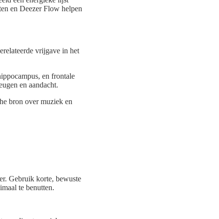
jsten en Deezer Flow helpen
relateerde vrijgave in het
hippocampus, en frontale
eugen en aandacht.
sche bron over muziek en
er. Gebruik korte, bewuste
maal te benutten.