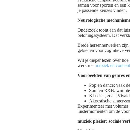
samen voor sporten en een ka
je passende keuzes vinden.
Neurologische mechanismen
Onderzoek toont aan dat luis
beloningssysteem. Dat verkla
Brede hersennetwerken zijn 
gebieden voor cognitieve ve
Wil je dieper lezen over hoe
werk met
muziek en concent
Voorbeelden van genres en 
Pop en dance: vaak de
Soul en R&B: warmte 
Klassiek, zoals Vivald
Akoestische singer-son
Experimenteer met volumes en
luistermomenten om de voord
muziek plezier: sociale ve