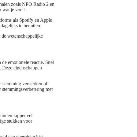
analen zoals NPO Radio 2 en
 wat je voelt.
tforms als Spotify en Apple
dagelijks te benutten.
en de wetenschappelijke
 de emotionele reactie. Snel
e. Deze eigenschappen
je stemming versterken of
oor stemmingsverbetering met
kunnen kippenvel
tige stukken voor
eld een energieke lijst