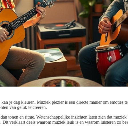
d kan je dag kleuren. Muziek plezier is een directe manier om emoties te
ten van geluk te creëren.
 dan tonen en ritme. Wetenschappelijke inzichten laten zien dat muziek 
ie. Dit verklaart deels waarom muziek leuk is en waarom luisteren zo be