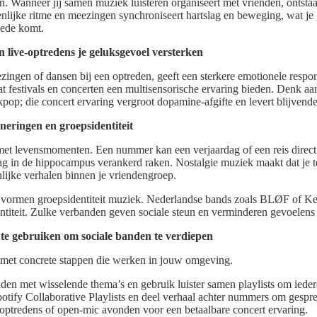
Wanneer jij samen muziek luisteren organiseert met vrienden, ontstaat
lijke ritme en meezingen synchroniseert hartslag en beweging, wat j
oede komt.
 live-optredens je geluksgevoel versterken
ingen of dansen bij een optreden, geeft een sterkere emotionele respons
t festivals en concerten een multisensorische ervaring bieden. Denk aan 
kpop; die concert ervaring vergroot dopamine-afgifte en levert blijvend
neringen en groepsidentiteit
et levensmomenten. Een nummer kan een verjaardag of een reis direct
g in de hippocampus verankerd raken. Nostalgie muziek maakt dat je te
nlijke verhalen binnen je vriendengroep.
es vormen groepsidentiteit muziek. Nederlandse bands zoals BLØF of Ke
ntiteit. Zulke verbanden geven sociale steun en verminderen gevoelens
 te gebruiken om sociale banden te verdiepen
 met concrete stappen die werken in jouw omgeving.
den met wisselende thema’s en gebruik luister samen playlists om ieder
tify Collaborative Playlists en deel verhaal achter nummers om gesprek
optredens of open-mic avonden voor een betaalbare concert ervaring.