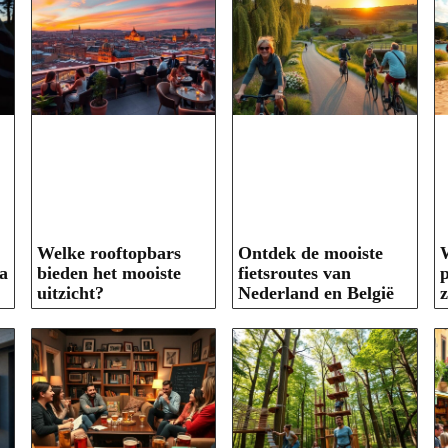
Welke rooftopbars
Ontdek de mooiste
W
a
bieden het mooiste
fietsroutes van
p
uitzicht?
Nederland en België