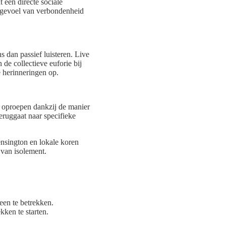
 een directe sociale
e gevoel van verbondenheid
 dan passief luisteren. Live
de collectieve euforie bij
e herinneringen op.
 oproepen dankzij de manier
ruggaat naar specifieke
nsington en lokale koren
 van isolement.
een te betrekken.
ken te starten.