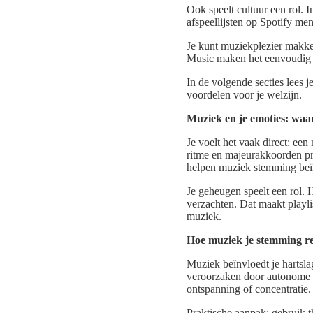
Ook speelt cultuur een rol.
afspeellijsten op Spotify me
Je kunt muziekplezier makkel
Music maken het eenvoudig om
In de volgende secties lees 
voordelen voor je welzijn.
Muziek en je emoties: waa
Je voelt het vaak direct: e
ritme en majeurakkoorden p
helpen muziek stemming beïn
Je geheugen speelt een rol. 
verzachten. Dat maakt playli
muziek.
Hoe muziek je stemming re
Muziek beïnvloedt je hartsl
veroorzaken door autonome re
ontspanning of concentratie.
Praktische aanpak: gebruik th