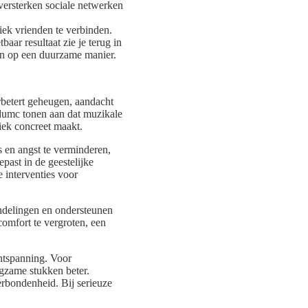
versterken sociale netwerken
iek vrienden te verbinden.
aar resultaat zie je terug in
en op een duurzame manier.
rbetert geheugen, aandacht
dumc tonen aan dat muzikale
iek concreet maakt.
s en angst te verminderen,
ast in de geestelijke
 interventies voor
andelingen en ondersteunen
omfort te vergroten, een
ntspanning. Voor
ngzame stukken beter.
rbondenheid. Bij serieuze