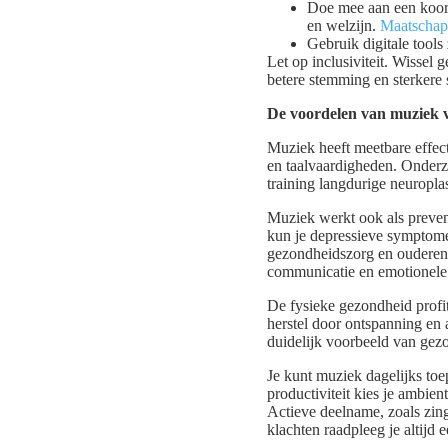
Doe mee aan een koor 
en welzijn.
Maatschapp
Gebruik digitale tool
Let op inclusiviteit. Wissel
betere stemming en sterkere
De voordelen van muziek v
Muziek heeft meetbare effec
en taalvaardigheden. Onderz
training langdurige neuropla
Muziek werkt ook als prevent
kun je depressieve symptome
gezondheidszorg en ouderenz
communicatie en emotionele 
De fysieke gezondheid profit
herstel door ontspanning en
duidelijk voorbeeld van gezo
Je kunt muziek dagelijks to
productiviteit kies je ambie
Actieve deelname, zoals zin
klachten raadpleeg je altijd 