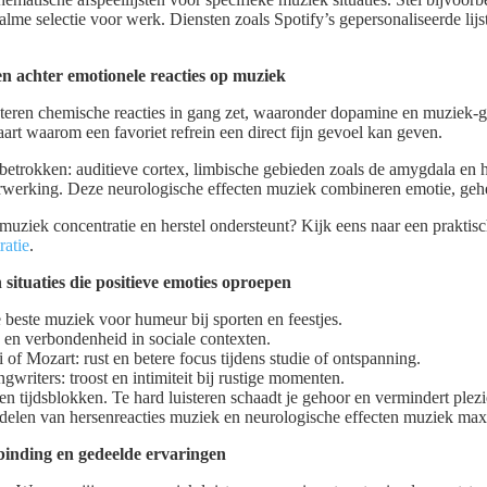
lme selectie voor werk. Diensten zoals Spotify’s gepersonaliseerde li
 achter emotionele reacties op muziek
teren chemische reacties in gang zet, waaronder dopamine en muziek-ge
art waarom een favoriet refrein een direct fijn gevoel kan geven.
betrokken: auditieve cortex, limbische gebieden zoals de amygdala en 
rwerking. Deze neurologische effecten muziek combineren emotie, geh
 muziek concentratie en herstel ondersteunt? Kijk eens naar een prakti
ratie
.
situaties die positieve emoties oproepen
 beste muziek voor humeur bij sporten en feestjes.
en verbondenheid in sociale contexten.
i of Mozart: rust en betere focus tijdens studie of ontspanning.
gwriters: troost en intimiteit bij rustige momenten.
 tijdsblokken. Te hard luisteren schaadt je gehoor en vermindert plezi
elen van hersenreacties muziek en neurologische effecten muziek maxi
rbinding en gedeelde ervaringen