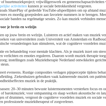
of buurtmuziekproject; vrijwilligerswerk en gemeenschapsactiviteiten 
elijke activiteiten
kunnen je sociale betrokkenheid vergroten.
s zoals SharePlay of gedeelde YouTube-afspeellijsten om op afstand muz
 genres en moedig groepsleden aan favoriete nummers in te brengen. Meetb
 sociale banden na regelmatige sessies. Zo kan muziek verbinden mens
oor je brein en welzijn
ten op jouw brein en welzijn. Luisteren en actief maken van muziek ve
oeken van universiteiten zoals Universiteit van Amsterdam en Radbou
stische veranderingen kan stimuleren, wat de cognitieve voordelen muz
ie en behandeling voor mentale klachten. Als je muziek inzet om stres
n verlichten en emoties reguleren. Daarom wordt muziek therapie toegep
org; instellingen zoals Muziektherapie Nederland ontwikkelen gerichte
steun.
eert eveneens. Rustige composities verlagen pijnperceptie tijdens beh
 afleiding. Ziekenhuizen gebruiken vaak kalmerende muziek om patiëntc
ndheidseffecten muziek in de praktijk.
epassen: 20–30 minuten bewuste luistermomenten versterken focus en o
nt of barokmuziek; voor ontspanning en slaap werken akoustische en la
gen of drummen, vergroot de cognitieve voordelen muziek en sociale ve
een professionele muziektherapeut of zorgverlener.