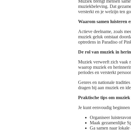
Muziek brengt mensen samen. 
muziekbeleving. Dat gezamen
versterkt en je welzijn ten g
Waarom samen luisteren en
Actieve deelname, zoals meez
muziek geluk ontstaat doorda
optredens in Paradiso of Pin
De rol van muziek in herin
Muziek verweeft zich vaak m
waarop muziek en herinnerin
periodes en versterkt persoo
Genres en nationale traditi
dragen bij aan muziek en ide
Praktische tips om muziek
Je kunt eenvoudig beginnen
Organiseer luisteravon
Maak gezamenlijke Spo
Ga samen naar lokale 