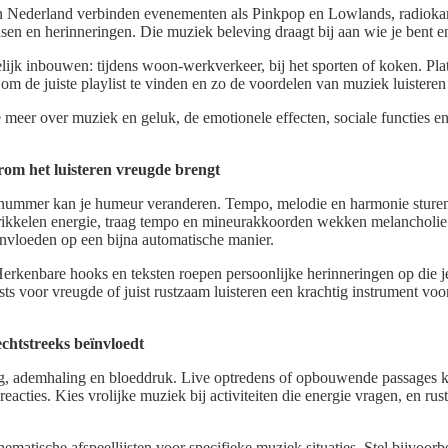
 In Nederland verbinden evenementen als Pinkpop en Lowlands, radiok
nsen en herinneringen. Die muziek beleving draagt bij aan wie je bent en
ijk inbouwen: tijdens woon-werkverkeer, bij het sporten of koken. Pla
 de juiste playlist te vinden en zo de voordelen van muziek luisteren 
je meer over muziek en geluk, de emotionele effecten, sociale functies 
rom het luisteren vreugde brengt
en nummer kan je humeur veranderen. Tempo, melodie en harmonie sturen
rikkelen energie, traag tempo en mineurakkoorden wekken melancholi
vloeden op een bijna automatische manier.
Herkenbare hooks en teksten roepen persoonlijke herinneringen op die 
sts voor vreugde of juist rustzaam luisteren een krachtig instrument v
chtstreeks beïnvloedt
ag, ademhaling en bloeddruk. Live optredens of opbouwende passages 
acties. Kies vrolijke muziek bij activiteiten die energie vragen, en rus
ematische afspeellijsten voor specifieke muziek situaties. Stel bijvoorbe