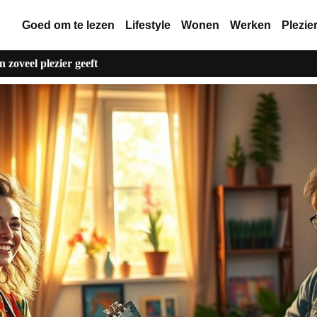
Goed om te lezen
Lifestyle
Wonen
Werken
Plezie
zoveel plezier geeft