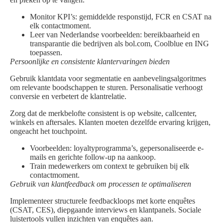
Monitor KPI’s: gemiddelde responstijd, FCR en CSAT na
elk contactmoment.
Leer van Nederlandse voorbeelden: bereikbaarheid en
transparantie die bedrijven als bol.com, Coolblue en ING
toepassen.
Persoonlijke en consistente klantervaringen bieden
Gebruik klantdata voor segmentatie en aanbevelingsalgoritmes
om relevante boodschappen te sturen. Personalisatie verhoogt
conversie en verbetert de klantrelatie.
Zorg dat de merkbelofte consistent is op website, callcenter,
winkels en aftersales. Klanten moeten dezelfde ervaring krijgen,
ongeacht het touchpoint.
Voorbeelden: loyaltyprogramma’s, gepersonaliseerde e-
mails en gerichte follow-up na aankoop.
Train medewerkers om context te gebruiken bij elk
contactmoment.
Gebruik van klantfeedback om processen te optimaliseren
Implementeer structurele feedbackloops met korte enquêtes
(CSAT, CES), diepgaande interviews en klantpanels. Sociale
luistertools vullen inzichten van enquêtes aan.