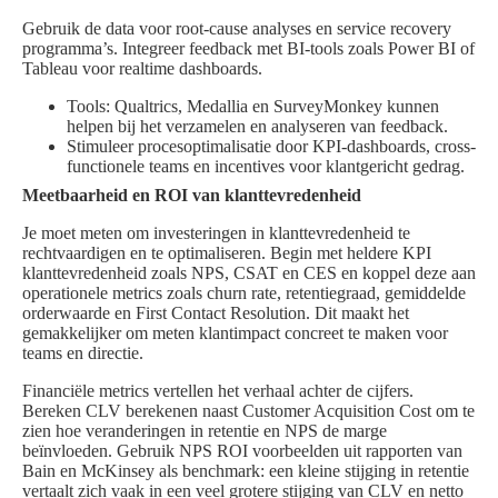
Gebruik de data voor root-cause analyses en service recovery
programma’s. Integreer feedback met BI-tools zoals Power BI of
Tableau voor realtime dashboards.
Tools: Qualtrics, Medallia en SurveyMonkey kunnen
helpen bij het verzamelen en analyseren van feedback.
Stimuleer procesoptimalisatie door KPI-dashboards, cross-
functionele teams en incentives voor klantgericht gedrag.
Meetbaarheid en ROI van klanttevredenheid
Je moet meten om investeringen in klanttevredenheid te
rechtvaardigen en te optimaliseren. Begin met heldere KPI
klanttevredenheid zoals NPS, CSAT en CES en koppel deze aan
operationele metrics zoals churn rate, retentiegraad, gemiddelde
orderwaarde en First Contact Resolution. Dit maakt het
gemakkelijker om meten klantimpact concreet te maken voor
teams en directie.
Financiële metrics vertellen het verhaal achter de cijfers.
Bereken CLV berekenen naast Customer Acquisition Cost om te
zien hoe veranderingen in retentie en NPS de marge
beïnvloeden. Gebruik NPS ROI voorbeelden uit rapporten van
Bain en McKinsey als benchmark: een kleine stijging in retentie
vertaalt zich vaak in een veel grotere stijging van CLV en netto