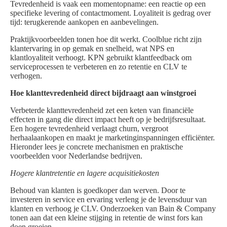
Tevredenheid is vaak een momentopname: een reactie op een
specifieke levering of contactmoment. Loyaliteit is gedrag over
tijd: terugkerende aankopen en aanbevelingen.
Praktijkvoorbeelden tonen hoe dit werkt. Coolblue richt zijn
klantervaring in op gemak en snelheid, wat NPS en
klantloyaliteit verhoogt. KPN gebruikt klantfeedback om
serviceprocessen te verbeteren en zo retentie en CLV te
verhogen.
Hoe klanttevredenheid direct bijdraagt aan winstgroei
Verbeterde klanttevredenheid zet een keten van financiële
effecten in gang die direct impact heeft op je bedrijfsresultaat.
Een hogere tevredenheid verlaagt churn, vergroot
herhaalaankopen en maakt je marketinginspanningen efficiënter.
Hieronder lees je concrete mechanismen en praktische
voorbeelden voor Nederlandse bedrijven.
Hogere klantretentie en lagere acquisitiekosten
Behoud van klanten is goedkoper dan werven. Door te
investeren in service en ervaring verleng je de levensduur van
klanten en verhoog je CLV. Onderzoeken van Bain & Company
tonen aan dat een kleine stijging in retentie de winst fors kan
doen groeien.