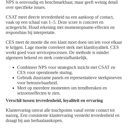
NPS is eenvoudig en benchmarkbaar, maar geeft weinig detail
over specifieke issues.
CSAT meet directe tevredenheid na een aankoop of contact,
vaak op een schaal van 1–5. Deze score is concreet en
actiegericht. Houd rekening met momentopname-effecten en
responsbias bij interpretatie.
CES meet de moeite die een klant moet doen om iets voor elkaar
te krijgen. Lage moeite correleert sterk met klantloyaliteit. CES
werkt goed voor serviceprocessen. De methode is minder
algemeen bekend en sterk contextafhankelijk.
Combineer NPS voor strategisch inzicht met CSAT en
CES voor operationele sturing.
Gebruik duurzame panels en representatieve steekproeven
voor betrouwbaarheid.
Meet op meerdere momenten om trendbreuken en
seizoenseffecten te zien.
Verschil tussen tevredenheid, loyaliteit en ervaring
Klantervaring omvat alle touchpoints vanaf eerste contact tot
nazorg. Een consistente klantervaring versterkt tevredenheid en
draagt bij aan herhaalaankopen.