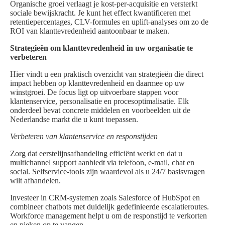
Organische groei verlaagt je kost-per-acquisitie en versterkt
sociale bewijskracht. Je kunt het effect kwantificeren met
retentiepercentages, CLV-formules en uplift-analyses om zo de
ROI van klanttevredenheid aantoonbaar te maken.
Strategieën om klanttevredenheid in uw organisatie te
verbeteren
Hier vindt u een praktisch overzicht van strategieën die direct
impact hebben op klanttevredenheid en daarmee op uw
winstgroei. De focus ligt op uitvoerbare stappen voor
klantenservice, personalisatie en procesoptimalisatie. Elk
onderdeel bevat concrete middelen en voorbeelden uit de
Nederlandse markt die u kunt toepassen.
Verbeteren van klantenservice en responstijden
Zorg dat eerstelijnsafhandeling efficiënt werkt en dat u
multichannel support aanbiedt via telefoon, e-mail, chat en
social. Selfservice-tools zijn waardevol als u 24/7 basisvragen
wilt afhandelen.
Investeer in CRM-systemen zoals Salesforce of HubSpot en
combineer chatbots met duidelijk gedefinieerde escalatieroutes.
Workforce management helpt u om de responstijd te verkorten
en pieken op te vangen.