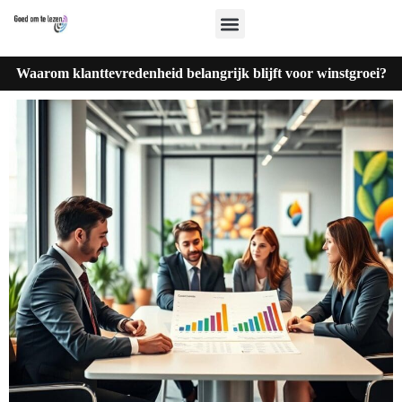
Waarom klanttevredenheid belangrijk blijft voor winstgroei?