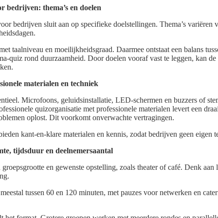
 bedrijven: thema’s en doelen
r bedrijven sluit aan op specifieke doelstellingen. Thema’s variëren va
gheidsdagen.
et taalniveau en moeilijkheidsgraad. Daarmee ontstaat een balans tuss
hema-quiz rond duurzaamheid. Door doelen vooraf vast te leggen, kan 
kken.
sionele materialen en techniek
entieel. Microfoons, geluidsinstallatie, LED-schermen en buzzers of st
ofessionele quizorganisatie met professionele materialen levert een draa
problemen oplost. Dit voorkomt onverwachte vertragingen.
bieden kant-en-klare materialen en kennis, zodat bedrijven geen eigen t
mte, tijdsduur en deelnemersaantal
groepsgrootte en gewenste opstelling, zoals theater of café. Denk aan l
ing.
t meestal tussen 60 en 120 minuten, met pauzes voor netwerken en cate
t het format. Grotere groepen werken met meerdere rondes en parallelle 