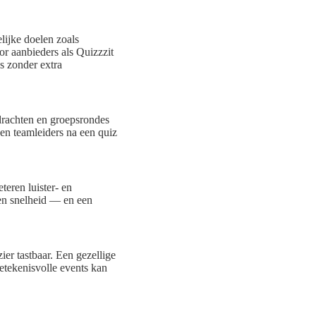
lijke doelen zoals
r aanbieders als Quizzzit
s zonder extra
pdrachten en groepsrondes
n teamleiders na een quiz
teren luister- en
en snelheid — en een
er tastbaar. Een gezellige
betekenisvolle events kan