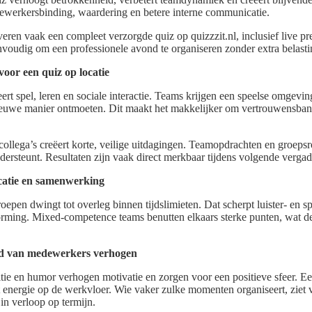
werkersbinding, waardering en betere interne communicatie.
eren vaak een compleet verzorgde quiz op quizzzit.nl, inclusief live pr
nvoudig om een professionele avond te organiseren zonder extra belasti
oor een quiz op locatie
rt spel, leren en sociale interactie. Teams krijgen een speelse omgevi
nieuwe manier ontmoeten. Dit maakt het makkelijker om vertrouwensband
ollega’s creëert korte, veilige uitdagingen. Teamopdrachten en groeps
ndersteunt. Resultaten zijn vaak direct merkbaar tijdens volgende verga
atie en samenwerking
roepen dwingt tot overleg binnen tijdslimieten. Dat scherpt luister- en 
vorming. Mixed-competence teams benutten elkaars sterke punten, wat 
id van medewerkers verhogen
ie en humor verhogen motivatie en zorgen voor een positieve sfeer. Ee
t energie op de werkvloer. Wie vaker zulke momenten organiseert, ziet v
in verloop op termijn.