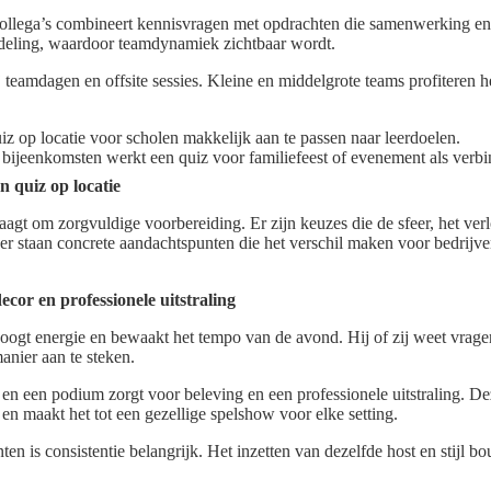
ollega’s combineert kennisvragen met opdrachten die samenwerking en c
deling, waardoor teamdynamiek zichtbaar wordt.
ij teamdagen en offsite sessies. Kleine en middelgrote teams profiteren 
iz op locatie voor scholen makkelijk aan te passen naar leerdoelen.
 bijeenkomsten werkt een quiz voor familiefeest of evenement als verbin
n quiz op locatie
aagt om zorgvuldige voorbereiding. Er zijn keuzes die de sfeer, het verl
r staan concrete aandachtspunten die het verschil maken voor bedrijv
ecor en professionele uitstraling
oogt energie en bewaakt het tempo van de avond. Hij of zij weet vragen
anier aan te steken.
 en een podium zorgt voor beleving en een professionele uitstraling. De
s en maakt het tot een gezellige spelshow voor elke setting.
n is consistentie belangrijk. Het inzetten van dezelfde host en stijl 