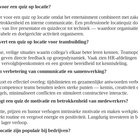
oor een quiz op locatie?
r voor een quiz op locatie omdat het entertainment combineert met zake
rokkenheid en interne communicatie. Een professionele locatiequiz doo
van live presentator en quizdecor tot techniek — waardoor organisatie
bele en doelgerichte activiteit organiseren.
vert een quiz op locatie voor teambuilding?
lse, veilige situaties waarin collega’s elkaar beter leren kennen. Teamo
geven directe feedback op groepsdynamiek. Vaak zien HR-afdelingen e
 vervolgbijeenkomsten en een grotere bereidheid tot kennisdeling.
an verbetering van communicatie en samenwerking?
rt en effectief overleg: tijdslimieten en gezamenlijke antwoorden verbe
ompetence teams benutten ieders sterke punten — kennis, creativiteit 
els, minimaliseert conflicten en stimuleert constructieve interactie.
gt een quiz de motivatie en betrokkenheid van medewerkers?
ie, prijzen en humor verhogen intrinsieke motivatie en maken werkplezi
kt routine en vergroot energie en positiviteit. Langdurig investeren in 
n lager verloop.
ocatie zijn populair bij bedrijven?