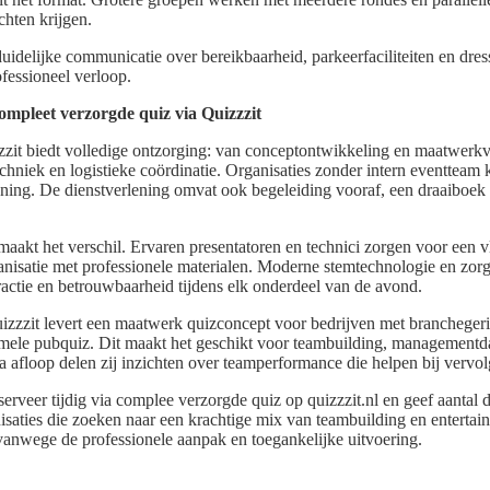
hten krijgen.
duidelijke communicatie over bereikbaarheid, parkeerfaciliteiten en dre
fessioneel verloop.
mpleet verzorgde quiz via Quizzzit
zzit biedt volledige ontzorging: van conceptontwikkeling en maatwerkvr
echniek en logistieke coördinatie. Organisaties zonder intern eventteam 
ning. De dienstverlening omvat ook begeleiding vooraf, een draaiboek e
maakt het verschil. Ervaren presentatoren en technici zorgen voor een
anisatie met professionele materialen. Moderne stemtechnologie en zor
ractie en betrouwbaarheid tijdens elk onderdeel van de avond.
: Quizzzit levert een maatwerk quizconcept voor bedrijven met brancheger
rmele pubquiz. Dit maakt het geschikt voor teambuilding, management
a afloop delen zij inzichten over teamperformance die helpen bij vervolg
eserveer tijdig via complee verzorgde quiz op quizzzit.nl en geef aantal
isaties die zoeken naar een krachtige mix van teambuilding en enterta
 vanwege de professionele aanpak en toegankelijke uitvoering.