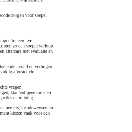
sscode zorgen voor soepel
agen tot een live
krijgen zo een soepel verloop
n aftercare met evaluatie en
 vloeiende avond en verhogen
gvuldig afgestemde
ichte vragen,
dagen, klantenbijeenkomsten
acties en training.
 deelnemers, locatiewensen en
inment kiezen vaak voor een