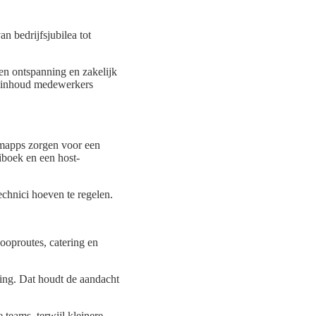
n bedrijfsjubilea tot
en ontspanning en zakelijk
de inhoud medewerkers
emapps zorgen voor een
iboek en een host-
echnici hoeven te regelen.
ooproutes, catering en
ring. Dat houdt de aandacht
teams, terwijl kleinere