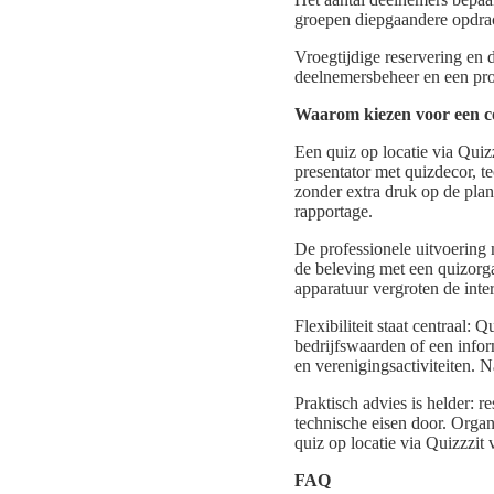
groepen diepgaandere opdrac
Vroegtijdige reservering en 
deelnemersbeheer en een pro
Waarom kiezen voor een co
Een quiz op locatie via Quiz
presentator met quizdecor, t
zonder extra druk op de plan
rapportage.
De professionele uitvoering 
de beleving met een quizorg
apparatuur vergroten de inte
Flexibiliteit staat centraal
bedrijfswaarden of een info
en verenigingsactiviteiten. N
Praktisch advies is helder: r
technische eisen door. Organ
quiz op locatie via Quizzzit
FAQ