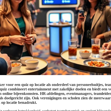
ker voor een quiz op locatie als onderdeel van personeelsuitjes, te
iequiz combineert entertainment met zakelijke doelen en biedt een v
 online bijeenkomsten. HR-afdelingen, eventmanagers, teamleiders
k als doelgericht zijn. Ook verenigingen en scholen zien de meerwaa
 op locatie benadrukt.
z verhoogt betrokkenheid, verbetert teamdynamiek en creëert blijvende