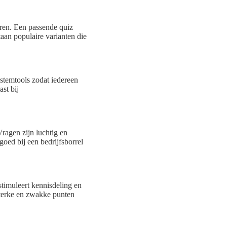
eren. Een passende quiz
taan populaire varianten die
 stemtools zodat iedereen
st bij
Vragen zijn luchtig en
oed bij een bedrijfsborrel
stimuleert kennisdeling en
 sterke en zwakke punten