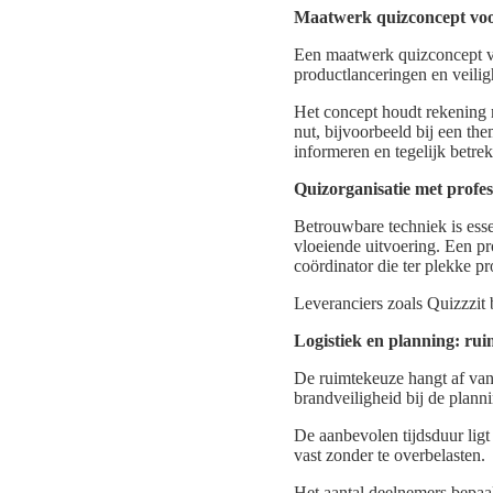
Maatwerk quizconcept voor
Een maatwerk quizconcept voo
productlanceringen en veili
Het concept houdt rekening m
nut, bijvoorbeeld bij een t
informeren en tegelijk betre
Quizorganisatie met profes
Betrouwbare techniek is ess
vloeiende uitvoering. Een pr
coördinator die ter plekke 
Leveranciers zoals Quizzzit 
Logistiek en planning: rui
De ruimtekeuze hangt af van 
brandveiligheid bij de plann
De aanbevolen tijdsduur lig
vast zonder te overbelasten.
Het aantal deelnemers bepaal