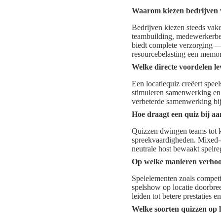
Waarom kiezen bedrijven v
Bedrijven kiezen steeds vake
teambuilding, medewerkerbet
biedt complete verzorging — 
resourcebelasting een memora
Welke directe voordelen le
Een locatiequiz creëert spee
stimuleren samenwerking en 
verbeterde samenwerking bij
Hoe draagt een quiz bij a
Quizzen dwingen teams tot ko
spreekvaardigheden. Mixed-c
neutrale host bewaakt spelreg
Op welke manieren verhoo
Spelelementen zoals competit
spelshow op locatie doorbree
leiden tot betere prestaties e
Welke soorten quizzen op l