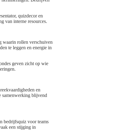
esentator, quizdecor en
ng van interne resources.
ng waarin rollen verschuiven
en te leggen en energie in
rondes geven zicht op wie
deringen.
spreekvaardigheden en
de samenwerking blijvend
n bedrijfsquiz voor teams
aak een stijging in