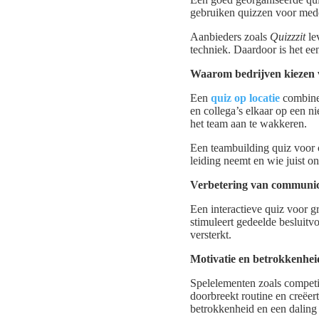
gebruiken quizzen voor mede
Aanbieders zoals
Quizzzit
lev
techniek. Daardoor is het ee
Waarom bedrijven kiezen v
Een
quiz op locatie
combinee
en collega’s elkaar op een 
het team aan te wakkeren.
Een teambuilding quiz voor c
leiding neemt en wie juist o
Verbetering van communic
Een interactieve quiz voor g
stimuleert gedeelde besluit
versterkt.
Motivatie en betrokkenhe
Spelelementen zoals competit
doorbreekt routine en creëer
betrokkenheid en een daling 