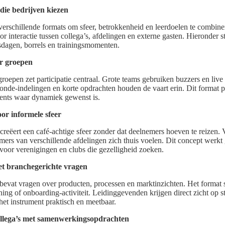
 die bedrijven kiezen
verschillende formats om sfeer, betrokkenheid en leerdoelen te combin
r interactie tussen collega’s, afdelingen en externe gasten. Hieronder s
sdagen, borrels en trainingsmomenten.
or groepen
groepen zet participatie centraal. Grote teams gebruiken buzzers en live
nde-indelingen en korte opdrachten houden de vaart erin. Dit format pa
ents waar dynamiek gewenst is.
oor informele sfeer
creëert een café-achtige sfeer zonder dat deelnemers hoeven te reizen. 
ers van verschillende afdelingen zich thuis voelen. Dit concept werkt g
 voor verenigingen en clubs die gezelligheid zoeken.
et branchegerichte vragen
bevat vragen over producten, processen en marktinzichten. Het format 
ning of onboarding-activiteit. Leidinggevenden krijgen direct zicht op
et instrument praktisch en meetbaar.
ollega’s met samenwerkingsopdrachten