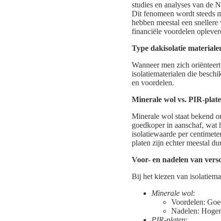
studies en analyses van de 
Dit fenomeen wordt steeds 
hebben meestal een snellere 
financiële voordelen opleve
Type dakisolatie materiale
Wanneer men zich oriënteert 
isolatiematerialen die besch
en voordelen.
Minerale wol vs. PIR-plat
Minerale wol staat bekend om
goedkoper in aanschaf, wat h
isolatiewaarde per centimete
platen zijn echter meestal du
Voor- en nadelen van versc
Bij het kiezen van isolatiem
Minerale wol
:
Voordelen: Goede
Nadelen: Hogere
PIR-platen
: