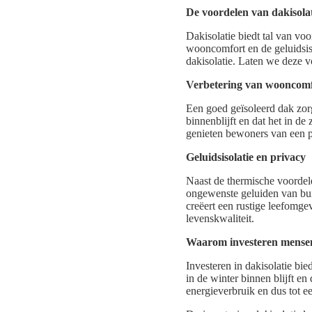
De voordelen van dakisola
Dakisolatie biedt tal van vo
wooncomfort en de geluidsiso
dakisolatie. Laten we deze v
Verbetering van wooncom
Een goed geïsoleerd dak zor
binnenblijft en dat het in d
genieten bewoners van een pr
Geluidsisolatie en privacy
Naast de thermische voordele
ongewenste geluiden van bui
creëert een rustige leefomge
levenskwaliteit.
Waarom investeren mensen 
Investeren in dakisolatie bie
in de winter binnen blijft en
energieverbruik en dus tot 