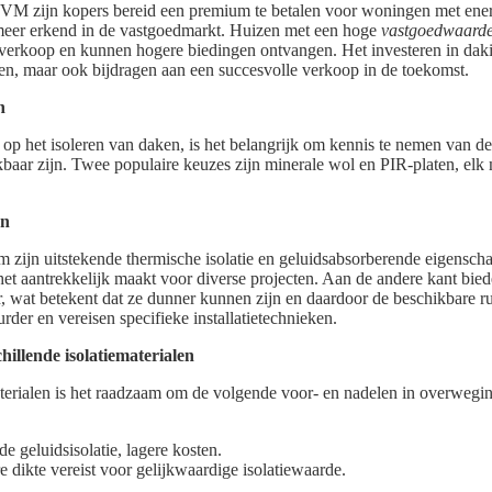
NVM zijn kopers bereid een premium te betalen voor woningen met ener
meer erkend in de vastgoedmarkt. Huizen met een hoge
vastgoedwaard
verkoop en kunnen hogere biedingen ontvangen. Het investeren in dakis
ren, maar ook bijdragen aan een succesvolle verkoop in de toekomst.
n
op het isoleren van daken, is het belangrijk om kennis te nemen van de
ikbaar zijn. Twee populaire keuzes zijn minerale wol en PIR-platen, el
en
 zijn uitstekende thermische isolatie en geluidsabsorberende eigenscha
et aantrekkelijk maakt voor diverse projecten. Aan de andere kant bie
r, wat betekent dat ze dunner kunnen zijn en daardoor de beschikbare r
urder en vereisen specifieke installatietechnieken.
hillende isolatiematerialen
aterialen is het raadzaam om de volgende voor- en nadelen in overwegi
 geluidsisolatie, lagere kosten.
 dikte vereist voor gelijkwaardige isolatiewaarde.