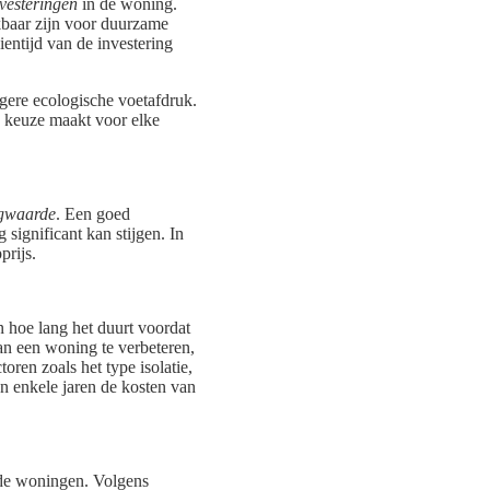
vesteringen
in de woning.
kbaar zijn voor duurzame
ientijd van de investering
agere ecologische voetafdruk.
e keuze maakt voor elke
gwaarde
. Een goed
significant kan stijgen. In
prijs.
n hoe lang het duurt voordat
van een woning te verbeteren,
ren zoals het type isolatie,
n enkele jaren de kosten van
rde woningen. Volgens