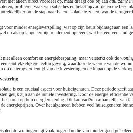
vert niet alleen direct voordeel op, maar draagt ook bij aan
duurzame in
oleren, profiteren vaak van subsidies en belastingvoordelen die beschi
ntrekkelijker om de stap naar betere isolatie te zetten, wat de terugverd
t voor minder energieverspilling, wat op zijn beurt bijdraagt aan een l
owel nu als op lange termijn rendement oplevert, wat het een verstandig
dt niet alleen comfort en energiebesparing, maar versterkt ook de
wonin
n een aantrekkelijkere leefomgeving, waardoor de waarde van de woning 
an op de terugverdientijd van de investering en de impact op de verkoop
vestering
olatie is een cruciaal aspect voor huiseigenaren. Deze periode geeft aa
en gelijk zijn aan de initiële investering. Door de energie-efficiëntie 
 besparen op hun energierekening. Dit kan variëren afhankelijk van facto
 de energieprijzen. Over het algemeen hebben veel huiseigenaren binne
d.
ïsoleerde woningen ligt vaak hoger dan die van minder goed geïsolee