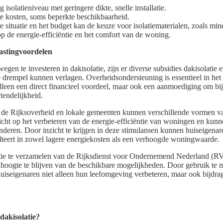
isolatieniveau met geringere dikte, snelle installatie.
 kosten, soms beperkte beschikbaarheid.
e situatie en het budget kan de keuze voor isolatiematerialen, zoals min
p de energie-efficiëntie en het comfort van de woning.
lastingvoordelen
gen te investeren in dakisolatie, zijn er diverse subsidies dakisolatie 
e drempel kunnen verlagen. Overheidsondersteuning is essentieel in he
 alleen een direct financieel voordeel, maar ook een aanmoediging om bij
iendelijkheid.
de Rijksoverheid en lokale gemeenten kunnen verschillende vormen van
icht op het verbeteren van de energie-efficiëntie van woningen en kunne
inderen. Door inzicht te krijgen in deze stimulansen kunnen huiseigena
lteert in zowel lagere energiekosten als een verhoogde woningwaarde.
tie te verzamelen van de Rijksdienst voor Ondernemend Nederland (RV
hoogte te blijven van de beschikbare mogelijkheden. Door gebruik te 
uiseigenaren niet alleen hun leefomgeving verbeteren, maar ook bijdr
dakisolatie?