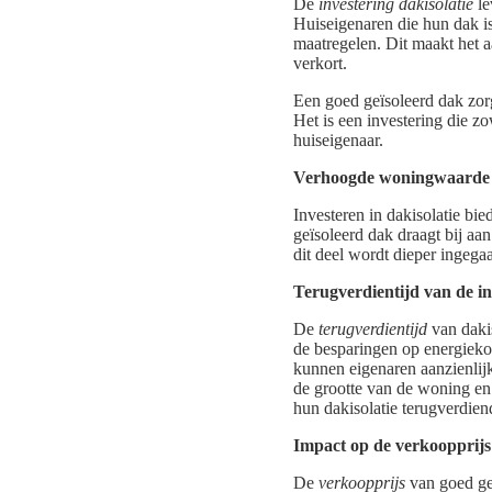
De
investering dakisolatie
le
Huiseigenaren die hun dak is
maatregelen. Dit maakt het aa
verkort.
Een goed geïsoleerd dak zorg
Het is een investering die z
huiseigenaar.
Verhoogde woningwaarde
Investeren in dakisolatie bie
geïsoleerd dak draagt bij aa
dit deel wordt dieper ingega
Terugverdientijd van de in
De
terugverdientijd
van dakis
de besparingen op energiekost
kunnen eigenaren aanzienlijk
de grootte van de woning en
hun dakisolatie terugverdien
Impact op de verkoopprijs
De
verkoopprijs
van goed ge