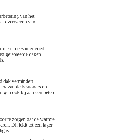
erbetering van het
 het overwegen van
rmte in de winter goed
oed geïsoleerde daken
is.
rd dak vermindert
vacy van de bewoners en
dragen ook bij aan een betere
rvoor te zorgen dat de warmte
eren. Dit leidt tot een lager
ig is.