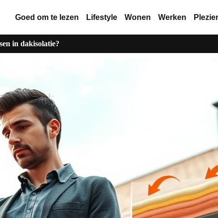
Goed om te lezen
Lifestyle
Wonen
Werken
Plezie
n in dakisolatie?