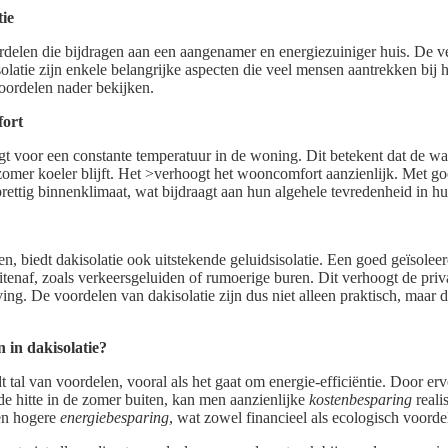
tie
ordelen die bijdragen aan een aangenamer en energiezuiniger huis. De v
latie zijn enkele belangrijke aspecten die veel mensen aantrekken bij
oordelen nader bekijken.
fort
gt voor een constante temperatuur in de woning. Dit betekent dat de wa
e zomer koeler blijft. Het >verhoogt het wooncomfort aanzienlijk. Met g
ettig binnenklimaat, wat bijdraagt aan hun algehele tevredenheid in hu
n, biedt dakisolatie ook uitstekende geluidsisolatie. Een goed geïsolee
tenaf, zoals verkeersgeluiden of rumoerige buren. Dit verhoogt de pri
ving. De voordelen van dakisolatie zijn dus niet alleen praktisch, maar 
in dakisolatie?
dt tal van voordelen, vooral als het gaat om energie-efficiëntie. Door e
 de hitte in de zomer buiten, kan men aanzienlijke
kostenbesparing
realis
een hogere
energiebesparing
, wat zowel financieel als ecologisch voordel