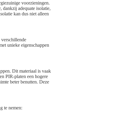
giezuinige voorzieningen.
e
, dankzij adequate isolatie,
olatie kan dus niet alleen
 verschillende
k met unieke eigenschappen
ppen. Dit materiaal is vaak
den PIR-platen een hogere
uimte beter benutten. Deze
ng te nemen: