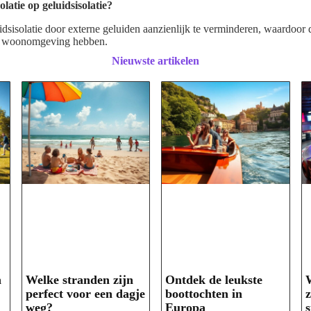
latie op geluidsisolatie?
uidsisolatie door externe geluiden aanzienlijk te verminderen, waardoo
e woonomgeving hebben.
Nieuwste artikelen
n
Welke stranden zijn
Ontdek de leukste
perfect voor een dagje
boottochten in
z
weg?
Europa
s