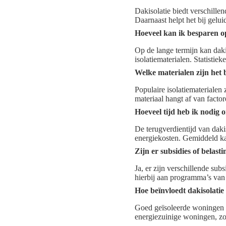
Dakisolatie biedt verschill
Daarnaast helpt het bij gelui
Hoeveel kan ik besparen o
Op de lange termijn kan daki
isolatiematerialen. Statisti
Welke materialen zijn het 
Populaire isolatiematerialen
materiaal hangt af van factor
Hoeveel tijd heb ik nodig o
De terugverdientijd van dakis
energiekosten. Gemiddeld kan
Zijn er subsidies of belas
Ja, er zijn verschillende su
hierbij aan programma’s van 
Hoe beïnvloedt dakisolati
Goed geïsoleerde woningen h
energiezuinige woningen, z