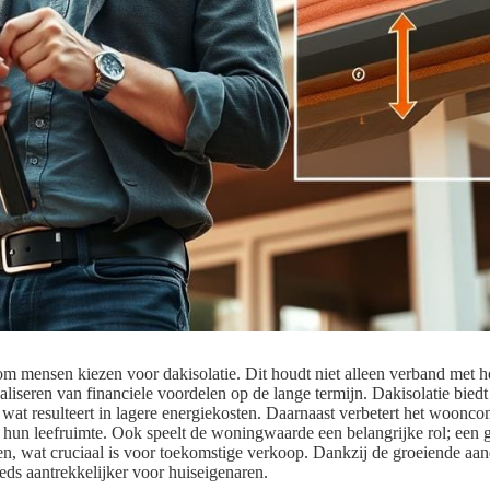
rom mensen kiezen voor dakisolatie. Dit houdt niet alleen verband met
liseren van financiele voordelen op de lange termijn. Dakisolatie bied
 wat resulteert in lagere energiekosten. Daarnaast verbetert het woonco
hun leefruimte. Ook speelt de woningwaarde een belangrijke rol; een 
n, wat cruciaal is voor toekomstige verkoop. Dankzij de groeiende aa
eds aantrekkelijker voor huiseigenaren.