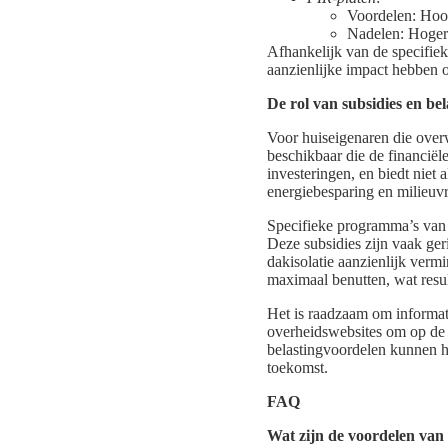
Voordelen: Hoog 
Nadelen: Hogere
Afhankelijk van de specifiek
aanzienlijke impact hebben o
De rol van subsidies en be
Voor huiseigenaren die overwe
beschikbaar die de financiël
investeringen, en biedt niet
energiebesparing en milieuvr
Specifieke programma’s van 
Deze subsidies zijn vaak ger
dakisolatie aanzienlijk verm
maximaal benutten, wat resu
Het is raadzaam om informa
overheidswebsites om op de 
belastingvoordelen kunnen h
toekomst.
FAQ
Wat zijn de voordelen van 