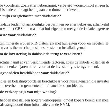
ende voordelen, zoals energiebesparing, verbeterd wooncomfort en een
dsisolatie en draagt het bij aan een duurzamer leven.
p mijn energiekosten met dakisolatie?
solatie leiden tot aanzienlijke besparingen op energiekosten, afhankelij
eken van het CBS tonen aan dat huiseigenaren met goede isolatie lagere 
beste voor dakisolatie?
 zijn minerale wol en PIR-platen, elk met hun eigen voor- en nadelen. He
en zoals thermische prestaties, kosten en installatiegemak.
m de investering in dakisolatie terug te verdienen?
olatie hangt af van verschillende factoren, zoals de initiële kosten en 
 het enkele jaren duren voordat de investering is terugverdiend.
tingvoordelen beschikbaar voor dakisolatie?
bsidies en belastingvoordelen beschikbaar voor huiseigenaren die investe
de overheid en gemeenten die financiële steun bieden.
e de verkoopprijs van mijn woning?
ebben meestal een hogere verkoopprijs, omdat kopers bereid zijn meer
oals aangetoond door informatie van de NVM.