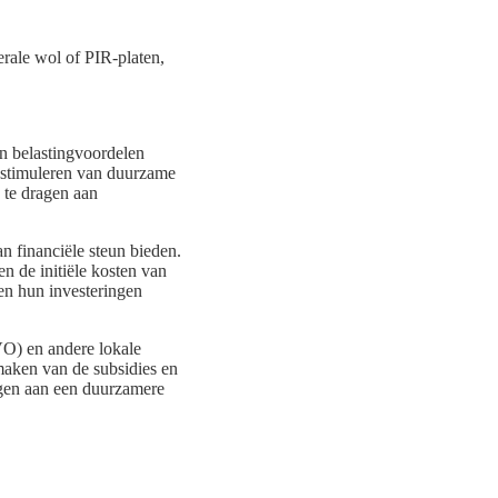
erale wol of PIR-platen,
en belastingvoordelen
t stimuleren van duurzame
 te dragen aan
 financiële steun bieden.
n de initiële kosten van
ren hun investeringen
O) en andere lokale
maken van de subsidies en
agen aan een duurzamere