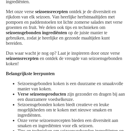
ingrediënten.
Met onze verse
seizoensrecepten
ontdek je de diversiteit en
rijkdom van elk seizoen. Van heerlijke herfstmaaltijden met
pompoen en paddenstoelen tot lichte zomerse salades met verse
groenten en fruit. We delen ook tips en technieken om
seizoensgebonden ingrediënten
op de juiste manier te
gebruiken, zodat je heerlijke en gezonde maaltijden kunt
bereiden.
Dus waar wacht je nog op? Laat je inspireren door onze verse
seizoensrecepten
en ontdek de vreugde van seizoensgebonden
koken!
Belangrijkste leerpunten
Seizoensgebonden koken is een duurzame en smaakvolle
manier van koken.
Verse seizoensproducten
zijn gezonder en dragen bij aan
een duurzamere voedselkeuze.
Seizoensgebonden koken biedt creatieve en leuke
mogelijkheden om te koken met nieuwe smaken en
ingrediënten.
Onze verse seizoensrecepten bieden een diversiteit aan
smaken en ingrediënten voor elk seizoen.
Tips en technieken om seizoensgebonden ingrediënten op