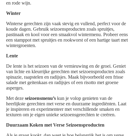
en rode wijn.
Winter
Winterse gerechten zijn vaak stevig en vullend, perfect voor de
koude dagen. Gebruik seizoensproducten zoals spruitjes,
pastinaak en kool voor een smaakvol wintermenu. Probeer eens
een stamppot met spruitjes en rookworst of een hartige taart met
wintergroenten.
Lente
De lente is het seizoen van de vernieuwing en de groei. Geniet
van lichte en kleurrijke gerechten met seizoensproducten zoals
spinazie, raapstelen en radijsjes. Maak bijvoorbeeld een frisse
salade met geitenkaas en radijsjes of een risotto met groene
asperges.
Met deze
seizoensmenu’s
kun je volop genieten van de
heerlijkste gerechten met verse en duurzame ingrediënten. Laat
je inspireren en experimenteer met verschillende smaken en
texturen om je eigen unieke seizoensgerechten te creëren.
Duurzaam Koken met Verse Seizoensproducten
Als je graag kookt, dan weet je hoe belangrijk het is om verse