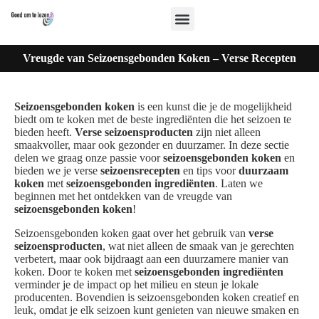
Vreugde van Seizoensgebonden Koken – Verse Recepten
Seizoensgebonden koken
is een kunst die je de mogelijkheid
biedt om te koken met de beste ingrediënten die het seizoen te
bieden heeft.
Verse seizoensproducten
zijn niet alleen
smaakvoller, maar ook gezonder en duurzamer. In deze sectie
delen we graag onze passie voor
seizoensgebonden koken
en
bieden we je verse
seizoensrecepten
en tips voor
duurzaam
koken
met
seizoensgebonden ingrediënten
. Laten we
beginnen met het ontdekken van de vreugde van
seizoensgebonden koken
!
Seizoensgebonden koken gaat over het gebruik van
verse
seizoensproducten
, wat niet alleen de smaak van je gerechten
verbetert, maar ook bijdraagt aan een duurzamere manier van
koken. Door te koken met
seizoensgebonden ingrediënten
verminder je de impact op het milieu en steun je lokale
producenten. Bovendien is seizoensgebonden koken creatief en
leuk, omdat je elk seizoen kunt genieten van nieuwe smaken en