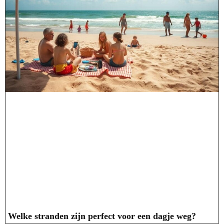
Welke stranden zijn perfect voor een dagje weg?