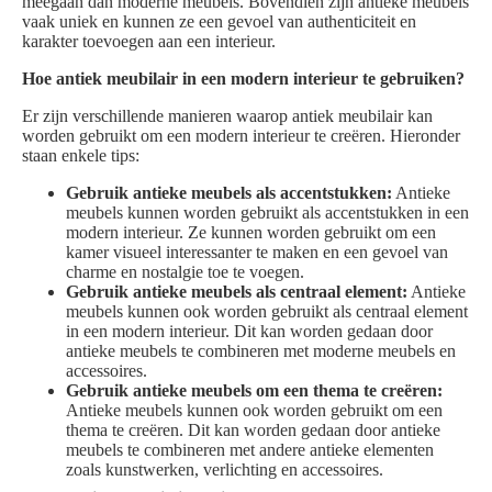
meegaan dan moderne meubels. Bovendien zijn antieke meubels
vaak uniek en kunnen ze een gevoel van authenticiteit en
karakter toevoegen aan een interieur.
Hoe antiek meubilair in een modern interieur te gebruiken?
Er zijn verschillende manieren waarop antiek meubilair kan
worden gebruikt om een modern interieur te creëren. Hieronder
staan enkele tips:
Gebruik antieke meubels als accentstukken:
Antieke
meubels kunnen worden gebruikt als accentstukken in een
modern interieur. Ze kunnen worden gebruikt om een
kamer visueel interessanter te maken en een gevoel van
charme en nostalgie toe te voegen.
Gebruik antieke meubels als centraal element:
Antieke
meubels kunnen ook worden gebruikt als centraal element
in een modern interieur. Dit kan worden gedaan door
antieke meubels te combineren met moderne meubels en
accessoires.
Gebruik antieke meubels om een thema te creëren:
Antieke meubels kunnen ook worden gebruikt om een
thema te creëren. Dit kan worden gedaan door antieke
meubels te combineren met andere antieke elementen
zoals kunstwerken, verlichting en accessoires.