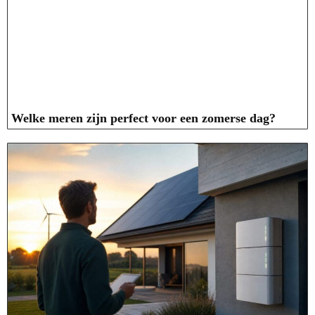
Welke meren zijn perfect voor een zomerse dag?