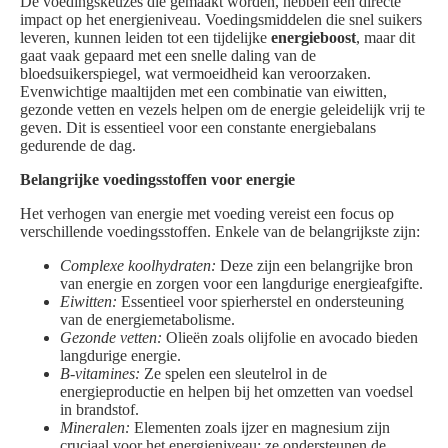
De voedingskeuzes die gemaakt worden, hebben een directe
impact op het energieniveau. Voedingsmiddelen die snel suikers
leveren, kunnen leiden tot een tijdelijke
energieboost
, maar dit
gaat vaak gepaard met een snelle daling van de
bloedsuikerspiegel, wat vermoeidheid kan veroorzaken.
Evenwichtige maaltijden met een combinatie van eiwitten,
gezonde vetten en vezels helpen om de energie geleidelijk vrij te
geven. Dit is essentieel voor een constante energiebalans
gedurende de dag.
Belangrijke voedingsstoffen voor energie
Het verhogen van energie met voeding vereist een focus op
verschillende voedingsstoffen. Enkele van de belangrijkste zijn:
Complexe koolhydraten:
Deze zijn een belangrijke bron
van energie en zorgen voor een langdurige energieafgifte.
Eiwitten:
Essentieel voor spierherstel en ondersteuning
van de energiemetabolisme.
Gezonde vetten:
Olieën zoals olijfolie en avocado bieden
langdurige energie.
B-vitamines:
Ze spelen een sleutelrol in de
energieproductie en helpen bij het omzetten van voedsel
in brandstof.
Mineralen:
Elementen zoals ijzer en magnesium zijn
cruciaal voor het energieniveau; ze ondersteunen de