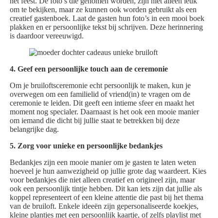
het feest. De foto’s die genomen worden, zijn niet alleen leuk
om te bekijken, maar ze kunnen ook worden gebruikt als een
creatief gastenboek. Laat de gasten hun foto’s in een mooi boek
plakken en er persoonlijke tekst bij schrijven. Deze herinnering
is daardoor vereeuwigd.
4. Geef een persoonlijke touch aan de ceremonie
Om je bruiloftsceremonie echt persoonlijk te maken, kun je
overwegen om een familielid of vriend(in) te vragen om de
ceremonie te leiden. Dit geeft een intieme sfeer en maakt het
moment nog specialer. Daarnaast is het ook een mooie manier
om iemand die dicht bij jullie staat te betrekken bij deze
belangrijke dag.
5. Zorg voor unieke en persoonlijke bedankjes
Bedankjes zijn een mooie manier om je gasten te laten weten
hoeveel je hun aanwezigheid op jullie grote dag waardeert. Kies
voor bedankjes die niet alleen creatief en origineel zijn, maar
ook een persoonlijk tintje hebben. Dit kan iets zijn dat jullie als
koppel representeert of een kleine attentie die past bij het thema
van de bruiloft. Enkele ideeën zijn gepersonaliseerde koekjes,
kleine plantjes met een persoonlijk kaartje, of zelfs playlist met