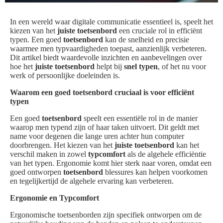
In een wereld waar digitale communicatie essentieel is, speelt het
kiezen van het
juiste toetsenbord
een cruciale rol in efficiënt
typen. Een goed
toetsenbord
kan de snelheid en precisie
waarmee men typvaardigheden toepast, aanzienlijk verbeteren.
Dit artikel biedt waardevolle inzichten en aanbevelingen over
hoe het
juiste toetsenbord
helpt bij
snel typen
, of het nu voor
werk of persoonlijke doeleinden is.
Waarom een goed toetsenbord cruciaal is voor efficiënt
typen
Een goed
toetsenbord
speelt een essentiële rol in de manier
waarop men typend zijn of haar taken uitvoert. Dit geldt met
name voor degenen die lange uren achter hun computer
doorbrengen. Het kiezen van het
juiste toetsenbord
kan het
verschil maken in zowel
typcomfort
als de algehele efficiëntie
van het typen. Ergonomie komt hier sterk naar voren, omdat een
goed ontworpen
toetsenbord
blessures kan helpen voorkomen
en tegelijkertijd de algehele ervaring kan verbeteren.
Ergonomie en Typcomfort
Ergonomische toetsenborden zijn specifiek ontworpen om de