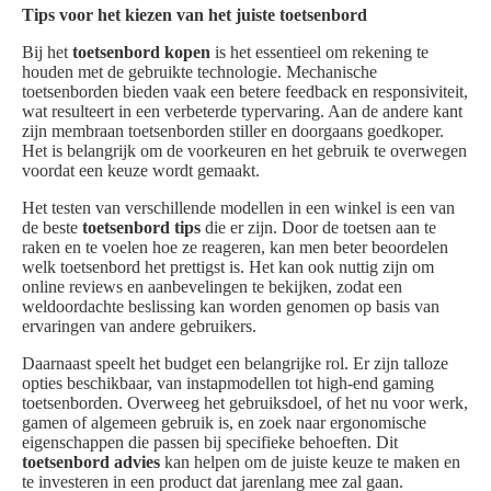
Tips voor het kiezen van het juiste toetsenbord
Bij het
toetsenbord kopen
is het essentieel om rekening te
houden met de gebruikte technologie. Mechanische
toetsenborden bieden vaak een betere feedback en responsiviteit,
wat resulteert in een verbeterde typervaring. Aan de andere kant
zijn membraan toetsenborden stiller en doorgaans goedkoper.
Het is belangrijk om de voorkeuren en het gebruik te overwegen
voordat een keuze wordt gemaakt.
Het testen van verschillende modellen in een winkel is een van
de beste
toetsenbord tips
die er zijn. Door de toetsen aan te
raken en te voelen hoe ze reageren, kan men beter beoordelen
welk toetsenbord het prettigst is. Het kan ook nuttig zijn om
online reviews en aanbevelingen te bekijken, zodat een
weldoordachte beslissing kan worden genomen op basis van
ervaringen van andere gebruikers.
Daarnaast speelt het budget een belangrijke rol. Er zijn talloze
opties beschikbaar, van instapmodellen tot high-end gaming
toetsenborden. Overweeg het gebruiksdoel, of het nu voor werk,
gamen of algemeen gebruik is, en zoek naar ergonomische
eigenschappen die passen bij specifieke behoeften. Dit
toetsenbord advies
kan helpen om de juiste keuze te maken en
te investeren in een product dat jarenlang mee zal gaan.