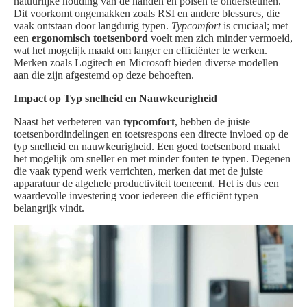
natuurlijke houding van de handen en polsen te ondersteunen.
Dit voorkomt ongemakken zoals RSI en andere blessures, die
vaak ontstaan door langdurig typen.
Typcomfort
is cruciaal; met
een
ergonomisch toetsenbord
voelt men zich minder vermoeid,
wat het mogelijk maakt om langer en efficiënter te werken.
Merken zoals Logitech en Microsoft bieden diverse modellen
aan die zijn afgestemd op deze behoeften.
Impact op Typ snelheid en Nauwkeurigheid
Naast het verbeteren van
typcomfort
, hebben de juiste
toetsenbordindelingen en toetsrespons een directe invloed op de
typ snelheid en nauwkeurigheid. Een goed toetsenbord maakt
het mogelijk om sneller en met minder fouten te typen. Degenen
die vaak typend werk verrichten, merken dat met de juiste
apparatuur de algehele productiviteit toeneemt. Het is dus een
waardevolle investering voor iedereen die efficiënt typen
belangrijk vindt.