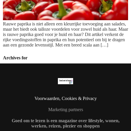
Rauwe paprika is niet alleen een kleurrijke toevoeging aan salades,
maar het biedt ook talloze voordelen voor zowel huid als haar. Maar
is rauwe paprika goed voor je huid en haar? Dit artikel verkent de
rijke voedingsstoffen in paprika en hun potentieel om bij te dragen
aan een gezonde levensstijl. Met een breed scala aan […]
Archives for
Voorwaarden, Cookies & Privacy
Marketing partners
Goed om te lezen is een magazine over lifestyle, wonen,
werken, reizen, plezier en shoppen