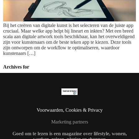
Bij het creëren van digitale kunst is het selecteren van de juiste app
cruciaal. Maar welke app helpt bij lineart en inkten? Met een breed
scala aan digitale artwork tools beschikbaar, kan het overweldigend
zijn voor kunstenaars om de beste teken app te kiezen. Deze tools
zijn ontworpen om de workflow te optimaliseren, waardoor
kunstenaars […]
Archives for
Voorwaarden, Cookies & Privacy
Marketing partners
Goed om te lezen is een magazine over lifestyle, wonen,