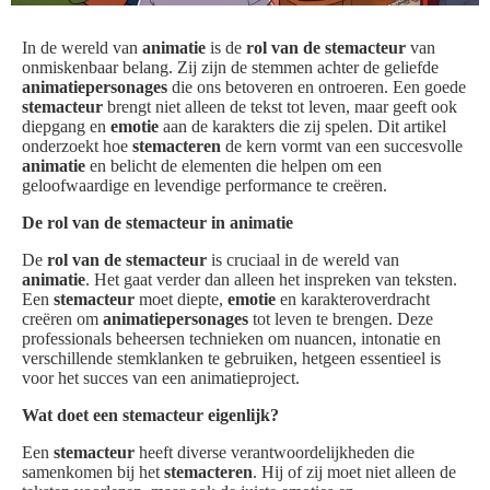
In de wereld van
animatie
is de
rol van de stemacteur
van
onmiskenbaar belang. Zij zijn de stemmen achter de geliefde
animatiepersonages
die ons betoveren en ontroeren. Een goede
stemacteur
brengt niet alleen de tekst tot leven, maar geeft ook
diepgang en
emotie
aan de karakters die zij spelen. Dit artikel
onderzoekt hoe
stemacteren
de kern vormt van een succesvolle
animatie
en belicht de elementen die helpen om een
geloofwaardige en levendige performance te creëren.
De rol van de stemacteur in animatie
De
rol van de stemacteur
is cruciaal in de wereld van
animatie
. Het gaat verder dan alleen het inspreken van teksten.
Een
stemacteur
moet diepte,
emotie
en karakteroverdracht
creëren om
animatiepersonages
tot leven te brengen. Deze
professionals beheersen technieken om nuancen, intonatie en
verschillende stemklanken te gebruiken, hetgeen essentieel is
voor het succes van een animatieproject.
Wat doet een stemacteur eigenlijk?
Een
stemacteur
heeft diverse verantwoordelijkheden die
samenkomen bij het
stemacteren
. Hij of zij moet niet alleen de