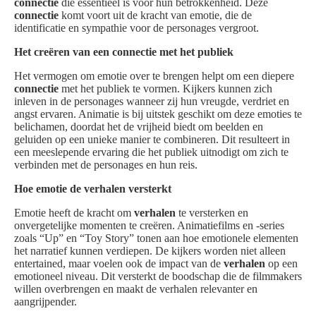
connectie
die essentieel is voor hun betrokkenheid. Deze
connectie
komt voort uit de kracht van emotie, die de
identificatie en sympathie voor de personages vergroot.
Het creëren van een connectie met het publiek
Het vermogen om emotie over te brengen helpt om een diepere
connectie
met het publiek te vormen. Kijkers kunnen zich
inleven in de personages wanneer zij hun vreugde, verdriet en
angst ervaren. Animatie is bij uitstek geschikt om deze emoties te
belichamen, doordat het de vrijheid biedt om beelden en
geluiden op een unieke manier te combineren. Dit resulteert in
een meeslepende ervaring die het publiek uitnodigt om zich te
verbinden met de personages en hun reis.
Hoe emotie de verhalen versterkt
Emotie heeft de kracht om
verhalen
te versterken en
onvergetelijke momenten te creëren. Animatiefilms en -series
zoals “Up” en “Toy Story” tonen aan hoe emotionele elementen
het narratief kunnen verdiepen. De kijkers worden niet alleen
entertained, maar voelen ook de impact van de
verhalen
op een
emotioneel niveau. Dit versterkt de boodschap die de filmmakers
willen overbrengen en maakt de verhalen relevanter en
aangrijpender.