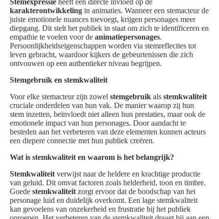
Stemexpressie
heeft een directe invloed op de
karakterontwikkeling
in animaties. Wanneer een stemacteur de
juiste emotionele nuances toevoegt, krijgen personages meer
diepgang. Dit stelt het publiek in staat om zich te identificeren en
empathie te voelen voor de
animatiepersonages
.
Persoonlijkheidseigenschappen worden via stemreflecties tot
leven gebracht, waardoor kijkers de gebeurtenissen die zich
ontvouwen op een authentieker niveau begrijpen.
Stemgebruik en stemkwaliteit
Voor elke stemacteur zijn zowel
stemgebruik
als
stemkwaliteit
cruciale onderdelen van hun vak. De manier waarop zij hun
stem inzetten, beïnvloedt niet alleen hun prestaties, maar ook de
emotionele impact van hun personages. Door aandacht te
besteden aan het verbeteren van deze elementen kunnen acteurs
een diepere connectie met hun publiek creëren.
Wat is stemkwaliteit en waarom is het belangrijk?
Stemkwaliteit
verwijst naar de heldere en krachtige productie
van geluid. Dit omvat factoren zoals helderheid, toon en timbre.
Goede
stemkwaliteit
zorgt ervoor dat de boodschap van het
personage luid en duidelijk overkomt. Een lage stemkwaliteit
kan gevoelens van onzekerheid en frustratie bij het publiek
oproepen. Het verbeteren van de stemkwaliteit draagt bij aan een